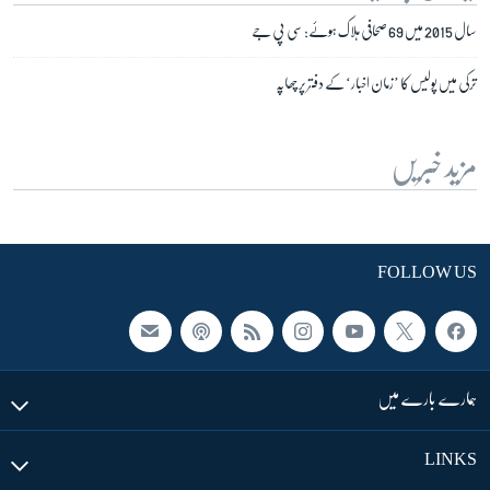
سال 2015 میں 69 صحافی ہلاک ہوئے: سی پی جے
ترکی میں پولیس کا ’زمان اخبار‘ کے دفتر پر چھاپہ
مزید خبریں
FOLLOW US
ہمارے بارے میں
LINKS