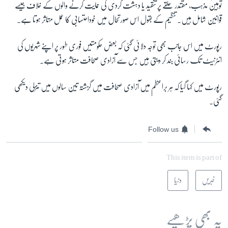
توہین مذہب، مقتدر حلقے پر تنقید یا دہشت گردی کی حمایت کرنے والوں کے خلاف جیسے
قوانین شامل ہیں۔ تنظیم کے بقول اس صورتحال میں خوداحتسابی کا عمل متاثر ہوتا ہے۔
رپورٹ میں اس جانب بھی توجہ دلائی گئی کہ بعض حکومتیں فوری طور پر اپنے شہریوں کی
انٹرنیٹ تک رسائی بند کر دیتی ہیں جس سے آزادی صحافت متاثر ہوتی ہے۔
رپورٹ میں کہا گیا کہ ہر براعظم میں آزادی صحافت میں گزشتہ تین سالوں میں تنزلی دیکھی
گئی۔
Follow us
This item is part of
خبریں
دنیا
یہ بھی پڑھیے