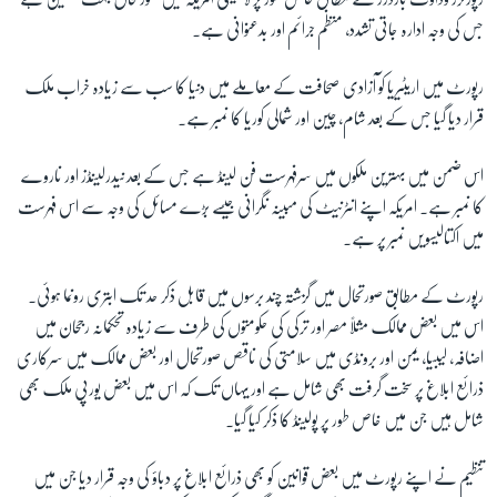
جس کی وجہ ادارہ جاتی تشدد، منظم جرائم اور بدعنوانی ہے۔
زبان
رپورٹ میں اریٹیریا کو آزادی صحافت کے معاملے میں دنیا کا سب سے زیادہ خراب ملک
قرار دیا گیا جس کے بعد شام، چین اور شمالی کوریا کا نمبر ہے۔
اس ضمن میں بہترین ملکوں میں سرفہرست فن لینڈ ہے جس کے بعد نیدرلینڈز اور ناروے
کا نمبر ہے۔ امریکہ اپنے انٹرنیٹ کی مبینہ نگرانی جیسے بڑے مسائل کی وجہ سے اس فہرست
میں اکتالیسویں نمبر پر ہے۔
رپورٹ کے مطابق صورتحال میں گزشتہ چند برسوں میں قابل ذکر حد تک ابتری رونما ہوئی۔
اس میں بعض ممالک مثلاً مصر اور ترکی کی حکومتوں کی طرف سے زیادہ تحکمانہ رجحان میں
اضافہ، لیبیا، یمن اور برونڈی میں سلامتی کی ناقص صورتحال اور بعض ممالک میں سرکاری
ذرائع ابلاغ پر سخت گرفت بھی شامل ہے اور یہاں تک کہ اس میں بعض یورپی ملک بھی
شامل ہیں جن میں خاص طور پر پولینڈ کا ذکر کیا گیا۔
تنظیم نے اپنے رپورٹ میں بعض قوانین کو بھی ذرائع ابلاغ پر دباؤ کی وجہ قرار دیا جن میں