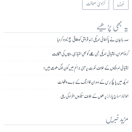
خبریں
آزادیِٔ صحافت
یہ بھی پڑھیے
صدر بائیڈن نے پاکستانی امریکی زاہد قریشی کو وفاقی جج نامزد کردیا
کرونا بحران، ایشیائی امریکی طبی عملے کو بھی امتیازی رویوں کی شکایت
ایشیائی امریکیوں کے خلاف نفرت پر مبنی جرائم میں کون لوگ ملوث ہیں؟
امریکہ میں پانچ برس کے دوران فائرنگ کے بڑے واقعات
اٹلانٹا: مساج پارلرز پر حملوں کے خلاف سیکڑوں افراد کی ریلی
مزید خبریں