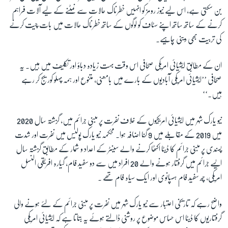
بن سکتی ہے، اس لیے نیوز رومز کو انہیں خطرناک حالات سے نمٹنے کے لیے آلات فراہم
کرنے کے ساتھ ساتھ اپنے سٹاف کو لوگوں کے ساتھ خطرناک حالات میں بات چیت کرنے
کی تربیت بھی دینی چاہیے۔
ان کے مطابق ایشیائی امریکی صحافی اس وقت بہت زیادہ دباؤ اور تکلیف میں ہیں۔ یہ
صحافی ’’ایشیائی امریکی آبادیوں کے بارے میں بامعنی، متنوع اور ہمہ پہلو کوریج کر رہے
ہیں۔‘‘
نیو یارک شہر میں ایشیائی امریکیوں کے خلاف نفرت پر مبنی جرائم میں، گزشتہ سال 2020
میں 2019 کے مقابلے میں 9 گُنا اضافہ ہوا۔ محکمہ نیو یارک پولیس میں نفرت اور شدت
پسندی پر مبنی جرائم کا ڈیٹا اکٹھا کرنے والے سینٹر کے اعداد و شمار کے مطابق گزشتہ سال
ایسے جرائم میں گرفتار ہونے والے 20 افراد میں سے دو سفید فام، گیارہ افریقی النسل
امریکی، چھ سفید فام ہسپانوی اور ایک سیاہ فام تھے ۔
واضح رہے کہ تاریخی اعتبار سے نیو یارک شہر میں نفرت پر مبنی جرائم کے لئے ہونے والی
گرفتاریوں کا ڈیٹا اس حساس موضوع پر روشنی ڈالتے ہوئے یہ بتاتا ہے کہ ایشیائی امریکی