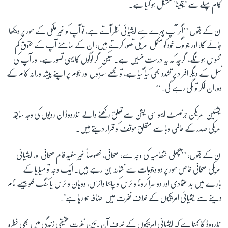
کام پہلے سے "یقینا" مشکل ہو گیا ہے۔
ان کے بقول ’’اگر آپ چہرے سے ایشیائی نظر آتے ہے، تو آپ کو غیر ملکی کے طور پر دیکھا
جائے گا، اور جو لوگ خود کو مکمل امریکی تصور کرتے ہیں، ان کے سامنے آپ کے حقوق کم
محسوس ہونگے، اگرچہ کہ یہ درست نہیں ہے۔ لیکن اگر لوگوں کا یہی تصور ہے، اور آپ کی
نسل کے دیگر افراد پر تشدد بھی کیا گیا ہے، تو مجھے سڑکوں اور ہجوم پر اپنے پیشہ ورانہ کام کے
دوران فکر تو لگی رہے گی۔‘‘
ایشئین امریکن جرنلسٹ ایسو سی ایشن سے تعلق رکھنے والے انڈرووڈ ان رویوں کی وجہ سابقہ
امریکی صدر کے عالمی وبا سے متعلق موقف کو قرار دیتے ہیں۔
ان کے بقول، ’’پچھلی انتظامیہ کی وجہ سے، صحافی، خصوصاً غیر سفید فام صحافی اور ایشیائی
امریکی صحافی خاص طور پر دو وجوہات سے نشانہ بن رہے ہیں۔ ایک وجہ تو میڈیا کے
بارے میں بداعتمادی اور دوسرا کرونا وائرس کو چائنا وائرس، ووہان وائرس یا کنگ فلو جیسے نام
دینے سے ایشیائی امریکیوں کے خلاف نفرت میں اضافہ ہو رہا ہے"۔
انڈرووڈ کا کہنا ہے کہ ایشیائی امریکیوں کے خلاف آن لائین نفرت حقیقی زندگی میں بھی خطرہ