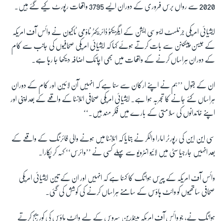
2020
سے رواں برس فروری کے دوران ایسے
3795
واقعات رپورٹ کیے گئے ہیں۔
زبان
ایشیائی امریکی جرنلسٹ ایسوسی ایشن کے ایگزیکٹو ڈائریکٹر ناؤمی ٹاکیون نے وائس آف امریکہ
کے جیسن پیٹکنن سے بات کرتے ہوئے کہا کہ ایشیائی امریکی صحافیوں کی جانب سے کام
کے دوران ہراساں کرنے کے واقعات میں بھی اچانک اضافہ دیکھا جا رہا ہے۔
ان کے بقول ’’ہم نے اپنے ارکان سے سنا ہے کہ انہیں آن لائین اور کام کے دوران
ہراساں کئے جانے کا تجربہ ہوا ہے۔ ایشیائی امریکی صحافی اٹلانٹا کے واقعے کے بعد اپنی اور
اپنے خاندانوں کی سلامتی کے بارے میں فکر مند ہیں۔‘‘
سی این این کی رپورٹر امارا والکر نے بتایا کہ اٹلانٹا میں ہونے والی فائرنگ کے واقعے کے
بعد انہیں جارجیا سٹی میں لائیو انٹرویو سے پہلے کسی نے ’’وائرس‘‘ کہہ کر پکارا۔
وائس آف امریکہ کے پیرس ہوانگ کا کہنا ہے کہ انہیں اور ان کے تین ایشیائی امریکی
صحافی ساتھیوں کو وائٹ ہاؤس کے سامنے ہراساں کرنے کی کوشش کی گئی۔
ہوانگ نے، جو وائس آف امریکہ مینڈرین سروس کے لیے وائٹ ہاؤس کی کوریج کرتے