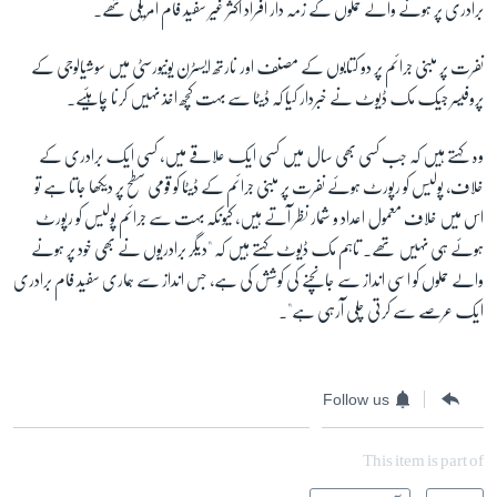
برادری پر ہونے والے حملوں کے زمہ دار افراد اکثر غیر سفید فام امریکی تھے۔
نفرت پر مبنی جرائم پر دو کتابوں کے مصنف اور نارتھ ایسٹرن یونیورسٹی میں سوشیالوجی کے
پروفیسر جیک مک ڈیوِٹ نے خبردار کیا کہ ڈیٹا سے بہت کچھ اخذ نہیں کرنا چاہئیے۔
وہ کہتے ہیں کہ جب کسی بھی سال میں کسی ایک علاقے میں، کسی ایک برادری کے
خلاف، پولیس کو رپورٹ ہوئے نفرت پر مبنی جرائم کے ڈیٹا کو قومی سطح پر دیکھا جاتا ہے تو
اس میں خلاف معمول اعداد و شمار نظر آتے ہیں، کیونکہ بہت سے جرائم پولیس کو رپورٹ
ہوئے ہی نہیں تھے۔ تاہم مک ڈیوٹ کہتے ہیں کہ "دیگر برادریوں نے بھی خود پر ہونے
والے حملوں کو اسی انداز سے جانچنے کی کوشش کی ہے، جس انداز سے ہماری سفید فام برادری
ایک عرصے سے کرتی چلی آرہی ہے"۔
Follow us
This item is part of