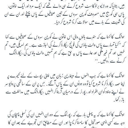
ہیں، بتایا کہ وہ لائیو براڈکاسٹ شروع کرنے ہی والے تھے کہ ایک مرد اور ایک خاتون،
پاس ہی کوریج میں مصروف کورین سروس کے تین صحافیوں کے پاس پہنچے اور ان سے ان
کی شہریت کے بارے میں سوالات کرنا شروع کر دیا۔
ہوانگ کا کہنا ہے کہ سنہرے بالوں والی اس خاتون نے کورین سروس کے صحافیوں سے کہا
کہ ’’کیا تمہارے پاس وائٹ ہاؤس کی فوٹیج ریکارڈ کرنے کی اجازت ہے۔ ہم امریکی ہیں، تم
نہیں ہو، تم غیر ملکی ہو، ہمارے پاس یہ حق ہے کہ ہم تمہیں وائٹ ہاؤس کی ریکارڈنگ
کرنے سے روکیں۔‘‘
ہوانگ کا کہنا ہے کہ جب انہوں نے مینڈرین زبان میں اپنی رپورٹ کے لئے کیمرے پر
اپنا حصہ ریکارڈ کرنا شروع کیا تو وہ دونوں ان کے پاس آ گئے۔ جس پر ان کے ساتھی پروڈیوسر
نے اپنے وجود کو ان افراد اور رپورٹر کے درمیان آڑ بنا کر انہیں ریکارڈنگ میں مداخلت سے
باز رکھا۔
ہوانگ کا کہنا ہے کہ یہ پہلی بار ہے کہ رپورٹنگ کے دوران انہیں ان کی نسلی پہچان کی
وجہ سے کسی ایسی صورتحال کا سامنا کرنا پڑا ہو۔ ان کے مطابق اس تجربے کے بعد ان کا