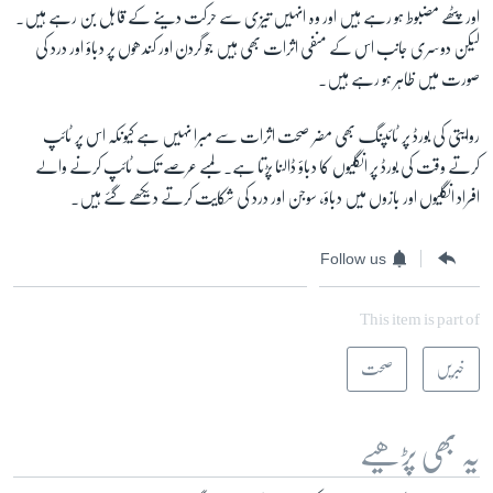
اور پٹھے مضبوط ہو رہے ہیں اور وہ انہیں تیزی سے حرکت دینے کے قابل بن رہے ہیں۔
لیکن دوسری جانب اس کے منفی اثرات بھی ہیں جو گردن اور کندھوں پر دباؤ اور درد کی
صورت میں ظاہر ہو رہے ہیں۔
روایتی کی بورڈ پر ٹائپنگ بھی مضر صحت اثرات سے مبرا نہیں ہے کیونکہ اس پر ٹائپ
کرتے وقت کی بورڈ پر انگلیوں کا دباؤ ڈالنا پڑتا ہے۔ لمبے عرصے تک ٹائپ کرنے والے
افراد انگلیوں اور بازوں میں دباؤ، سوجن اور درد کی شکایت کرتے دیکھے گئے ہیں۔
Follow us
This item is part of
خبریں
صحت
یہ بھی پڑھیے