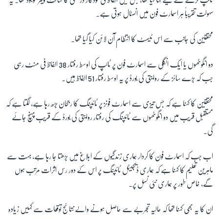
سہولت تقریباً ہر اسمارٹ فون میں انسٹال ہوتی ہے۔
زبان
محققین کی جانب سے اس ٹیسٹ کا انتظام آن لائن کیا گیا تھا۔
دو انگوٹھوں یا ایک انگلی سے اسمارٹ فون پر ٹائپ کی اوسط رفتار 38 الفاظ فی منٹ رہی
جب کہ بڑے سائز کے روایتی کی بورڈ پر یہ اوسط رفتار 51 الفاظ ہیں۔
محققین کا کہنا ہے کہ جس تیزی سے اسمارٹ فونز پر ٹائپنگ کا رجحان بڑھ رہا ہے، لگتا ہے کہ
مستقبل قریب میں دو انگوٹھوں سے ٹائپنگ کی رفتار روایتی کی بورڈ کے قریب پہنچ جائے
گی۔
اب جب کہ اسمارٹ فون کا کردار ہماری زندگیوں کے ابلاغ میں بڑھتا جا رہا ہے، بہت سے
ماہرین تعلیم کا کہنا ہے کہ ہماری ڈیجیٹل ٹائپنگ پر اس کے دور رس اثرات مرتب ہوں
گے، خاص طور پر ہماری نئی نسل پر۔
ان کا یہ بھی کہنا تھا کہ حالیہ تجربے سے حاصل ہونے والے نتائج توقعات سے کہیں زیادہ