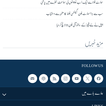
سمارٹ فونز سے ایک ارب نوجوانوں کی سماعت خطرے میں پڑ گئی
سب سے بڑا اسمارٹ فون 'گیلکسی فولڈ' 6 ستمبر سے دستیاب
ایپل نے نئے فیچرز کے ساتھ آئی فون 11 لانچ کر دیا
مزید خبریں
FOLLOW US
ہمارے بارے میں