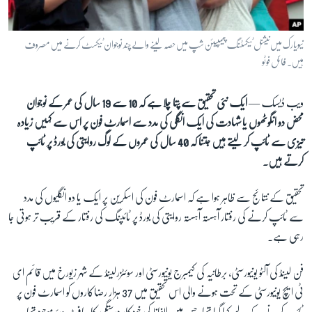
آرٹ
آزادیٔ صحافت
نیویارک میں نیشنل ٹیکسٹنگ چیمپیئن شپ میں حصہ لینے والے چند نوجوان ٹیکسٹ کرنے میں مصروف
سائنس و ٹیکنالوجی
ہیں۔ فائل فوٹو
صحت
ویب ڈیسک —
ایک نئی تحقیق سے پتا چلا ہے کہ 10 سے 19 سال کی عمر کے نوجوان
دلچسپ و عجیب
محض دو انگوٹھوں یا شہادت کی ایک انگلی کی مدد سے اسمارٹ فون پر اس سے کہیں زیادہ
ویڈیوز
تیزی سے ٹائپ کر لیتے ہیں جتنا کہ 40 سال کی عمروں کے لوگ روایتی کی بورڈ پر ٹائپ
کرتے ہیں۔
آڈیو
اسپیشل کوریج
تحقیق کے نتائج سے ظاہر ہوا ہے کہ اسمارٹ فون کی اسکرین پر ایک یا دو انگلیوں کی مدد
اداریہ
سے ٹائپ کرنے کی رفتار آہستہ آہستہ روایتی کی بورڈ پر ٹائپنگ کی رفتار کے قریب تر ہوتی جا
رہی ہے۔
Learning English
فن لینڈ کی آلٹو یونیورسٹی، برطانیہ کی کیمبرج یونیورسٹی اور سوئٹزرلینڈ کے شہر زيورخ میں قائم ای
FOLLOW US
ٹی ایچ یونیورسٹی کے تحت ہونے والی اس تحقیق میں 37 ہزار رضاکاروں کو اسمارٹ فون پر
ٹائپ کرنے کے لیے کہا گیا تھا، جس میں الفاظ کی خودکار درستگی کا سافٹ ویئر موجود تھا۔ یہ