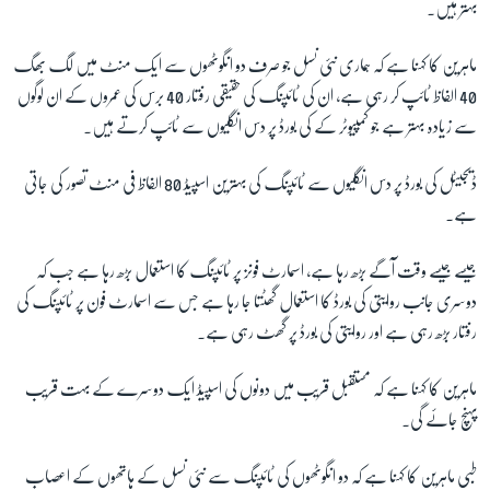
بہتر ہیں۔
ماہرین کا کہنا ہے کہ ہماری نئی نسل جو صرف دو انگوٹھوں سے ایک منٹ میں لگ بھگ
40 الفاظ ٹائپ کر رہی ہے، ان کی ٹائپنگ کی حقیقی رفتار 40 برس کی عمروں کے ان لوگوں
سے زیادہ بہتر ہے جو کمپیوٹر کے کی بورڈ پر دس انگلیوں سے ٹائپ کرتے ہیں۔
ڈیجیٹل کی بورڈ پر دس انگلیوں سے ٹائپنگ کی بہترین اسپیڈ 80 الفاظ فی منٹ تصور کی جاتی
ہے۔
جیسے جیسے وقت آگے بڑھ رہا ہے، اسمارٹ فونز پر ٹائپنگ کا استعمال بڑھ رہا ہے جب کہ
دوسری جانب روایتی کی بورڈ کا استعمال گھٹتا جا رہا ہے جس سے اسمارٹ فون پر ٹائپنگ کی
رفتار بڑھ رہی ہے اور روایتی کی بورڈ پر گھٹ رہی ہے۔
ماہرین کا کہنا ہے کہ مستقبل قریب میں دونوں کی اسپیڈ ایک دوسرے کے بہت قریب
پہنچ جائے گی۔
طبی ماہرین کا کہنا ہے کہ دو انگوٹھوں کی ٹائپنگ سے نئی نسل کے ہاتھوں کے اعصاب