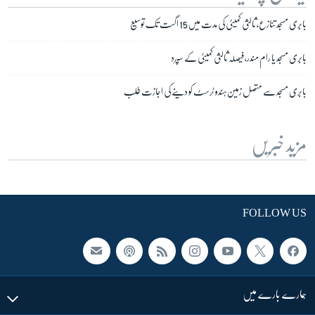
بابری مسجد تنازع، ثالثی کمیٹی کی مدت میں 15 اگست تک توسیع
بابری مسجد یا رام مندر، فیصلہ ثالثی کمیٹی کے سپرد
بابری مسجد سے متصل زمین ہندو ٹرسٹ کو دینے کی اجازت طلب
مزید خبریں
FOLLOW US
ہمارے بارے میں