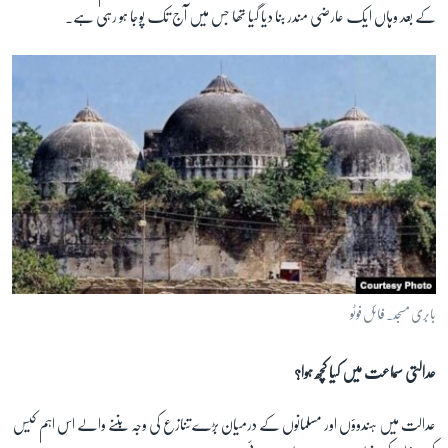
کے بعد وہاں ایک عارضی مندر بنا دیا گیا تھا جس میں آج تک پوجا ہو رہی ہے۔
بابری مسجد۔ فائل فوٹو
عدالتی سماعت میں کیا کچھ ہوا؟
عدالت میں ہندوؤں اور مسلمانوں کے درمیان بڑے تنازع کی وجہ بننے والے اس اہم کیس