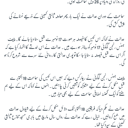
کی روزانہ کی بنیاد پر 26 ویں سماعت ہوئی۔
سماعت کے دوران عدالت نے ایک بار پھر معاملہ ثالثی کمیٹی کے ذریعے نمٹانے کی
پیش کش کی۔
عدالت نے کہا کہ اس کیس کا فیصلہ ہر صورت 17 نومبر سے قبل سنا دیا جائے گا۔ چیف
جسٹس رنجن گوگوئی 17 نومبر کو ریٹائر ہو رہے ہیں۔ عدالت نے اس خدشے کا اظہار کیا ہے کہ
اگر اس سے قبل فیصلہ نہ سنایا جا سکا تو پوری عدالتی کارروائی نئے سرے سے شروع کرنا ہو
گی۔
چیف جسٹس رنجن گوگوئی نے ریمارکس دیے کہ ہمیں اس کیس کی سماعت 18 اکتوبر سے
قبل مکمل کرنے کے لیے مشترکہ کوششیں کرنی چاہئیں۔ انہوں نے کہا کہ اس کے لیے ہم
ہفتے کو ایک گھنٹہ اضافی سماعت کے لیے بھی تیار ہیں۔
عدالت نے حکم دیا کہ فریقین 18 اکتوبر تک دلائل مکمل کرنے کے لیے شیڈول عدالت
میں جمع کروائیں۔ خیال رہے کہ عدالت نے رواں سال مارچ میں بابری مسجد تنازع ثالثی
کمیٹی کے سپرد کیا تھا۔