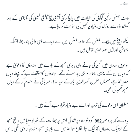
ہے۔
چیف جسٹس رنجن گوگوئی کی قیادت میں پانچ رکنی آئینی بینچ ثالثی کمیٹی کی ناکامی کے بعد
زبان
گزشتہ ماہ سے روزانہ کی بنیاد پر کیس کی سماعت کر رہا ہے۔
مذکورہ بینچ میں چیف جسٹس کے علاوہ جسٹس ایس اے بوبڈے، ڈی وائی چندر چوڑ، اشوک
بھوشن اور ایس عبد النذیر شامل ہیں۔
سولہویں صدی میں تعمیر کی جانے والی بابری مسجد کے بارے میں ہندوؤں کا دعویٰ ہے
کہ وہاں ان کے مذہبی رہنما رام جی پیدا ہوئے تھے۔ ہندوؤں کا مؤقف ہے کہ پہلے وہاں
مندر تھا جسے مسلمان حکمران ظہیر الدین بابر کے سپہ سالار میر باقی نے منہدم کر کے وہاں
مسجد تعمیر کی تھی۔
مسلمان اس دعوے کی تردید اور اسے بے بنیاد قرار دیتے آئے ہیں۔
یاد رہے کہ چھ دسمبر 1992 کو وشو ہندو پریشد کی اپیل پر بھارت کے شہر ایودھیا میں واقع مسجد
کے نزدیک ہندوؤں کا ایک بڑا اجتماع ہوا تھا جس نے بابری مسجد منہدم کر دی تھی۔ اس