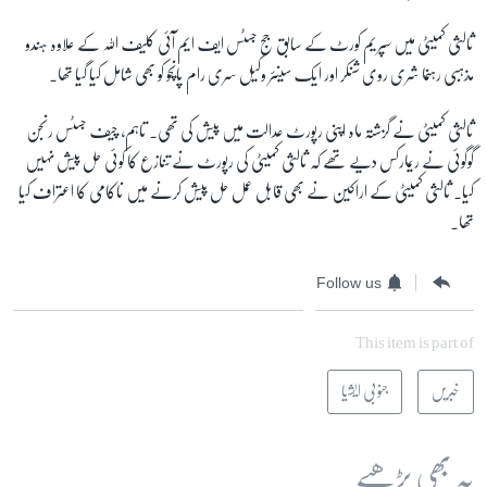
ثالثی کمیٹی میں سپریم کورٹ کے سابق جج جسٹس ایف ایم آئی کلیف اللہ کے علاوہ ہندو
مذہبی رہنما شری روی شنکر اور ایک سینئر وکیل سری رام پانچو کو بھی شامل کیا گیا تھا۔
ثالثی کمیٹی نے گزشتہ ماہ اپنی رپورٹ عدالت میں پیش کی تھی۔ تاہم، چیف جسٹس رنجن
گوگوئی نے ریمارکس دیے تھے کہ ثالثی کمیٹی کی رپورٹ نے تنازع کا کوئی حل پیش نہیں
کیا۔ ثالثی کمیٹی کے اراکین نے بھی قابل عمل حل پیش کرنے میں ناکامی کا اعتراف کیا
تھا۔
Follow us
This item is part of
خبریں
جنوبی ایشیا
یہ بھی پڑھیے