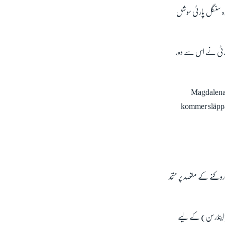
وہ سنگل پارٹی سوشل
پارٹی نے اس سے دور
Magdalena A
kommer släppa 
 روکنے کے مقصد پر متحد
ن (اینڈرسن) کے لیے