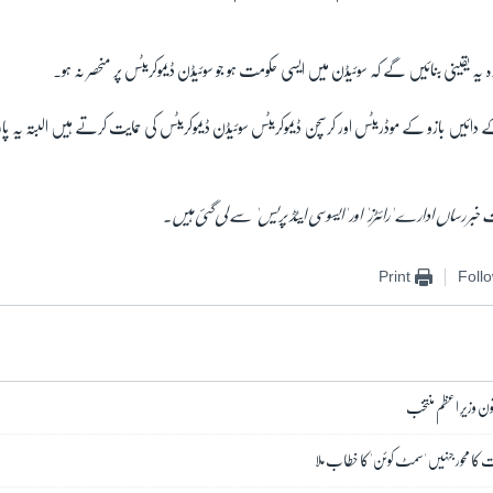
ہ یہ یقینی بنائیں گے کہ سوئیڈن میں ایسی حکومت ہو جو سوئیڈن ڈیموکریٹس پر منحصر نہ ہو۔
دائیں بازو کے موڈریٹس اور کرسچن ڈیموکریٹس سوئیڈن ڈیموکریٹس کی حمایت کرتے ہیں البتہ یہ پ
خبر رساں ادارے 'رائٹرز' اور 'ایسوسی ایٹڈ پریس' سے لی گئی ہیں۔
Print
Foll
اتون وزیرِ اعظم منتخب
 کا محور جنہیں 'سمٹ کوئن' کا خطاب ملا