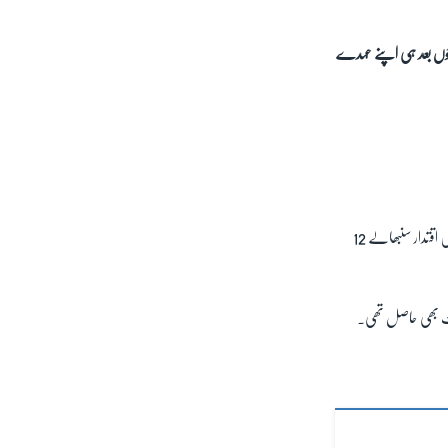
ھنٹوں بعد ہی اپنے عہدے
خبر رساں ادارے 'رائٹرز' کے مطابق سوئیڈن کی سوشل ڈیموکریٹ مگدالینا اینڈرسن نے بدھ کو اس وقت استعفیٰ دیا جب انہیں اقتدار سنبھالے 12
حمایت بھی حاصل تھی۔