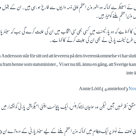
 نے اسپیکر سے کہا کہ وہ بطورِ وزیرِ اعظم اپنی ذمہ داریوں سے فارغ ہو رہی ہیں۔ ان کے بقول 
وزیرِاعظم بننے کو تیار ہیں۔
کا کہنا ہے کہ وہ پارلیمنٹ میں کسی بھی نئی انتخاب میں ان کی حمایت کرے گی جب کہ سینٹر 
 طرح لیفٹ پارٹی نے بھی ان کی حمایت کرنے کا کہا ہے۔
ndersson står för sitt ord att leverera på den överenskommelse vi har sluti
fram henne som statsminister. Vi ser nu till, ännu en gång, att Sverige kan
inte 
Nov
 متفق نظر نہیں آئیں لیکن وہ سوئیڈن ڈیموکریٹس، ایک پاپولسٹ اینٹی امیگریشن پارٹی کو اقتدار میں
ما اینی لوف نے ٹوئٹر پر ایک پیغام میں کہا کہ وزیرِ اعظم بننے کے لیے سینٹر پارٹی کے دروازے ا