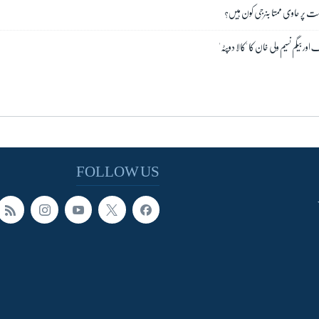
ت پر حاوی ممتا بنرجی کون ہیں؟
 بیگم نسیم ولی خان کا 'کالا دوپٹہ'
FOLLOW US