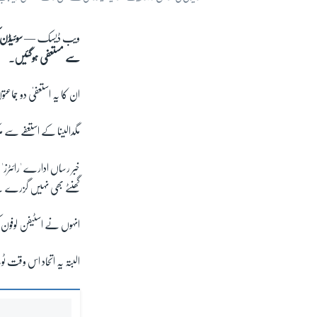
ویب ڈیسک —
سوئیڈن 
سے مستعفی ہوگئیں۔
ان کا یہ استعفیٰ دو جماع
مگدالینا کے استعفے سے م
گھنٹے بھی نہیں گزرے 
انہوں نے اسٹیفن لوفون کی
البتہ یہ اتحاد اس وقت ٹ