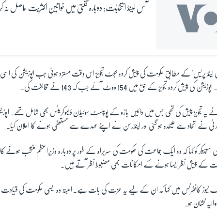
آئس لینڈ انتخابات: دوبارہ گنتی میں خواتین اکثریت حاصل نہ ک
 ایٹڈ پریس' کے مطابق حکومت کی پیش کردہ بجٹ تجویز اس وقت مسترد ہوئی جب اپوزیشن کی اسی م
پیش کردہ تجویز کے حق میں 154 ووٹ آئے جب کہ 143 نے مخالفت کی۔
 نے یہ تجویز پیش کی تھی جس میں دائیں بازو کے پوپلسٹ سوئیڈن ڈیموکریٹس بھی شامل تھے۔ اپو
ٹی نے اتحاد سے علیحدہ ہو گئی اور اینڈرسن نے اپنے عہدے سے مستعفی ہونے کا اعلان کیا۔
اسپیکر کو کہا کہ وہ ایک جماعت کی حکومت کی سربراہ کے طور پر دوبارہ وزیرِاعظم منتخب ہونے کا ا
ت کے پیشِ نظر ایسا ہونے کے امکانات بھی مضبوط نظر آتے ہیں۔
ک نیوز کانفرنس میں کہا کہ ان کے لیے یہ عزت کی بات ہے۔ البتہ وہ ایسی حکومت کی قیادت بھ
الیہ نشان ہو۔