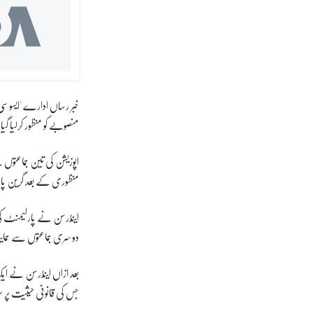
خبر رساں ادارے 'ایسوسی
منصوبے کو منظور کرلیا گیا۔ اپوزیشن کی 
اپوزیشن کی تین جماعتوں
منظوری کے بعد گرین پار
اینڈرسن نے پارلیمنٹ کی 
دوسری جماعتوں سے حمای
بعد ازاں اینڈرسن نے ای
جس کی قانونی حیثیت پر سو