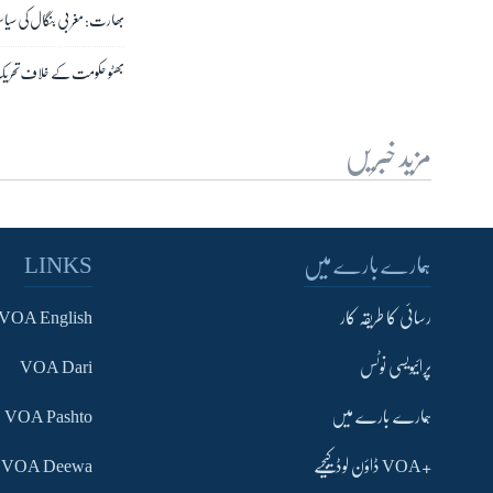
بھارت: مغربی بنگال کی سیاس
بھٹو حکومت کے خلاف تحریک اور
مزید خبریں
ہمارے بارے میں
LINKS
رسائی کا طریقہ کار
VOA English
پرائیویسی نوٹس
VOA Dari
ہمارے بارے میں
VOA Pashto
+VOA ڈاؤن لوڈ کیجیے
VOA Deewa