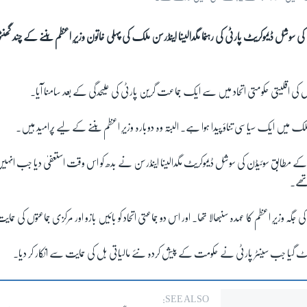
کی سوشل ڈیموکریٹ پارٹی کی رہنما مگدالینا اینڈرسن ملک کی پہلی خاتون وزیرِ اعظم بننے کے چند گ
توں کی اقلیتی حکومتی اتحاد میں سے ایک جماعت گرین پارٹی کی علیحدگی کے بعد سامنا آیا۔
لک میں ایک سیاسی تناؤ پیدا ہوا ہے۔ البتہ وہ دوبارہ وزیرِ اعظم بننے کے لیے پُرامید ہیں۔
تھے۔
 جگہ وزیرِ اعظم کا عہدہ سنبھالا تھا۔ اور اس دو جماعتی اتحاد کو بائیں بازو اور مرکزی جماعتوں کی 
وٹ گیا جب سینٹر پارٹی نے حکومت کے پیش کردہ نئے مالیاتی بل کی حمایت سے انکار کر دیا۔
SEE ALSO: