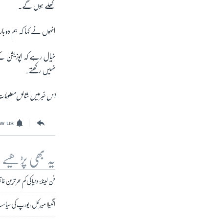
کھلے ہوں گے۔
انہوں نے کہا کہ ہم دوبار
خیال رہے کہ اپوزیشن کے 
نہیں رکھتے۔
اس خبر میں شامل معلومات 
ow us
یہ بھی پڑھیے
فن لینڈ: دنیا کی کم عمر ترین خ
انگیلا میرکل: یورپ کی سیاست