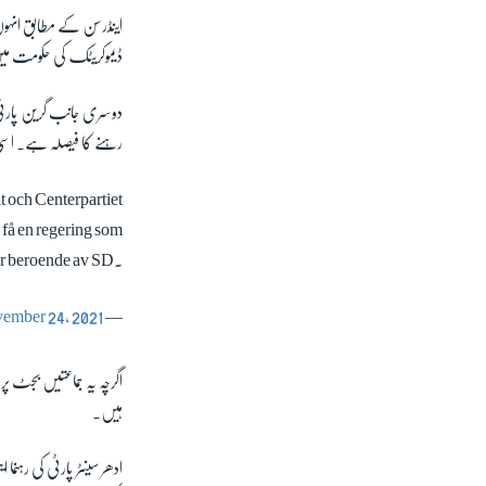
اینڈرسن کے مطابق انہوں
ڈیموکریٹک کی حکومت میں 
دوسری جانب گرین پارٹی 
رہنے کا فیصلہ ہے۔ اسی
t och Centerpartiet
 få en regering som
är beroende av SD.
ember 24, 2021
— Annie Lööf (@annieloof)
اگرچہ یہ جماعتیں بجٹ پر
ہیں۔
ادھر سینٹر پارٹی کی رہن