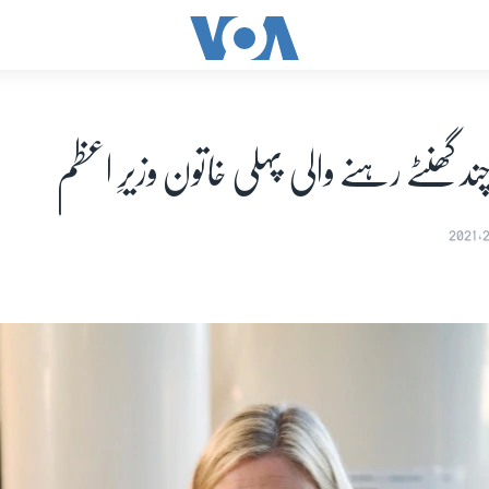
د گھنٹے رہنے والی پہلی خاتون وزیرِ اعظم