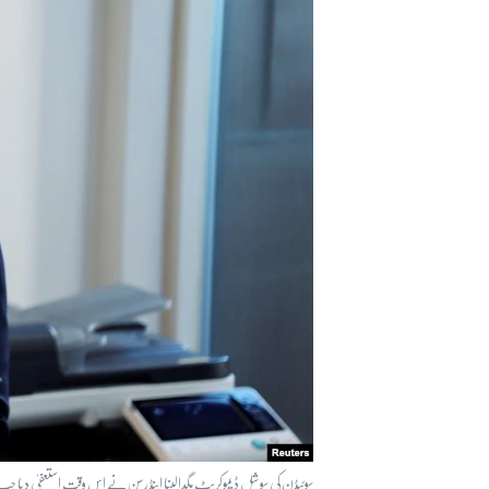
آرٹ
آزادیٔ صحافت
سائنس و ٹیکنالوجی
صحت
دلچسپ و عجیب
ویڈیوز
آڈیو
اسپیشل کوریج
اداریہ
سوئیڈن کی سوشل ڈیموکریٹ مگدالینا اینڈرسن نے اس وقت استعفیٰ دیا جب انہیں اقتدار سنبھالے 