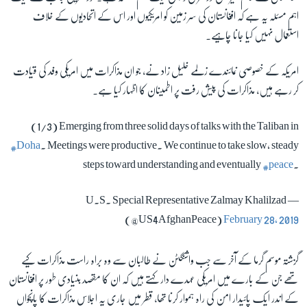
اہم مسئلہ یہ ہے کہ افغانستان کی سر زمین کو امریکیوں اور اس کے اتحادیوں کے خلاف
استعمال نہیں کیا جانا چاہیے۔
زبان
امریکہ کے خصوصی نمائندے زلمے خلیل زاد نے، جو ان مذاکرات میں امریکی وفد کی قیادت
کر رہے ہیں، مذاکرات کی پیش رفت پر اطمینان کا اظہار کیا ہے۔
(1/3) Emerging from three solid days of talks with the Taliban in
#Doha
. Meetings were productive. We continue to take slow, steady
steps toward understanding and eventually
#peace
.
— U.S. Special Representative Zalmay Khalilzad
(@US4AfghanPeace)
February 28, 2019
گزشتہ موسم گرما کے آخر سے جب واشنگٹن نے طالبان سے وہ براہ راست مذاكرات کیے
تھے جن کے بارے میں امریکی عہدے دار کہتے ہیں کہ ان کا مقصد بنیادی طور پر افغانستان
کے اندر ایک پائیدار امن کی راہ ہموار کرنا تھا، قطر میں جاری یہ اجلاس مذاكرات کا پانچواں