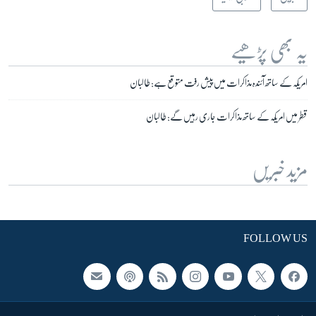
یہ بھی پڑھیے
امریکہ کے ساتھ آئندہ مذاکرات میں پیش رفت متوقع ہے: طالبان
قطر میں امریکہ کے ساتھ مذاکرات جاری رہیں گے: طالبان
مزید خبریں
FOLLOW US