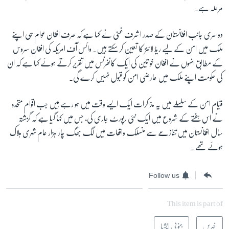
مرحلہ ہے۔
دوسری جانب افغانستان کے صدر اشرف غنی نے کہا ہے کہ صرف افغان عوام ہی اپنے
ملک میں امن کے لیے ریڈ لائنز کا تعین کر سکتے ہیں۔ وائس آف امریکہ کی افغان سروس
کے مطابق انہوں نے افغان خواتین کی ایک کانفرنس میں تقریر کرتے ہوئے کہا ہے کہ ان
کی حکومت اپنے ملک میں عارضی امن کو قبول نہیں کرے گی۔
قیام امن کے سلسلے میں یہ مذاكرات ایک ایسے وقت میں ہو رہے ہیں جب اقوام متحدہ
نے اس ہفتے کے شروع میں ایک نئی رپورٹ جاری کی، جس میں کہا گیا ہے کہ گزشتہ
سال افغانستان میں تنازعے سے منسلک واقعات میں لگ بھگ چار ہزار عام شہری ہلاک
ہوئے تھے ۔
Follow us
This item is part of
خبریں
جنوبی ایشیا