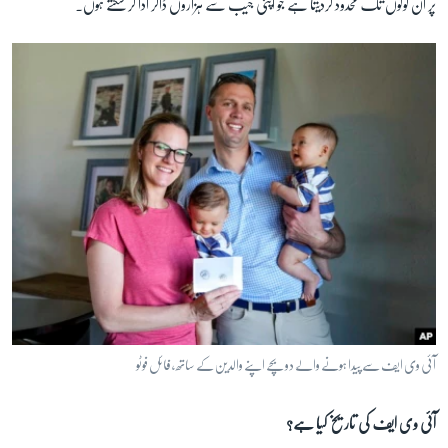
پر ان لوگوں تک محدود کردیتا ہے جو اپنی جیب سے ہزاروں ڈالر ادا کر سکتے ہوں۔
آئی وی ایف سے پیدا ہونے والے دو بچے اپنے والدین کے ساتھ ، فائل فوٹو
آئی وی ایف کی تاریخ کیا ہے؟