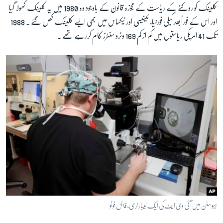
کلینک کو روکنے کے ریاست کے مجوزہ قانون کے باوجود وہ 1980 میں یہ کلینک کھولا گیا
اور اس کے فوراً بعد کیلی فورنیا، ٹینیسی اور ٹیکساس میں بھی ایسے کلینک کھل گئے ۔ 1988
تک 41 امریکی ریاستوں میں کم از کم 169 وٹرو سنٹرز کام کررہے تھے ۔
ہیوسٹن میں آئی وی ایف کی ایک لیبارٹری، فائل فوٹو