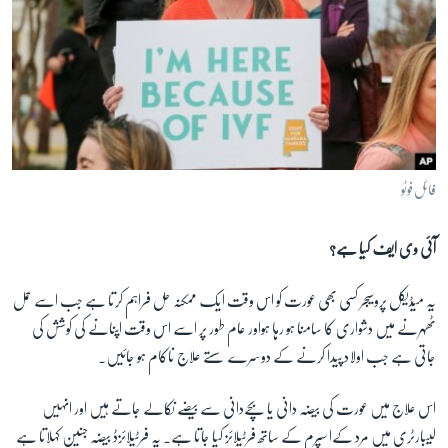
فائل فوٹو
آئی وی ایف کیا ہے؟
یہ میڈیکل پروسیجر کسی بھی عورت کو اس وقت ایک ممکنہ حل فراہم کرتا ہے جب اسے حمل
ٹھہرنے میں دشواری کا سامنا ہو رہا ہواور عام طور پر اسے اس وقت اپنانے کی کوشش کی
جاتی ہے جب اولاد پیدا کرنے کے دوسرے سستے علاج ناکام ہو جائیں۔
اس علاج میں عورت کی بیضہ دانی یا بچےدانی سے بیضے نکالے جاتے ہیں اور انہیں
لیبارٹری میں مرد کےا سپرم کے ساتھ فرٹیلائز کیا جاتا ہے۔ یہ فرٹیلائزڈ بیضہ جنین کہلاتا ہے