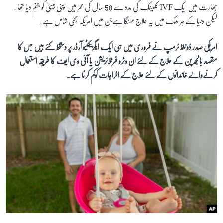
بھارت میں ایک IVF کلینک کی مدد سے 58 سال کی عمر میں اپنی بیٹی کو جنم دیا تھا۔
لیکن دنیا کے ہر ملک میں یہ علاج مہنگا ہےجن میں امریکہ بھی شامل ہے۔
امریکی صدر ڈونلڈ ٹرمپ نے فروری میں ہی ایک ایگزیکٹیو آرڈر پر دستخط کئے ہیں جس کا
مقصد بانجھ پن کے علاج کے لئے ان وٹرو فرٹلائزیشن یا آئی وی ایف کا طریقہ استعمال
کرنےوالے خاندانوں کے لئے علاج کے اخراجات کوکم کرنا ہے۔