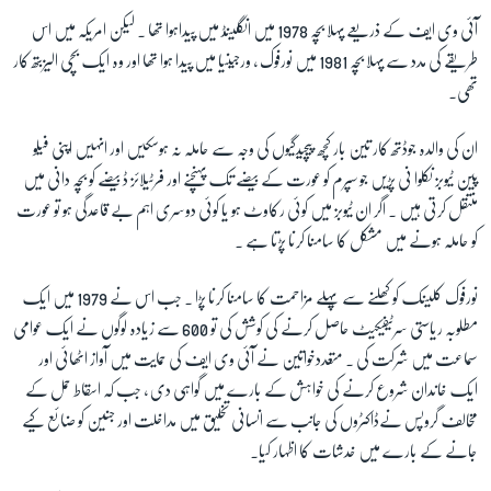
آئی وی ایف کے ذریعے پہلا بچہ 1978 میں انگلینڈ میں پیداہوا تھا ۔ لیکن امریکہ میں اس
طریقے کی مدد سے پہلا بچہ 1981 میں نورفوک ، ورجینیا میں پیدا ہوا تھا اور وہ ایک بچی الیزبتھ کار
تھی۔
ان کی والدہ جوڈتھ کار تین بار کچھ پیچیدگیوں کی وجہ سے حاملہ نہ ہوسکیں اور انہیں اپنی فیلو
پین ٹیوبز نکلوا نی پڑیں جو سپرم کو عورت کے بیضے تک پہنچنے اور فرٹیلائز ڈ بیضے کو بچہ دانی میں
منتقل کرتی ہیں ۔ اگر ان ٹیوبز میں کوئی رکاوٹ ہو یا کوئی دوسری اہم بے قاعدگی ہو تو عورت
کو حاملہ ہونے میں مشکل کا سامنا کرنا پڑتا ہے ۔
نورفوک کلینک کو کھلنے سے پہلے مزاحمت کا سامنا کرنا پڑا ۔ جب اس نے 1979 میں ایک
مطلوبہ ریاستی سرٹیفیکیٹ حاصل کرنے کی کوشش کی تو 600 سے زیادہ لوگوں نے ایک عوامی
سماعت میں شرکت کی ۔ متعددخواتین نے آئی وی ایف کی حمایت میں آواز اٹھائی اور
ایک خاندان شروع کرنے کی خواہش کے بارے میں گواہی دی ، جب کہ اسقاط حمل کے
مخالف گروپس نےڈاکٹروں کی جانب سے انسانی تخلیق میں مداخلت اور جنین کو ضائع کیے
جانے کے بارے میں خدشات کا اظہار کیا۔