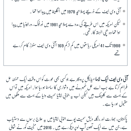
آئی وی ایف کے ذریعے پہلا بچہ 1978 میں انگلینڈ میں پیداہوا تھا ۔
زبان
لیکن امریکہ میں اس طریقے کی مدد سے پہلا بچہ 1981 میں نورفوک ، ورجینیا میں پیدا
ہوا تھا وہ بچی الزبتھ کار تھی۔
1988 تک 41 امریکی ریاستوں میں کم از کم 169 ا آئی وی ایف سنٹرز کام کررہے
تھے
آئی وی ایف ایک ایسا
میڈیکل پروسیجر ہے جو کسی بھی عورت کو اس وقت ایک ممکنہ حل
فراہم کرتا ہے جب اسے حمل ٹھہرنے میں دشواری کا سامنا ہو رہا ہوا۔ امریکہ میں تو اس
کے بہت سے کلینک ہیں لیکن اب یہ جنوبی ایشیا سمیت دنیا کے بہت سے ملکوں میں
مقبول ہو رہا ہے۔
پاکستان، بھارت اور بنگلہ دیش سمیت پورے جنوبی ایشیا میں یہ علاج برسوں سے دستیاب
ہے، جن میں سے ایک تؐصویر آپ اوپر دیکھ رہے ہیں۔ 2016 میں منجیت کور نے شمالی