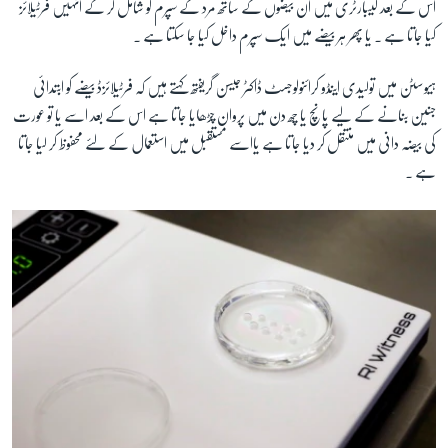
اس کے بعد لیبارٹری میں ان بیضوں کے ساتھ مرد کے سپرم کو شامل کر کے انہیں فرٹیلائز
کیا جاتا ہے ۔ یا پھر ہر بیضے میں ایک سپرم داخل کیا جا سکتا ہے ۔
ہیوسٹن میں تولیدی اینڈو کرائنولوجسٹ ڈاکٹر جیسن گریفتھ کہتے ہیں کہ فرٹیلائزڈ بیضے کو ابتدائی
جنین بنانے کے لیے پانچ یا چھ دن میں پروان چڑھایا جاتا ہے اس کے بعد اسے یا تو عورت
کی بیضہ دانی میں منتقل کر دیا جاتا ہے یااسے مستقبل میں استعمال کے لئے محفوظ کر لیا جاتا
ہے ۔