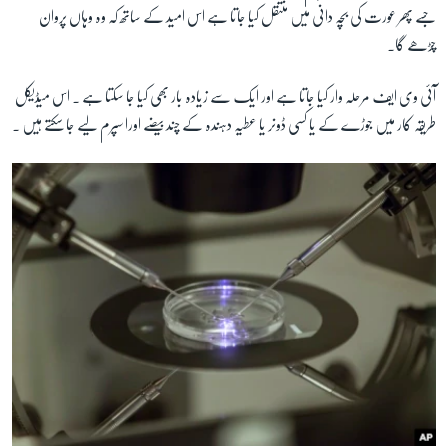
جسے پھر عورت کی بچہ دانی میں منتقل کیا جاتا ہے اس امید کے ساتھ کہ وہ وہاں پروان
چڑھے گا۔
آئی وی ایف مرحلہ وار کیا جاتا ہے اور ایک سے زیادہ بار بھی کیا جا سکتا ہے ۔ اس میڈیکل
طریقہ کار میں جوڑے کے یا کسی ڈونر یا عطیہ دہندہ کے چند بیضے اورا سپرم لیے جا سکتے ہیں ۔