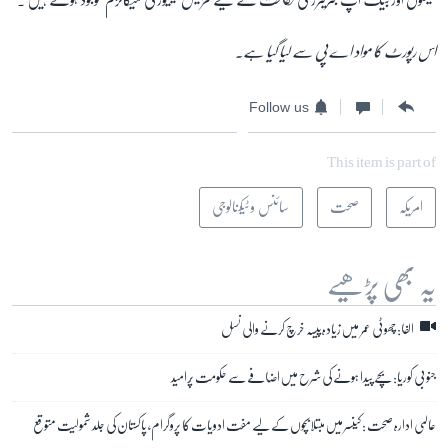
اس رپورٹ کا مواد اے پی سے لیا گیا ہے۔
Follow us
This item is part of
امریکہ
صحت
سائنس و ٹیکنالوجی
یہ بھی پڑھیے
الفا: چھوٹی عمر میں زیادہ پیسہ خرچ کرنے والی نسل
جنوبی کوریا: بچے پیدا ہونے کی شرح میں اضافے سے حکومت پُرامید
عالمی ادارہ صحت : کینسر میں مبتلابچوں کے لیے مفت ادویات کا پروگرام، پاکستان کی جلد شمولیت متوقع