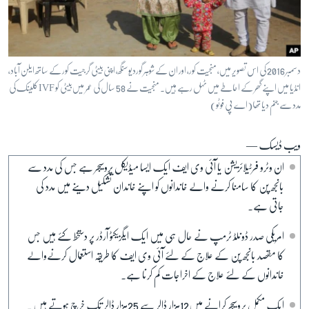
آرٹ
آزادیٔ صحافت
سائنس و ٹیکنالوجی
دسمبر 2016 کی اس تصویر میں، منجیت کور، اور ان کے شوہر گوردیو سنگھ، اپنی بیٹی گرجیت کور کے ساتھ ایلن آباد،
صحت
انڈیا میں اپنے گھر کے احاطے میں ٹہل رہے ہیں۔ منجیت نے 58 سال کی عمر میں بیٹی کو IVF کلینک کی
مدد سے جنم دیا تھا(اے پی فوٹو)
دلچسپ و عجیب
ویڈیوز
ویب ڈیسک —
آڈیو
ان وٹرو فرٹیلائزیشن یا آئی وی ایف ایک ایسا میڈیکل پروسیجر ہے جس کی مدد سے
اسپیشل کوریج
بانجھ پن کا سامنا کرنے والے خاندانوں کو اپنے خاندان تشکیل دینے میں مدد کی
جاتی ہے۔
اداریہ
امریکی صدر ڈونلڈ ٹرمپ نے حال ہی میں ایک ایگزیکٹو آرڈر پر دستخط کئے ہیں جس
Learning English
کا مقصد بانجھ پن کے علاج کے لئے آئی وی ایف کا طریقہ استعمال کرنےوالے
خاندانوں کے لئے علاج کے اخراجات کم کرنا ہے۔
FOLLOW US
ایک مکمل پروسیجر کرانے میں12ہزار ڈالر سے 25ہزار ڈالر تک خرچ ہوتے ہیں ۔