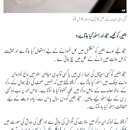
آئی وی ایف کے عمل کا ایک مرحلہ، فائل فوٹو
جنین کو کیسے منجمد اور اسٹور کیا جاتاہے؟
منجمد کیے ہوئے جنین کو مستقبل میں حمل ٹھہرانے کے لیے استعمال کیا جاتا ہے اور اکثریت
نارمل حالت میں لانے کے عمل میں بچ جاتی ہے ۔
منجمد جنین کو کسی اسپتال کی لیبارٹری میں یا کسی تولیدی میڈیسن سنٹر میں مائع نائٹروجن
والے ٹینک میں اسٹور کیا جاتا ہے ۔ گریفتھ کہتے ہیں کہ انہیں صحت کی دیکھ بھال کے مرکز
کے ساتھ معاہدے کے حامل مراکز میں بھی محفوظ کیا جا سکتا ہے ، خاص طور پر جب وہ کئی
برس کے لیےاسٹور کیے جائیں۔ منجمد جنین کو دس سال یا اس سے زیادہ عرصے کے لیے
بحفاظت اسٹور کیا جاسکتا ہے۔
گریفتھ نے کہا کہ ان مراکز میں حالات کی نگرانی کی جاتی ہے اور بجلی کی بندش کی صورت میں
ٹینکوں اور بیک اپ جنریٹرز کی حفاظت کے لیے فزیکل سیکیورٹی میکانزم موجود ہوتے ہیں ۔