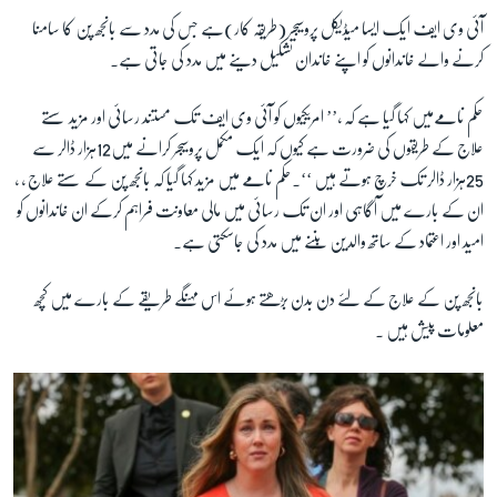
آئی وی ایف ایک ایسا میڈیکل پروسیجر (طریقہ کار)ہے جس کی مدد سے بانجھ پن کا سامنا
کرنے والے خاندانوں کو اپنے خاندان تشکیل دینے میں مدد کی جاتی ہے۔
حکم نامےمیں کہا گیا ہے کہ ،’’ امریکیوں کو آئی وی ایف تک مستند رسائی اور مزید سستے
علاج کے طریقوں کی ضرورت ہے کیوں کہ ایک مکمل پروسیجر کرانے میں12ہزار ڈالر سے
25ہزار ڈالر تک خرچ ہوتے ہیں ‘‘۔حکم نامے میں مزید کہا گیا کہ بانجھ پن کے سستے علاج ، ،
ان کے بارے میں آگاہی اور ان تک رسائی میں مالی معاونت فراہم کرکے ان خاندانوں کو
امید اور اعتماد کے ساتھ والدین بننے میں مدد کی جاسکتی ہے۔
بانجھ پن کے علاج کے لئے دن بدن بڑھتے ہوئے اس مہنگے طریقے کے بارے میں کچھ
معلومات پیش ہیں ۔