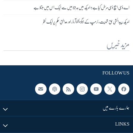
اے ڈی ایچ ڈی مرض کیا ہے؟ امریکہ میں ہر 17 میں سے ایک اس میں مبتلا ہے
امریکہ: پیدائشی حق شہریت، ٹرمپ کے ایگزیکٹو آرڈر اور عدالتی حکم پر ایک نظر
مزید خبریں
FOLLOW US
ہمارے بارے میں
LINKS