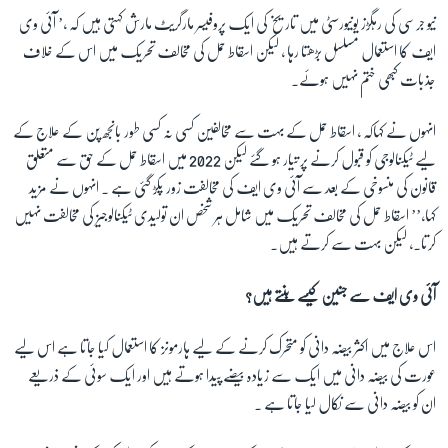
نیو جرسی کی رہگڑز یونیورسٹی میں تاریخ کی ایک پروفیسر مارگریٹ مارش کہتی ہیں کہ ،’ آئی وی
ایف کا استعمال مسلسل بڑھتا رہا ، لیکن اسقاط حمل کی مخالف تحریک میں اس کے خلاف
جذبات کبھی ختم نہیں ہوئے۔
انہوں نے کہاکہ ، اسقاط حمل کے بہت سے مخالفین کسی نہ کسی طور بانجھ پن کے علاج کے
لیے ٹیکنالوجی کو قبول کرنے پر تیار ہو گئے لیکن 2022 میں اسقاط حمل کے حق سے متعلق
قانون کی منسوخی کے بعد سے آئی وی ایف کی مخالفت زور پکڑ گئی ہے ۔ انہوں نے مزید
کہا،’’ اسقاط حمل کی مخالف تحریک میں شامل ہر شخص ان تولیدی ٹیکنالوجیز کی مخالفت نہیں
کرتا۔، لیکن بہت سے کرتے ہیں۔
آئی وی ایف سے جنین کیسے بنتے ہیں؟
اس علاج میں اکثر بیضہ دانی کو متحرک کرنے کے لیے ہارمونز کا استعمال کیا جاتا ہے اس لیے
عورت کی بیضہ دانی میں ایک سے زیادہ بیضے پیدا ہوتے ہیں اور ایک سوئی کے ذریعے
ان کو بیضہ دانی سے نکال لیا جاتا ہے ۔