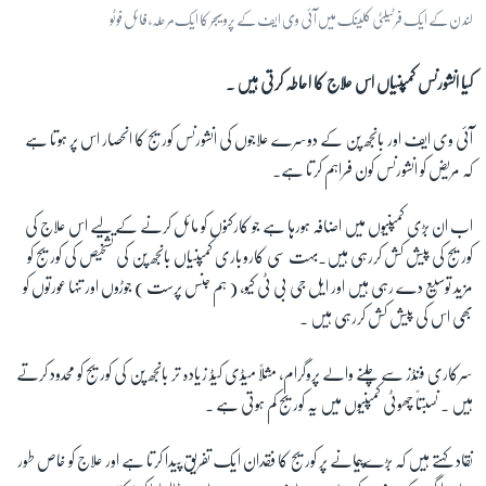
لند ن کے ایک فرٹیلٹی کلینک میں آئی وی ایف کے پروسیجر کا ایک مرحلہ، فائل فوٹو
کیا انشورنس کمپنیاں اس علاج کا احاطہ کرتی ہیں ۔
آئی وی ایف اور بانجھ پن کے دوسرے علاجوں کی انشورنس کوریج کا انحصار اس پر ہوتا ہے
کہ مریض کو انشورنس کون فراہم کرتا ہے۔
اب ان بڑی کمپنیوں میں اضافہ ہورہا ہے جو کارکنوں کو مائل کرنے کے لیے اس علاج کی
کوریج کی پیش کش کررہی ہیں۔بہت سی کاروباری کمپنیاں بانجھ پن کی تشخیص کی کوریج کو
مزید توسیع دے رہی ہیں اور ایل جی بی ٹی کیو، ( ہم جنس پرست ) جوڑوں اور تنہا عورتوں کو
بھی اس کی پیش کش کررہی ہیں ۔
سرکاری فنڈز سے چلنے والے پروگرام، مثلاً میڈی کیڈ زیادہ تر بانجھ پن کی کوریج کو محدود کرتے
ہیں ۔ نسبتاً چھوٹی کمپنیوں میں یہ کوریج کم ہوتی ہے ۔
نقاد کہتے ہیں کہ بڑےپیمانے پر کوریج کا فقدان ایک تفریق پیدا کرتا ہے اور علاج کو خاص طور