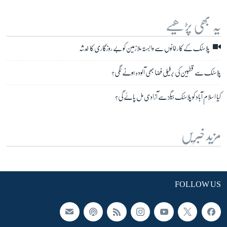
یہ بھی پڑھیے
پلاسٹک کے کارخانوں سے وابستہ ملازمین کو بے روزگاری کا خدشہ
پلاسٹک سے قطبین کی برفیلی فضا بھی آلودہ ہونے لگی؟
کیا اسلام آباد کو پلاسٹک بیگز سے آزادی مل پائے گی؟
مزید خبریں
FOLLOW US