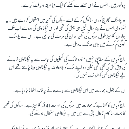
پروفیسر ہیں۔ انہوں نے اس مسئلے سے نمٹنے کا ایک نیا طریقہ دریافت کیا ہے۔
زبان
وہ پلاسٹک گاربیج کو ری سائیکل کر کے اسے سڑکوں کی تعمیر میں استعمال کر رہے ہیں۔ یہ
ٹیکنالوجی انہوں نے چند سال قبل ہی پیش کی تھی اور اس ٹیکنالوجی کی مدد سے اب تک
ہزاروں کلومیٹر طویل سڑکوں کی تعمیر اور ان کی مرمت کی جا چکی ہے۔ اس سے پلاسٹک
آلودگی کم کرنے میں بڑی حد تک مدد ملی ہے۔
راج گوپالن کے مطابق انہیں متعدد ممالک کی کمپنیوں کی جانب سے یہ ٹیکنالوجی خریدنے
کی پیش کش کی گئی تھی لیکن وہ اپنے ملک کو بلامعاوضہ یہ ٹیکنالوجی دینا چاہتے تھے اس
لیے ٹیکنالوجی کسی کو فروخت نہیں کی۔
ان کے بقول، بھارت میں اس ٹیکنالوجی سے بڑے پیمانے پر فائدہ اٹھایا جا رہا ہے۔
راج گوپالن کا کہنا ہے کہ بھارت میں سڑکوں کی طوالت 41 لاکھ کلومیٹر ہے۔ سڑکوں کی تعمیر
کا بہت سا کام تاحال باقی ہے جس میں یہ ٹیکنالوجی استعمال ہو سکے گی۔
ان خدمات کے عوض انہیں بھارت کے معتبر ترین ایوارڈ 'پدم شری' سے نوازا جا چکا