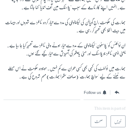
ہے۔ انہیں اپنے کارنامے کے سبب "پلاسٹک مین آف انڈیا" کہا جاتا ہے۔
بھارت کی حکومت راج گوپالن کی ٹیکنالوجی کی مدد سے تیار کردہ ٹائلز سے شہروں اور دیہات
میں بیت الخلا بھی تعمیر کر رہی ہے۔
ان ٹوائلٹس کو 'پلاسٹون' ٹیکنالوجی کے مدد سے تیار ہونے والی ٹائلز سے تعمیر کیا جا رہا ہے۔
یعنی ایسی ٹائلز جو پلاسٹک اور مٹی یا پتھر کی آمیزش سے تیار کیے گئے ہوں۔
بھارت میں ٹوائلٹ کی کمی بھی کسی بحران سے کم نہیں۔ موجودہ حکومت نے اس مسئلے
سے نمٹنے کے لیے 'سواچ بھارت' (صاف ستھرا بھارت) مہم شروع کی ہے۔
Follow us
This item is part of
خبریں
صحت