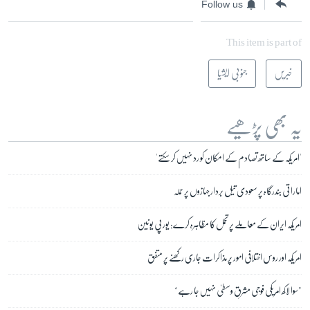
Follow us
This item is part of
خبریں
جنوبی ایشیا
یہ بھی پڑھیے
'امریکہ کے ساتھ تصادم کے امکان کو رد نہیں کر سکتے'
اماراتی بندرگاہ پر سعودی تیل بردار جہازوں پر حملہ
امریکہ ایران کے معاملے پر تحمل کا مظاہرہ کرے: یورپی یونین
امریکہ اور روس اختلافی امور پر مذاکرات جاری رکھنے پر متفق
’سوا لاکھ امریکی فوجی مشرقِ وسطیٰ نہیں جا رہے‘