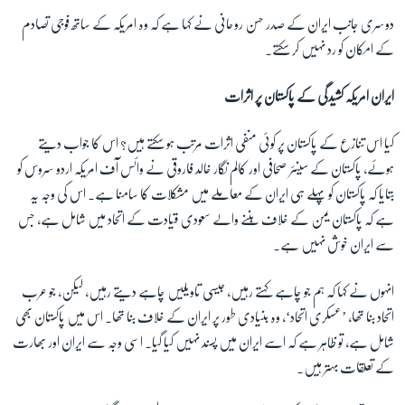
دوسری جانب ایران کے صدر حسن روحانی نے کہا ہے کہ وہ امریکہ کے ساتھ فوجی تصادم
کے امکان کو رد نہیں کر سکتے۔
زبان
ایران امریکہ کشیدگی کے پاکستان پر اثرات
کیا اس تنازع کے پاکستان پر کوئی منفی اثرات مرتب ہو سکتے ہیں؟ اس کا جواب دیتے
ہوئے، پاکستان کے سینئر صحافی اور کالم نگار خالد فاروقی نے وائس آف امریکہ اردو سروس کو
بتایا کہ پاکستان کو پہلے ہی ایران کے معاملے میں مشکلات کا سامنا ہے۔ اس کی وجہ یہ
ہے کہ پاکستان یمن کے خلاف بننے والے سعودی قیادت کے اتحاد میں شامل ہے، جس
سے ایران خوش نہیں ہے۔
انہوں نے کہا کہ ہم جو چاہے کہتے رہیں، جیسی تاویلیں چاہے دیتے رہیں، لیکن، جو عرب
اتحاد بنا تھا، ’عسکری اتحاد‘، وہ بنیادی طور پر ایران کے خلاف بنا تھا۔ اس میں پاکستان بھی
شامل ہے، تو ظاہر ہے کہ اسے ایران میں پسند نہیں کیا گیا۔ اسی وجہ سے ایران اور بھارت
کے تعلقات بہتر ہیں۔