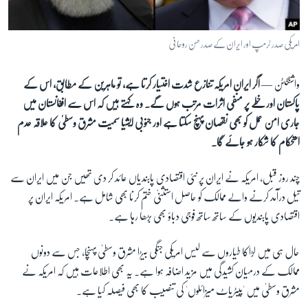
آرٹ
آزادیٔ صحافت
امریکی صدر ٹرمپ اور ایران کے صدر حسن روحانی
سائنس و ٹیکنالوجی
واشنگٹن —
اگر ایران امریکہ تنازع شدت اختیار کرتا ہے، تو ماہرین کے مطابق، اس کے
صحت
پاکستان اور خطے پر منفی اثرات مرتب ہوں گے۔ وہ کہتے ہیں کہ اس سے افغانستان میں
دلچسپ و عجیب
جاری امن عمل کو بھی نقصان پہنچ سکتا ہے اور جنوبی ایشیا سمیت مشرق وسطیٰ کا علاقہ عدم
ویڈیوز
استحکام کا شکار ہو جائے گا۔
آڈیو
چند روز قبل،
امریکہ نے ایران پر نئی اقتصادی پابندیاں عائد کر دی تھیں جن میں ایران سے
اسپیشل کوریج
تیل درآمد کرنے والے ممالک کو حاصل استثنیٰ ختم کرنا بھی شامل ہے۔ امریکہ ایران پر
اداریہ
اقتصادی پابندیوں کے ساتھ ساتھ فوجی دباؤ بھی بڑھا رہا ہے۔
Learning English
حال ہی میں لڑاکا طیاروں سے لیس امریکی جنگی بیڑا مشرق وسطیٰ پہنچا، جس سے دونوں
ممالک کے درمیان کشیدگی میں مزید اضافہ ہوا ہے۔ یہ بھی اطلاعات ہیں کہ امریکہ نے
FOLLOW US
مشرق وسطیٰ میں 'پیٹریاٹ میزائلوں' کی تنصیب کا بھی فیصلہ کیا ہے۔