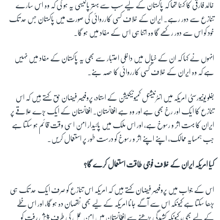
خالد فارقی کا کہنا تھا کہ پاکستان کے لیے سب سے بہتر پالیسی یہ ہو گی کہ وہ اس سارے
تنازع سے دور رہے۔ ایران کے خلاف کسی کارروائی کی صورت میں پاکستان جس حد تک
خود کو اس سے دور رکھے گا وہ اتنا ہی اس کے مفاد میں ہو گا۔
انہوں نے کہا کہ ان کے خیال میں داخلی اعتبار سے بھی یہ پاکستان کے مفاد میں نہیں
ہے کہ وہ ایران کے خلاف کسی کارروائی کا حصہ بنے۔
بفلو یونیورسٹی امریکہ میں انٹرنیشنل کمیونیکیشن کے استاد، پروفیسر فیضان حق کہتے ہیں کہ اس
تنازع کا ایک اور رخ بھی ہے اور وہ ہے افغانستان۔ افغانستان کے ایک بڑے علاقے پر
ایران کا بہت اثر و رسوخ ہے، اور اس ملک میں پائیدار امن اسی وقت قائم ہو سکتا ہے
جب ہمسایہ ممالک، اپنے اپنے اثر و رسوخ کو درست طور پر استعمال کریں۔
کیا امریکہ ایران کے خلاف فوجی طاقت استعمال کرے گا؟
اس کے جواب میں پروفیسر فیضان کہتے ہیں کہ امریکہ اس تنازع کو صرف ایک حد تک ہی
بڑھا سکتا ہے کیونکہ اس سے آگے جانا امریکہ کے لیے بھی نقصان دہ ہو گا، اور اس خطے
کے لیے بھی، کیونکہ کشیدگی بڑھنے سے افغانستان میں امن عمل کی طرف پیش رفت کو