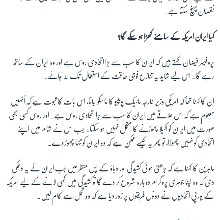
نقصان پہنچ سکتا ہے۔
کیا ایران امریکہ کے سامنے کھڑا ہو سکے گا؟
پروفیسر فیضان کہتے ہیں کہ ایران کا سب سے بڑا اتحادی روس ہے اور وہ ایران کے ساتھ
رہے گا۔ اس لیے شاید یہ تنازع فوجی طاقت کے استعمال تک نہ جائے۔
ان کا کہنا تھا کہ امریکی وزیر خارجہ مائیک پومپیو کا ماسکو جانا، اس بات کا ثبوت ہے کہ اُنہیں
معلوم ہے کہ اس علاقے میں ایران کا سب سے بڑا اتحادی روس ہے۔ اور روس کسی بھی
صورت میں ایران کو اکیلا چھوڑنے کا متحمل نہیں ہو سکتا۔ جب اس نے شام میں اپنے
اتحادی کو نہیں چھوڑا، تو پھر یہ کیسے ممکن ہے کہ وہ ایران کو تنہا چھوڑ دے۔
ماہرین کا کہنا ہے کہ بڑھتی ہوئی کشیدگی اور دباؤ کے پس منظر میں جب ایران نے یہ دھمکی
دی کہ وہ اپنا جوہری پروگرام دوبارہ شروع کر دے گا تو کشیدگی میں کمی لانے کے لیے امریکہ
کے یورپی اتحادیوں نے دونوں فریقوں پر زور دیا ہے کہ وہ تحمل سے کام لیں۔