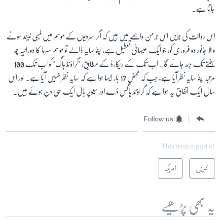
جاتا ہے۔
اِس روائت کی جڑیں اس جرمن واہمے میں ہیں کہ اگر سردیوں کے موسم میں لمبی نیند سونے
والا جانور دو فروری کو، جو ایک عیسائی تعطیل ہے، اپنا سایہ ڈالے تو موسم سرما کا دورانیہ چھ
ہفتے تک بڑھ جائے گا۔ اب تک کے ریکارڈ کے مطابق، ’گراؤنڈ ہاگ‘ کو اب تک 100
مرتبہ اپنا سایہ نظر آیا ہے، جب کہ محض 17 بار ایسا ہوا ہے کہ سایہ نظر نہیں آیا ہے۔ اور اس
سال ایک اتفاق یہ ہوا ہے کہ گراؤنڈ ہاگس ڈے اور سُیوپر بال ایک ہی دن ہوئے ہیں۔
Follow us
This item is part of
خبریں
امریکہ
یہ بھی پڑھیے