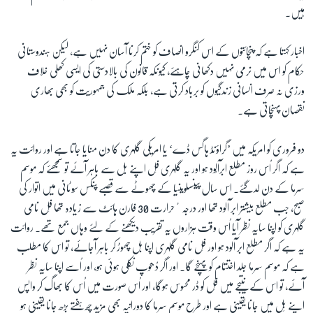
ہیں۔
اخبار کہتا ہے کہ پنچائتوں کے اس کنگرو انصاف کو ختم کرنا آسان نہیں ہے، لیکن ہندوستانی
حکام کو اس میں نرمی نہیں دکھانی چاہئے، کیونکہ قانون کی بالادستی کی ایسی کھلی خلاف
ورزی نہ صرف انسانی زندگیوں کو برباد کرتی ہے، بلکہ ملک کی جمہوریت کو بھی بھاری
نقصان پہنچاتی ہے۔
دو فروری کو امریکہ میں ’گراؤنڈ ہاگس ڈے‘ یا امریکی گلہری کا دن منایا جاتا ہے اور روائت یہ
ہے کہ اگر اُس روز مطلع ابرآلُود ہو اور یہ گلہری فِل اپنے بل سے باہر آئے تو سمجھئے کہ موسم
سرما کے دن لدگئے۔ اس سال پینسلوینیا کے چھوٹے سے قصبے پنکس سُوٹانی میں اتوار کی
صبح، جب مطلع بیشتر ابر آلود تھا اور درجہٴحرارت 30 فارن ہائٹ سے زیادہ تھا فِل نامی
گلہری کو اپنا سایہ نظر آیا اُس وقت ہزاروں یہ تقریب دیکھنے کے لئے وہاں جمع تھے۔ روائت
یہ ہے کہ اگر مطلع ابر آلود ہو اور فِل نامی گلہری اپنا بل چھوڑ کر باہر آجائے، تو اس کا مطلب
ہے کہ موسم سرما جلد اختتام کو پہنچے گا۔ اور اگر دُھوپ نکلی ہوئی ہو، اور اُسے اپنا سایہ نظر
آئے، تو اس کے نتیجے میں فِل کو ڈر محسوس ہوگا، اور اُس صورت میں اُس کا بھاگ کر واپس
اپنے بِل میں جانا یقینی ہے اور طرح موسم سرما کا دورانیہ بھی مزید چھ ہفتے بڑھ جانا یقینی ہو