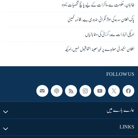
طالبان: حکومت سے مذاکرات کے لیے پانچ شخصیات نامزد
پاک افغان سرحد کی موثر نگرانی ضروری ہے: قائمہ کمیٹی
امریکی اخبارات سے: کرزئی کی دغا بازیاں
افغان سکیورٹی معاہدے پر غیر معینہ التوا قبول نہیں، امریکہ
FOLLOW US
ہمارے بارے میں
LINKS