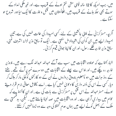
میں، جب امریکہ کا 12 سالہ فوجی مشن ختم ہونے کے قریب ہے، اور غیر ملکی امداد کے
سوتے بھی سُوکھ جانے کے قریب ہیں، افغانستان میں قتل و غارت کا ایک نیا دور شروع ہو
زبان
سکتا ہے۔
اگرچہ، مسٹر کرزئی نے اپنی جانشینی کے لئے، کسی امیدوار کی حمائت نہیں کی ہے، تین
امیدوار ایسے ہیں جن کو اُن کی اشیرواد مل سکتی ہے۔ ایک تو سابق وزیر خزانہ اشرف غنی،
سابق وزیر خارجہ ظلمے رسول، اور ان کا اپنا بھائی قیوم کرزئی۔
اخبار کہتا ہے کہ موجودہ انتخابات میں سب سے آگے عبداللہ عبداللہ لگ رہے ہیں، جو وزیر
خارجہ رہ چکے ہیں، اور جو اس سے پہلے کے انتخابات میں دوسرے نمبر پر آئے تھے۔ ہفتے
کے روز ہرات میں دو نامعلوم بندوق برداروں نے اُن کے دو کارکنوں کو گولی مار کر ہلاک کر
دیا۔ کسی نے اس کی ذمّہ داری کا دعویٰ نہیں کیا ہے۔ اسے ناقابل معافی جرم قرار دیتے
ہوئے، مسٹر عبداللہ نے اس قتل پر مسٹر کرزئی سے بات کی ہے۔اور ان کا کہنا ہے کہ
عوام میں بیداری آرہی ہے۔ اور وہ انتخابات میں حصہ لینا چاہتے ہیں۔ لیکن، بدقسمتی سے
ملک کے بعض کونے ایسے ہیں جہاں عدم تحفظ کی وجہ سے وہ ایسا نہیں کر سکتے۔