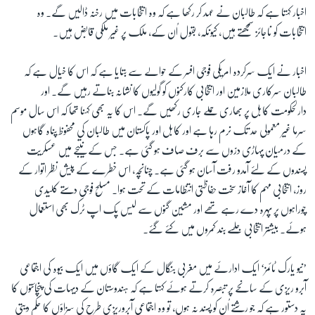
اخبار کہتا ہے کہ طالبان نے عہد کر رکھا ہے کہ وہ انتخابات میں رخنہ ڈالیں گے۔ وہ
انتخابات کو ناجائز سمجھتے ہیں، کیونکہ، بقول اُن کے، ملک پر غیر ملکی قابض ہیں۔
اخبار نے ایک سرکردہ امریکی فوجی افسر کے حوالے سے بتایا ہے کہ اس کا خیال ہے کہ
طالبان سرکاری ملازمین اور انتخابی کارکنوں کو گولیوں کا نشانہ بناتے رہیں گے۔ اور
دارلحکومت کابل پر بھاری حملے جاری رکھیں گے۔ اس کا یہ بھی کہنا تھا کہ اس سال موسم
سرما غیر معمولی حد تک نرم رہا ہے اور کابل اور پاکستان میں طالبان کی محفوظ پناہ گاہوں
کے درمیان پہاڑی درّوں سے برف صاف ہو گئی ہے۔ جس کے نتیجے میں عسکریت
پسندوں کے لئے آمدو رفت آسان ہو گئی ہے۔ چنانچہ، اس خطرے کے پیش نظر اتوار کے
روز، انتخابی مہم کا آغاز سخت حفاظتی انتظامات کے تحت ہوا۔ مسلّح فوجی دستے کلیدی
چوراہوں پر پہرہ دے رہے تھے اور مشین گنوں سے لیس پک اپ ٹرک بھی استعمال
ہوئے۔ بیشتر انتخابی جلسے بند کمروں میں کئے گئے۔
’نیو یارک ٹائمز‘ ایک ادارئے میں مغربی بنگال کے ایک گاؤں میں ایک بیوہ کی اجتماعی
آبرو ریزی کے سانحے پر تبصرہ کرتے ہوئے کہتا ہے کہ ہندوستان کے دیہات کی پنچائتوں کا
یہ دستور ہے کہ جو رشتے اُن کو پسند نہ ہوں، تو وہ اجتماعی آبروریزی طرح کی سزاؤں کا حکم دیتی