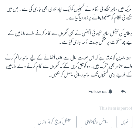
امریکہ میں سائبر سیکیورٹی حکام نے کمپنیوں کو ایک ایڈوائزری بھی جاری کی ہے۔ جس میں
سیکیورٹی نظام کو مضبوط بنانے پر زور دیا گیا ہے۔
برطانیہ کی نیشنل سائبر سیکیورٹی ایجنسی نے بھی گھروں سے کام کرنے والے ملازمین کے
لیے چھ صفحات پر مشتمل ہدایت نامہ جاری کیا ہے۔
البتہ ماہرین کو خدشہ ہے کہ اس صورتِ حال سے فائدہ اُٹھانے کے لیے سائبر جرائم کرنے
والے عناصر بھی متحرک ہیں۔ وہ کوشش کریں گے کہ گھروں سے کام کرنے والے ملازمین
کے ذریعے بڑی کمپنیوں تک سائبر رسائی حاصل کر سکیں۔
Follow us
This item is part of
خبریں
سائنس و ٹیکنالوجی
اسپیشل کوریج: کرونا وائرس