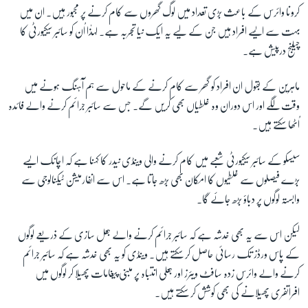
کرونا وائرس کے باعث بڑی تعداد میں لوگ گھروں سے کام کرنے پر مجبور ہیں۔ ان میں
بہت سے ایسے افراد ہیں جن کے لیے یہ ایک نیا تجربہ ہے۔ لہذٰا اُن کو سائبر سیکیورٹی کا
زبان
چیلنج درپیش ہے۔
ماہرین کے بقول ان افراد کو گھر سے کام کرنے کے ماحول سے ہم آہنگ ہونے میں
وقت لگے اور اس دوران وہ غلطیاں بھی کریں گے۔ جس سے سائبر جرائم کرنے والے فائدہ
اُٹھا سکتے ہیں۔
سیسکو کے سائبر سیکیورٹی شعبے میں کام کرنے والی وینڈی نیدر کا کہنا ہے کہ اچانک ایسے
بڑے فیصلوں سے غلطیوں کا امکان بھی بڑھ جاتا ہے۔ اس سے انفارمیشن ٹیکنالوجی سے
وابستہ لوگوں پر دباؤ بڑھ جائے گا۔
لیکن اس سے یہ بھی خدشہ ہے کہ سائبر جرائم کرنے والے جعل سازی کے ذریعے لوگوں
کے پاس ورڈز تک رسائی حاصل کر سکتے ہیں۔ وینڈی کو یہ بھی خدشہ ہے کہ سائبر جرائم
کرنے والے وائرس زدہ سافٹ ویئرز اور جعلی انتباہ پر مبنی پیغامات پھیلا کر لوگوں میں
افراتفری پھیلانے کی بھی کوشش کر سکتے ہیں۔