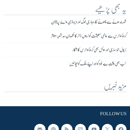
یہ بھی پڑھیے
شہر بند ہونے سے چھوٹے کاروباری لوگ اور دیہاڑی والے پریشان
کرونا وائرس سے عالمی معیشت کو اربوں ڈالر کا نقصان، ہر شعبہ متاثر
ٹریول انڈسٹری اور ہوٹل بھی کرونا وائرس کا شکار
'اب بھی وقت ہے خود کو اور اپنے ملک کو بچا لیں'
مزید خبریں
FOLLOW US