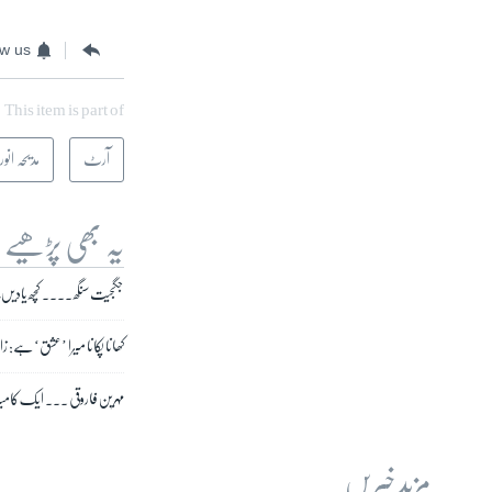
ow us
This item is part of
آرٹ
مدیحہ انور
یہ بھی پڑھیے
جگجیت سنگھ ۔۔۔۔ کچھ یادیں، 
کھانا پکانا میرا ’عشق‘ ہے: 
مہرین فاروقی ۔۔۔ ایک کا
مزید خبریں