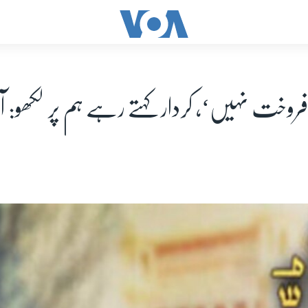
 فروخت نہیں‘، کردار کہتے رہے ہم پر لکھو: آ