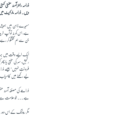
ڈرامہ رائٹر آمنہ مفتی ک
دیں۔ ڈرامہ مارکیٹ میں ف
’میرے ذہن میں ہمیشہ یہ
ہے، اس کو نہ تو آپ خرید 
جن سے ہم گفتگو کر رہ
ایک ایسے وقت میں جب ہر
رنجش، سسر کی سختی یا پھ
فروخت نہیں‘ جیسے ڈرامے ن
لیے رکھنے میں کامیاب 
ڈرامے کی مصنفہ آمنہ مفت
ہے۔۔۔ الّو علامت ہے ویر
مگر ریٹنگ کے اس دور میں