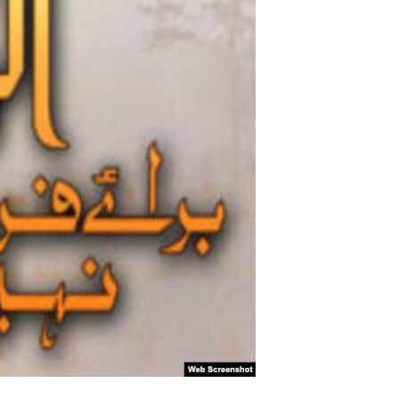
آرٹ
آزادیٔ صحافت
سائنس و ٹیکنالوجی
صحت
دلچسپ و عجیب
ویڈیوز
آڈیو
اسپیشل کوریج
اداریہ