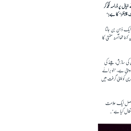
ال پر ڈرامہ لکھ کر
ٹ چینلز‘ کا ہے!‘
 ایک ذہن بن جاتا
ہنا تھا آمنہ مفتی کا
 کی سازش، بیٹے کی
 دیتی ہے، ’الو برائے
ظرین کو اپنی گرفت میں
و دراصل ایک علامت
تعمال کیا ہے‘۔