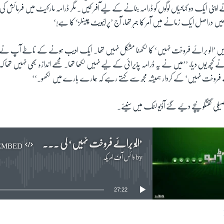
 اپنی ایک دو کہانیاں لوگوں کو ڈرامہ بنانے کے لیے آفر کیں۔ مگر ڈرامہ مارکیٹ میں فرمائش کی
لکھیں دراصل ایک زمانے میں آمر کا جبر تھا، آج ’پرائیویٹ چینلز‘ کا ہے!‘
 میں ’الو برائے فروخت نہیں‘ کا لکھنا مشکل نہیں تھا۔ ایک ادیب ہونے کے ناطے آپ نے یہ 
 کچھ یوں دیا، ’’میں نے یہ ڈرامہ پذیرائی کے لیے نہیں لکھا تھا۔ مجھے اندازہ بھی نہیں تھا کہ
فروخت نہیں‘ کے کردار ہمیشہ مجھ سے کہتے رہے کہ ہمارے بارے میں لکھو۔‘‘
یلی گفتگو نیچے دئیے گئے آڈیو لنک میں سنیئے۔
’الّو برائے فروخت نہیں‘ کی رائٹر آمنہ مفتی سے خصوصی گفتگو
EMBED
by
وائس آف امریکہ
No media source currently available
27:22
EMBED