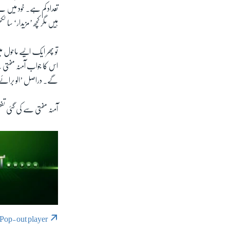
تعداد کم ہے۔ خود میں نے
ہیں مگر کچھ ’مزیدار‘ سا 
تو پھر ایک ایسے ماحول
اس کا جواب آمنہ مفتی نے
گے۔ دراصل ’الو برائے 
آمنہ مفتی سے کی گئی تفص
Pop-out player