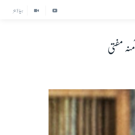
ہیڈ لائنز
منہ مفتی