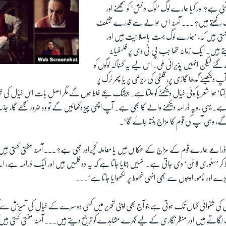
ی ہے؟ اور کیا ہمارے لوگ ’لوک دانش‘ کو سمجھنے اور
رکھتے ہیں؟ ۔۔۔ آمنہ اس حوالے سے قدرے مختلف
کہتی ہیں کہ، ’ہمارے لوگ بہت باصلاحیت ہیں اور
تے ہیں۔ ایک زمانہ تھا جب پی ٹی وی پر فلسفیانہ
ئے لیکن انہیں پذیرائی ملی۔ اس لیے یہ کہنا کہ لوگوں کو
پ دیکھیئے گدھا گاڑی پر، قلفی کی ریڑھی پر یا پھر ٹرک پر
ا‘ ہوا شعر یا کوئی خیال دیکھنے کو ملتا ہے۔ بیشک ہجّے غلط ہوں گے مگر اصل بات اس خیال کی 
۔ یہی رویہ ڈرامہ دیکھنے والے کا بھی ہے۔ آپ اچھی چیز دکھائیں گے تو وہ ضرور سمجھے گا، جذب 
ے، وہی آپ کی قوم کا مزاج بنتا جائے گا‘۔
ڈرامے ہمارے قوم کے مزاج کے عکاس ہیں یا معاملہ کچھ اور بھی ہے؟ ۔۔۔ آمنہ مفتی کہتی ہی
لا کر ’سٹوری لائن‘ دی جاتی ہے۔ انہیں بتایا جاتا ہے کہ یہ دو فلمیں ہیں اور ایک ڈرامہ ہے، اس
کہ بڑے اور نامور ادیبوں سے بھی انہی خطوط پر لکھوایا جاتا ہے‘۔۔۔
یوں کی شنوائی کہاں تک ہوتی ہے جو آج بھی اپنی تحریر میں کسی دوسرے کے خیال کی آمیزش سے گ
 لگاتے ہیں اور منظر نگاری کے لیے گہرے مشاہدے کو ترجیح دیتے ہیں۔۔۔ آمنہ مفتی کہتی ہیں ک