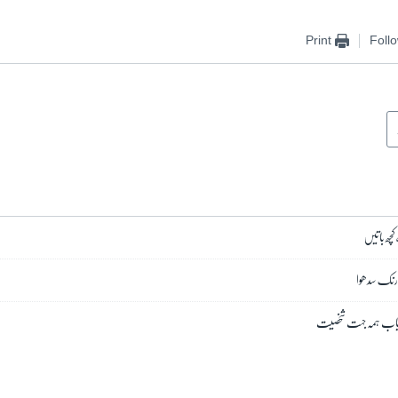
Print
Foll
کچھ باتیں
زارنک سدھوا
میاب ہمہ جہت شخصیت