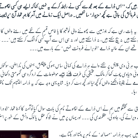
ہتی ہیں کہ، ’’ اس ڈرامے کے بعد مجھ سے کسی نے رابطہ کرکے یہ نہیں کہا کہ ایسے ہی کسی اچھوتے خی
رمائش کی جاتی ہے کچھ ’مزیدار‘ سا لکھیں۔ دراصل ایک زمانے میں آمر کا جبر تھا، آج ’پرائیوی
 بات رہی ہے کہ جو زمین سے پھُوٹنے والی خُوشبو کا یا خاص قسم کے خطے میں رہنے والوں کا
سکتے ہیں نہ بیچ سکتے ہیں، نہ ڈرا سکتے ہیں اور نہ ہی اِس سے آپ کسی کو الگ کر سکتے ہیں‘۔۔۔ یہ ک
ے تھے ان کے حالیہ ڈرامے ’الو برائے فروخت نہیں‘ کے بارے میں۔۔۔
 ٹی وی چینل پر لگنے والے ہر ڈرامے کی کہانی ساس بہو کی چپقلش، بہنوں کی ناراضی، سوکنوں
ر کوئی دنیاوی چوٹ کھا کر مالک ِ حقیقی کی طرف پلٹنے جیسے موضوعات کے ارد گرد ہی گھومتی دکھائی
ے یقیناً دیکھنے والوں کو کچھ نیا اور کچھ ہٹ کر دیا۔ شاید یہی وجہ ہے کہ یہ ڈرامہ اختتام تک نا
رہا۔
ی سے گفتگو میں ہم نے اس ڈرامے کے اچُھوتے نام کی بابت سوال کیا تو آمنہ کا کہنا تھا، ’الّ
انے کی، جادو کی، عقلمندی کی ۔۔۔ اور یہاں پر میں نے الّو کو عقل یا لوک دانش کے طور پر اس
 جب ہر ڈرامہ ’مصالحہ‘ کے نام پر بنتا اور بکتا ہے،