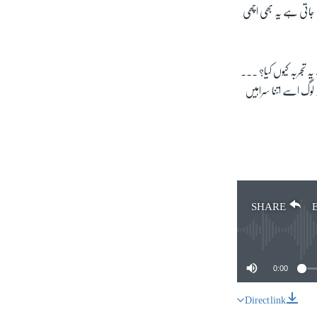
 جاتی ہے یہ بھی اچھی
تجربہ کیوں کیا؟ ۔۔۔
 لوگ اسے اتنا سراہیں
SHARE
0:00
Direct link
SHARE