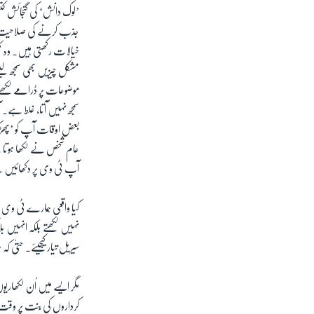
’لوک دانش‘ کی گنجائش کتن
جذب کرنے کی صلاحیت 
خیالات رکھتی ہیں۔ وہ 
مشکل چیزیں بھی سمجھ لی
موضوعات پر ڈرامے لکھے گ
سمجھ نہیں آتا، غلط ہے۔ آ
بعض اوقات آپ کو ’پھڑکت
عام شخص نے لکھا ہوتا ہے
آپ ٹی وی پر دکھائیں گ
کیا واقعی ہمارے ٹی وی 
نہیں لکھتے بلکہ انہیں ب
سیریل تیار کیجیئے۔ حتیٰ 
مگر ایسے میں اُن لکھار
کرداروں کی بُنت پر وقت