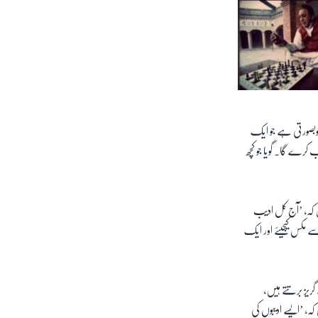
خوبصورتی ہے جو ایک
کرے گا۔ گویا جو کچھ
ں کہ، ’آج کل ادیب
ے مکس کیجیئے اور ایک
ریز برتتے ہیں،
ہ، ’ایسے ادیبوں کی