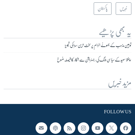
خبریں
پاکستان
یہ بھی پڑھیے
توہین مذہب کے جھوٹے الزام پر سخت ترین سزا کی تجویز
حافظ سعید کے سیاسی ونگ کی رجسٹریشن سے انکار کا فیصلہ منسوخ
مزید خبریں
FOLLOW US