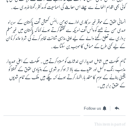
کوئی بھی اقدام اٹھانے سے پہلے اس معاملے کی احساسیت کو مدنظر رکھنا ضروری ہے۔
انسانی حقوق کے موقر غیر سرکاری ادارے ہیومن رائٹس کمیشن آف پاکستان کے سربراہ
مہدی حسن نے جمعے کو وائس آف امریکہ سے گفتگو کرتے ہوئے کہا کہ پاکستان میں غیر مسلم
برداری سے تعلق رکھنے والے کے لیے اپنی مذہبی شناخت ظاہر کرنے کی شرط عائد کرنا ان
کے لیے کئی طرح کے مسائل کا موجب بن سکتا ہے۔
تاہم حکومت میں شامل عہدیدار ان خدشات کو مسترد کرتےہیں۔ حکومت کے اعلیٰ عہدیدار
مذہب، رنگ و نسل اور عقیدے سے بالا تر ہو کر ہر شہری کے بنیادی حقوق کے تحفظ کو
یقینی بنانے کے عزم کا متعد بار اظہار کرتے ہوئے کہہ چکے ہیں ملک کے تمام شہریوں
کے حقوق برابر ہیں۔
Follow us
This item is part of