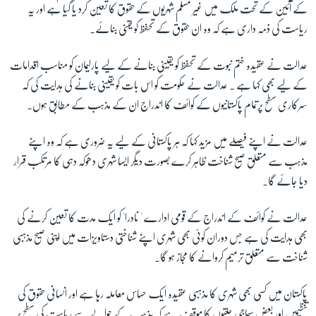
کے آئین کے تحت ملک میں غیر مسلم شہریوں کے حقوق کا تعین کرد یا گیا ہے اور یہ
ریاست کی ذمہ داری ہے کہ وہ ان حقوق کے تحفظ کو یقنی بنائے۔
زبان
عدالت نے عقیدہ ختم نبوت کے تحفظ کو یقینی بنانے کے لیے پارلیمان کو مناسب اقدامات
کے لیے بھی کہا ہے ۔ عدالت نے حکومت کو اس بات کو یقینی بنانے کی ہدایت کی کہ
سرکاری سطح پرتمام پاکستانیوں کے کوائف کا اندراج ان کے مذہب کے مطابق ہوں۔
عدالت نے اپنے فیصلے میں مزید کہا کہ ہر پاکستانی کے لیے یہ ضروری ہے کہ وہ اپنے
مذہب سے متعلق صیح شناخت ظاہر کرے بصورت دیگر ایسا شہری دھوکہ دہی کا مرتکب قرار
دیا جائے گا۔
عدالت نے کوائف کے اندراج کے قومی ادارے ' نادرا' کو ایک مدت کا تعین کرنے کی
بھی ہدایت کی ہے جس دوران کوئی بھی شہری اپنے شناختی دستاویزات میں اپنی صیح مذہبی
شناخت سے متعلق ترمیم کروانے کا مجاز ہو گا۔
پاکستان میں کسی بھی شہری کا مذہبی عقیدہ ایک حساس معاملہ رہا ہے اور انسانی حقوق کی
تنظیمیں اور بعض سماجی حلقوں کا موقف ہے کہ مذہب کے حوالے سے ریاست کی سطح پر