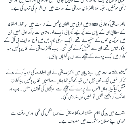
امریکی فوجیوں پر ایک ایم فور رائفل سے گولیاں چلائی تھیں اور جوابی فائرنگ میں خود بھی
زخمی ہو گئیں۔ جبکہ خود ڈاکٹر عافیہ صدیقی نے عدالت میں اس الزام کی تردید کی ہے۔
زبان
ڈاکٹر صدیقی کو جولائی 2008 میں غزنی میں افغان پولیس نے حراست میں لیا تھا۔ استغاثہ
کے مطابق ان کے پاس سے کچھ ایسے کیمیائی مادے اور دستاویزات برآمد ہوئی تھیں جن
میں امریکہ پر حملوں کے منصوبے تھے۔ ایک امریکی ٹیم، جس میں فوج اور ایف بی آئی کے
اہلکار شامل تھے، ان سے تفتیش کرنے گئی تھی۔ جب ڈاکٹر صدیقی نے افغان پولیس ہیڈ
کوارٹر میں ایک پردے کے پیچھے سے ان پر گولیاں چلائیں۔
گذشتہ ہفتے عدالت میں اپنے بیان میں ڈاکٹر صدیقی نے ان الزامات کی تردید کرتے ہوئے
کہا کہ انہیں ایک خفیہ جیل میں قید رکھا گیا تھا جہاں سےانہیں افغان پولیس ہیڈ کوارٹرز
منتقل کیا گیا۔ جہاں انہوں نے پردے کے پیچھے سے امریکیوں کی آوازیں سنیں۔ جب وہ
جھانک کر دیکھنے لگیں تو انہیں گولی مار دی گئی۔
مقدمے میں پیر کی شام استغاثہ اوروکلا صفائی نےجرح مکمل کی تھی اوراس وقت سے
جیوری اپنے صلاح و مشورے میں مصروف ہے۔