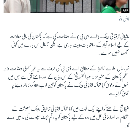
آرٹ
آزادیٔ صحافت
فائل فوٹو
سائنس و ٹیکنالوجی
ایشیائی ترقیاتی بینک (اے ڈی بی) نے وضاحت کی ہے کہ پاکستان کی مالی معاونت
صحت
کے لیے اسلام آباد کے ساتھ بات چیت جاری ہے لیکن تاحال اس بارے میں کوئی
دلچسپ و عجیب
سمجھوتہ نہیں ہوا ہے۔
ویڈیوز
خبر رساں ادارے 'رائٹرز' کے مطابق 'اے ڈی بی' کی طرف سے یہ غیر معمولی وضاحت وزیرِ
آڈیو
اعظم پاکستان کے مشیرِ خزانہ عبدالحفیظ شیخ کے اس بیان کے بعد سامنے آئی ہے جس میں
اسپیشل کوریج
انہوں نے دعویٰ کیا تھا کہ ایشیائی بینک نے پاکستان کو تین ارب 40 کروڑ ڈالر دینے پر
اداریہ
اتفاق کرلیا ہے۔
Learning English
حفیظ شیخ نے ہفتے کو اپنے ایک ٹوئٹ میں کہا تھا کہ ایشیائی ترقیاتی بینک معیشت کے
استحکام اور اصلاحاتی عمل میں مدد کے لیے پاکستان کو یہ رقم بجٹ سپورٹ کی مد میں دے
FOLLOW US
گا۔