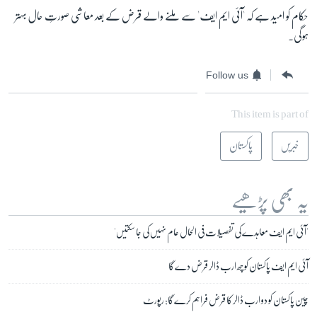
حکام کو امید ہے کہ 'آئی ایم ایف' سے ملنے والے قرض کے بعد معاشی صورتِ حال بہتر
ہوگی۔
Follow us
This item is part of
خبریں
پاکستان
یہ بھی پڑھیے
'آئی ایم ایف معاہدے کی تفصیلات فی الحال عام نہیں کی جا سکتیں'
آئی ایم ایف پاکستان کو چھ ارب ڈالر قرض دے گا
چین پاکستان کو دو ارب ڈالر کا قرض فراہم کرے گا: رپورٹ