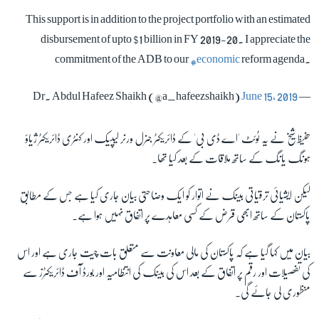
This support is in addition to the project portfolio with an estimated
disbursement of upto $1 billion in FY 2019-20. I appreciate the
زبان
commitment of the ADB to our
#economic
reform agenda.
June 15, 2019
— Dr. Abdul Hafeez Shaikh (@a_hafeezshaikh)
حفیظ شیخ نے یہ ٹوئٹ 'اے ڈی بی' کے ڈائریکٹر جنرل ورنر لیپیک اور کنٹری ڈائریکٹر ژیاؤ
ہونگ یانگ کے ساتھ ملاقات کے بعد کیا تھا۔
لیکن ایشیائی ترقیاتی بینک نے اتوار کو ایک وضاحتی بیان جاری کیا ہے جس کے مطابق
پاکستان کے ساتھ ابھی قرض کے کسی معاہدے پر اتفاق نہیں ہوا ہے۔
بیان میں کہا گیا ہے کہ پاکستان کی مالی معاونت سے متعلق بات چیت جاری ہے اور اس
کی تفصیلات اور رقم پر اتفاق کے بعد اس کی بینک کی انتظامیہ اور بورڈ آف ڈائریکٹرز سے
منظوری لی جائے گی۔