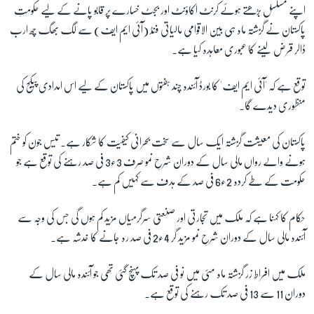
اپنے مسلسل بڑھتے ہوئے کرنٹ اکاؤنٹ اور بجٹ خسارے پر قابو پانے کے لیے حکومتِ
پاکستان نے گزشتہ ماہ ہی بین الاقوامی مالیاتی فنڈ (آئی ایم ایف) سے لگ بھگ چھ ارب
ڈالر قرض لینے کا عبوری معاہدہ کیا ہے۔
توقع ہے کہ 'آئی ایم ایف' کا بورڈ آئندہ چند ہفتوں میں پاکستان کے لیے اس امدادی پیکج کی
منظوری دیدے گا۔
پاکستان کی معیشت گزشتہ ایک سال سے سخت بحرانی کیفیت کا شکار ہے۔ تیس جون کو ختم
ہونے والے رواں مالی سال کے دوران شرحِ نمو صرف 3ء3 فی صد رہنے کی توقع ہے جو
حکومت کے طے کردہ 2ء6 فی صد کے ہدف سے کہیں کم ہے۔
حکام کا کہنا ہے کہ ملک میں تجارتی اور صنعتی سرگرمیاں مزید کم ہوں گی جس کی وجہ سے
آئندہ مالی سال کے دوران شرحِ نمو مزید گر 4ء2 فی صد رہ جانے کا خدشہ ہے۔
ملک میں افراطِ زر گزشتہ ماہ مئی میں نو فی صد تک پہنچ گئی تھی جو آئندہ مالی سال کے
دوران 11 سے 13 فی صد تک رہنے کی توقع ہے۔