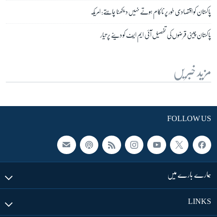
پاکستان کو اقتصادی طور پر ناکام ہوتے نہیں دیکھنا چاہتے: امریکہ
پاکستان چینی قرضوں کی تفصیل آئی ایم ایف کو دینے پر تیار
مزید خبریں
FOLLOW US
ہمارے بارے میں
LINKS