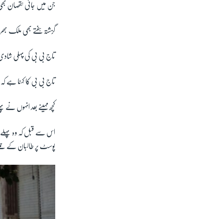
جن میں جانی نقصان بھی
گزشتہ ہفتے بھی ملک بھر میں افغان س
تاج بی بی کی پہلی شادی 18 سال کی عمر میں امین اللہ کے سب سے بڑے بھائی سے ہوئی تھی جو افغان فوج می
تاج بی بی کا کہنا ہے 
کچھ مہینے بعد انہوں نے
اس سے قبل کہ وہ پہلے 
پوسٹ پر طالبان کے حم