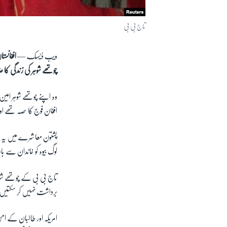
تاج بی بی
ویب ڈیسک —
چوتھے شوہر کی زندگی کا 
وہ
اپنے چوتھے شوہر امین
افغان فوج کا حصہ تھے 
پشتون معاشرے میں یہ ر
لوگ بیوہ کو خاندان سے 
تاج بی بی کے چوتھے شوہر 
برداشت نہیں کر سکتیں
امریکہ اور طالبان کے ا