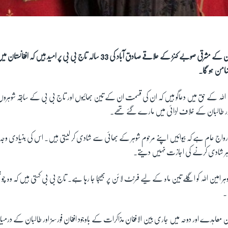
افغانستان کے مشرقی صوبے کنڑ کے علاقے صادق آباد کی 33 سالہ تاج بی بی پر امید 
ضامن ہو گا۔
 اللہ کے حق میں دعاگو ہیں کہ ان کی قسمت ان کے تین بھائیوں اور تاج بی بی کے سابقہ شوہروں ج
اور طالبان کے خلاف لڑائی میں مارے گئے تھے۔
واج عام ہے کہ بیوائیں اپنے مرحوم شوہر کے بھائی سے شادی کر لیتی ہیں۔ اس کی بنیادی وجہ
باہر شادی کرنے کی اجازت نہیں دیتے۔
امین اللہ کو اگلے تین ماہ کے لیے فرنٹ لائن پر بھیجا جا رہا ہے۔ تاج بی بی کہتی ہیں کہ وہ چوتھی
۔
من معاہدے اور دوحہ میں جاری بین الافغان مذاکرات کے باوجود افغان فورسز اور طالبان کے درم