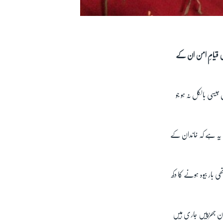
ہیں کہ افغانستان میں قیامِ امن ان کے
یسی بالکل نہ ہو جو
 یہ ہے کہ خاندان کے
 بار بیوہ ہونے کا دکھ
یان جھڑپیں جاری ہیں