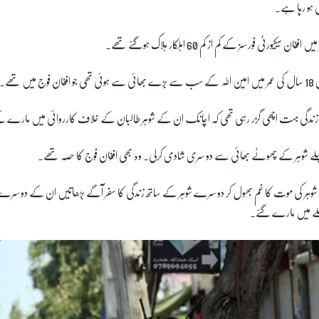
 ہو رہا ہے۔
یکیورٹی فورسز کے کم از کم 60 اہلکار ہلاک ہوگئے تھے۔
ں تھے۔
کہ زندگی بہت اچھی گزر رہی تھی کہ اچانک ان کے شوہر طالبان کے خلاف کارروائی میں مارے گ
 پہلے شوہر کے چھوٹے بھائی سے دوسری شادی کرلی۔ وہ بھی افغان فوج کا حصہ تھے۔
شوہر کی موت کا غم بھول کر دوسرے شوہر کے ساتھ زندگی کا سفر آگے بڑھاتیں ان کے دوسرے
لے میں مارے گئے۔