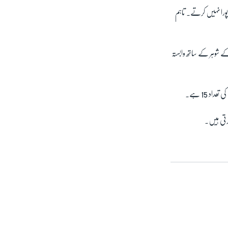
پورا نہیں کرتے۔ تاہم
ے شوہر کے ساتھ وابستہ
د 15 ہے۔
کرتی ہیں۔