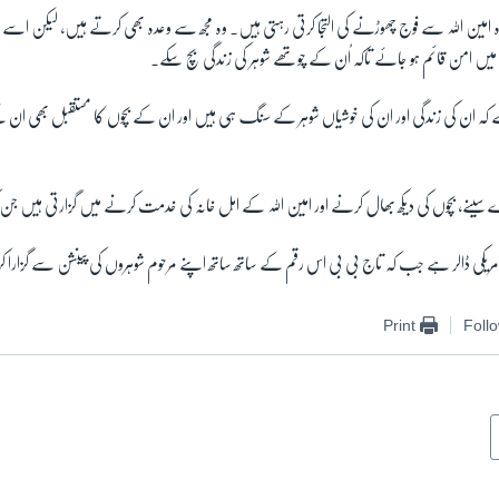
ہ امین اللہ سے فوج چھوڑنے کی التجا کرتی رہتی ہیں۔ وہ مجھ سے وعدہ بھی کرتے ہیں، لیکن اسے 
 میں امن قائم ہو جائے تاکہ اُن کے چوتھے شوہر کی زندگی بچ سکے۔
ہے کہ ان کی زندگی اور ان کی خوشیاں شوہر کے سنگ ہی ہیں اور ان کے بچوں کا مستقبل بھی ان ک
 سینے، بچوں کی دیکھ بھال کرنے اور امین اللہ کے اہل خانہ کی خدمت کرنے میں گزارتی ہیں جن کی تعدا
 سو امریکی ڈالر ہے جب کہ تاج بی بی اس رقم کے ساتھ ساتھ اپنے مرحوم شوہروں کی پینشن سے گزارا 
Print
Foll