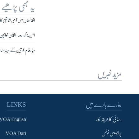
یہ بھی پڑھیے
افغانستان میں قومی شناختی کا
امن مذاکرات: افغان خواتین
سیاہ فام خواتین کے ہیئر اسٹ
مزید خبریں
ہمارے بارے میں
LINKS
رسائی کا طریقہ کار
VOA English
پرائیویسی نوٹس
VOA Dari