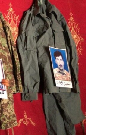
آرٹ
آزادیٔ صحافت
سائنس و ٹیکنالوجی
صحت
دلچسپ و عجیب
ویڈیوز
آڈیو
اسپیشل کوریج
اداریہ