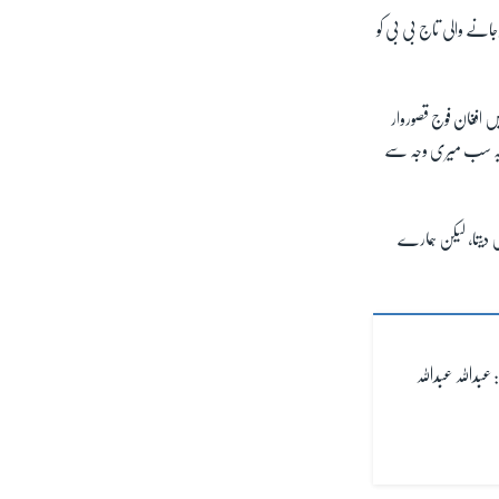
جانے والی تاج بی بی کو
یں افغان فوج قصوروار
کہ یہ سب میری وجہ سے
ں دیتا، لیکن ہمارے
بداللہ عبداللہ