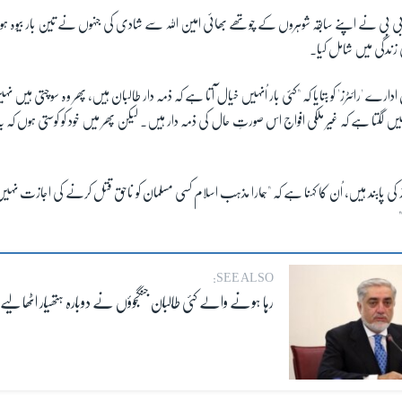
 تاج بی بی نے اپنے سابقہ شوہروں کے چوتھے بھائی امین اللہ سے شادی کی جنہوں نے تین بار بیوہ ہو
زندگی میں شامل کیا۔
رے 'رائٹرز' کو بتایا کہ "کئی بار اُنہیں خیال آتا ہے کہ ذمہ دار طالبان ہیں، پھر وہ سوچتی ہیں نہ
ں لگتا ہے کہ غیر ملکی افواج اس صورتِ حال کی ذمہ دار ہیں۔ لیکن پھر میں خود کو کوستی ہوں 
 کی پابند ہیں، اُن کا کہنا ہے کہ "ہمارا مذہب اسلام کسی مسلمان کو ناحق قتل کرنے کی اجازت نہی
SEE ALSO:
رہا ہونے والے کئی طالبان جنگجوؤں نے دوبارہ ہتھیار اٹھا لیے: ع