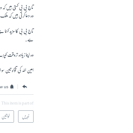
تاج بی بی کہتی ہیں کہ و
وہ دعا کرتی ہیں کہ ملک
تاج بی بی کا مزید کہنا 
ہے۔
وہ اپنا زیادہ تروقت کپڑے
امین اللہ کی تنخواہ تین
ow us
This item is part of
خبریں
خواتین