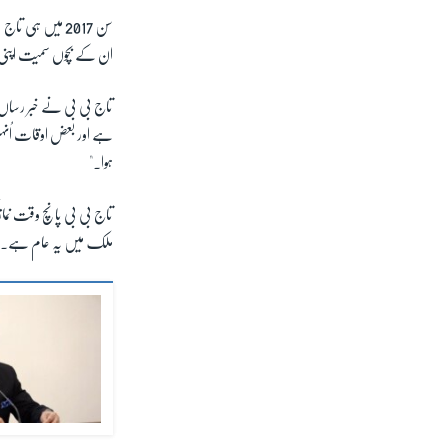
سن 2017 میں ہی
ان کے بچوں سمیت اپنی 
تاج بی بی نے خبر رساں ادا
ہے اور بعض اوقات اُنہی
ہوا۔"
تاج بی بی پانچ وقت نماز
ملک میں یہ عام ہے۔"