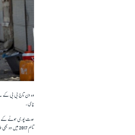
وہ دن تاج بی بی کے لیے
پڑی۔
عدت پوری ہونے کے بعد 
تاہم 2017 میں وہ بھی طالبان کے ساتھ ایک جھڑپ میں مارے گئے۔