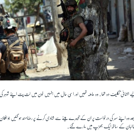
 انتہائی تکلیف دہ تھا۔ وہ حاملہ تھیں اور اسی حال میں انہیں خون میں لت پت اپنے شوہر کی
وہ اپنے سسر کی درخواست پر ان کے تیسرے بیٹے سے شادی کرنے پر رضامند ہو گئیں جو افغان 