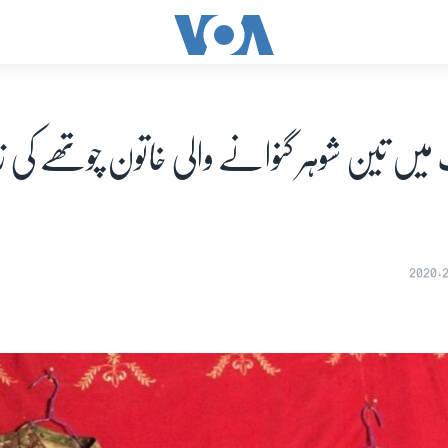
میں تین شوہر گنوانے والی خاتون چوتھے کی 