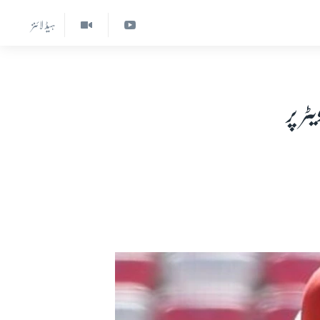
ہیڈ لائنز
ر پر