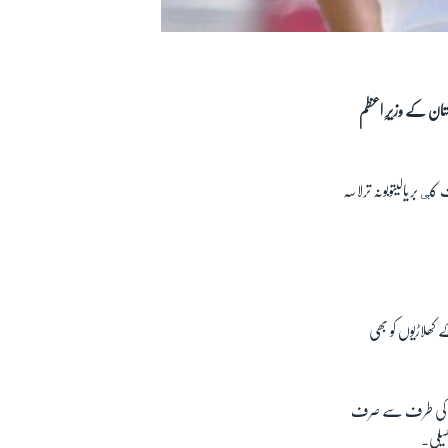
ان کے وزیرِ اعظم
 بریالیتوبونه ترلاسه
 کھلاڑیوں کو بھی
لینڈ کی طرف سے صرف
یلی۔