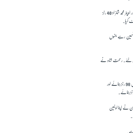
ر اوپنر محمد شہزاد
40
رنز
ٹ کیا۔
یٹسمین رہے جنہوں
کر لئے۔ رحمت شاہ نے
ں
98
رنز بنائے اور
ز بنائے۔
ن نے اپنا اولین
۔
 ہے۔