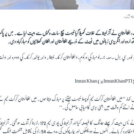
رہے ہیں۔
فغانستان نے آئرلینڈ کے خلاف کھیلا گیا ٹیسٹ میچ سات وکٹوں سے جیت لیا ہے۔ جس پر پاکست
و، اردو اور انگریزی زبانوں میں ٹویٹ کے ذریعے افغانستان اور افغان کھلاڑیوں کو مبارکباد دی۔
ہ لومړي ځل ټسټ ګټلو مبارکي ورکوم. د افغانستان کرکټ لوبغاړو نړیوالې کرکټ کي دومره لږ وخت کې
ا، ’’میں افغانستان کرکٹ ٹیم کو پہلا ٹیسٹ جیتنے پر مبارک دیتا ہوں۔ میں افغانستان کرکٹ ٹیم کے
ں نے اتنے کم وقت میں اتنی بڑی کامیابی حاصل کی۔‘‘
ٹاس جیت کر پہلے بیٹنگ کا فیصلہ کیا اور آئرلینڈ کی پوری ٹیم
172
رنز بنا کر آؤٹ ہو گئی۔ آئر
ا مظاہرہ کر پائے۔ اُنہوں نے دو چھکوں اور چار چوکوں کی مدد سے
54
رنز کی ناقابل شکست اننگ کھ