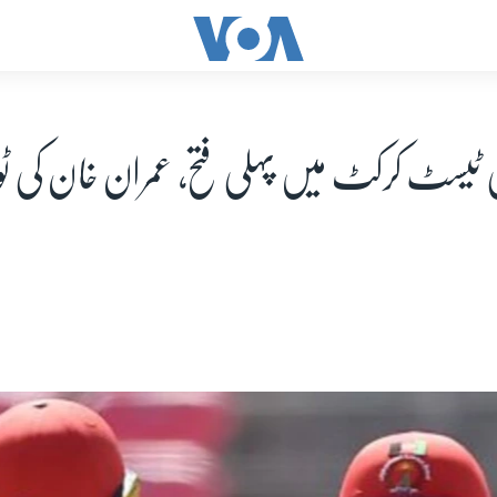
ی ٹیسٹ کرکٹ میں پہلی فتح، عمران خان کی ٹویٹ