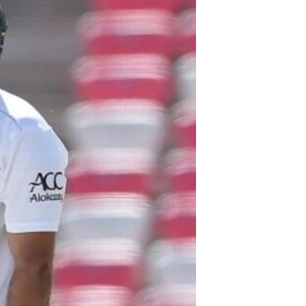
آرٹ
آزادیٔ صحافت
سائنس و ٹیکنالوجی
صحت
دلچسپ و عجیب
ویڈیوز
آڈیو
اسپیشل کوریج
اداریہ