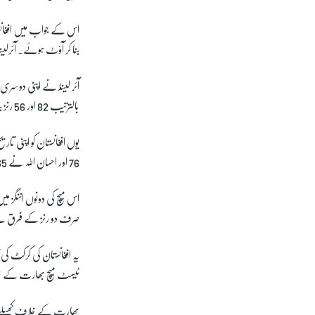
اس کے جواب میں افغان
بنا کر آؤٹ ہوئے۔ آئرلی
آئر لینڈ نے اپنی دوسری 
بالترتیب
82
اور
56
رنز 
یوں افغانستان کو اپنی تار
76
اور احسان اللہ نے
65
اس میچ کی دونوں اننگز م
صرف دو رنز کے فرق سے
یہ افغانستان کی کرکٹ ک
ٹیسٹ میچ بھارت کے خلاف
بھارت کے خلاف کھیلے