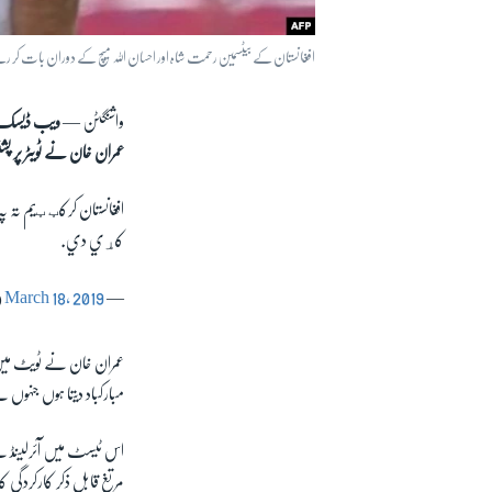
افغانستان کے بیٹسمین رحمت شاہ اور احسان اللہ میچ کے دوران بات کر 
واشنگٹن —
ویب ڈیسک: ا
عمران خان نے ٹویٹر پر پشت
افغانستان کرکټ ټیم تہ پ
کړي دي.
March 18, 2019
— Imran Khan (@ImranKhanPTI)
عمران خان نے ٹویٹ میں کہ
مبارکباد دیتا ہوں جنہو
اس ٹیسٹ میں آئرلینڈ نے 
مرتغ قابل ذکر کارکردگی ک