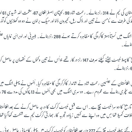
ستان کی ٹیم نے
314
رنز بنائے۔ رحمت شاہ
98
، کپتان اصغر افغان
67
، حشمت اللہ شہیدی
61
او
نڈ کی طرف سے ٹامسن نے تین اور ڈاک ریل، کیمرون ڈاؤ اور میک براؤن نے دو دو کھلاڑیوں کو آؤ
اننگ میں نسبتاً بہتر کاکردگی کا مظاہرہ کرتے ہوئے
288
رنز بنائے۔ بلبیرنی اور اوبرائن نمایاں ب
بنائے۔
یخ کا پہلا ٹیسٹ جیتنے کیلئے صرف
147
رنز درکار تھے جو اُس نے تین وکٹوں کے نقصان پر حاصل 
رنز بنائے۔
یں افغانستان کے بیٹسمین رحمت شاہ نے شاندار کاکرکردگی کا مظاہرہ کیا۔ اُنہوں نے پہلی اننگ می
 سنچری بنانے سے محروم رہے۔ دوسری اننگ میں بھی اُنہوں نے
13
چوکوں کی مدد سے
76
رن
ی تاریخ کا دوسرا ٹیسٹ میچ ہے۔ اس سے قبل ٹیسٹ کرکٹ کا درجہ حاصل کرنے کے بعد افغانستا
 کھیلا تھا جس میں وہ اپنے سے کہیں زیادہ تجربہ کار بھارتی کرکٹ ٹیم سے شکست کھا گیا تھا
 گئے پہلے ٹیسٹ میچ کے
277
دن بعد افغانستان کو ٹیسٹ کرکٹ میں پہلی کامیابی حاصل ہوئی