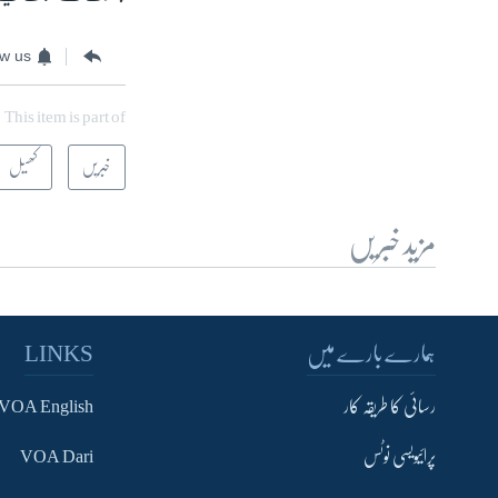
ow us
This item is part of
خبریں
کھیل
مزید خبریں
ہمارے بارے میں
LINKS
رسائی کا طریقہ کار
VOA English
پرائیویسی نوٹس
VOA Dari