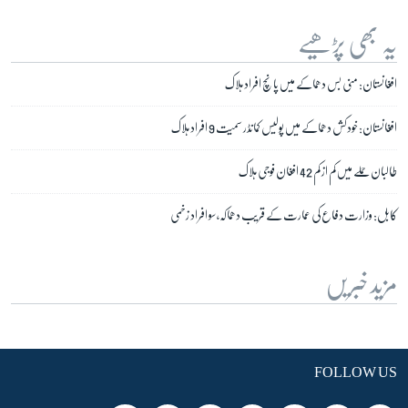
یہ بھی پڑھیے
افغانستان: منی بس دھماکے میں پانچ افراد ہلاک
افغانستان: خودکش دھماکے میں پولیس کمانڈر سمیت 9 افراد ہلاک
طالبان حملے میں کم از کم 42 افغان فوجی ہلاک
کابل: وزارت دفاع کی عمارت کے قریب دھماکہ، سو افراد زخمی
مزید خبریں
FOLLOW US