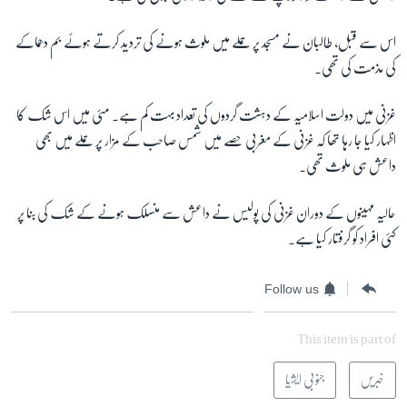
اس سے قبل، طالبان نے مسجد پر حملے میں ملوث ہونے کی تردید کرتے ہوئے بم دھماکے
زبان
کی مذمت کی تھی۔
غزنی میں دولت اسلامیہ کے دہشت گردوں کی تعداد بہت کم ہے۔ مئی میں اس شک کا
اظہار کیا جا رہا تھا کہ غزنی کے مغربی حصے میں شمس صاحب کے مزار پر حملے میں بھی
داعش ہی ملوث تھی۔
حالیہ مہینوں کے دوران غزنی کی پولیس نے داعش سے منسلک ہونے کے شک کی بنا پر
کئی افراد کو گرفتار کیا ہے۔
Follow us
This item is part of
خبریں
جنوبی ایشیا