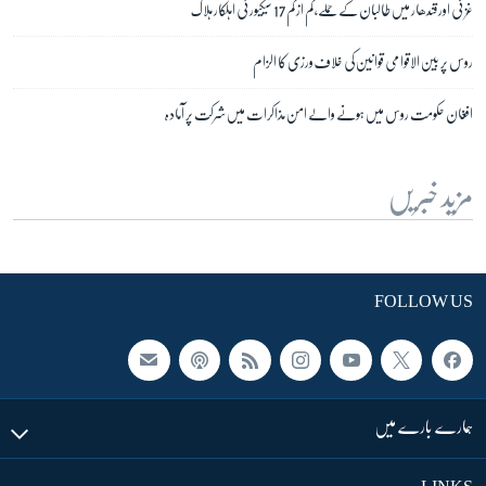
غزنی اور قندھار میں طالبان کے حملے، کم از کم 17 سیکیورٹی اہلکار ہلاک
روس پر بین الاقوامی قوانین کی خلاف ورزی کا الزام
افغان حکومت روس میں ہونے والے امن مذاکرات میں شرکت پر آمادہ
مزید خبریں
FOLLOW US
ہمارے بارے میں