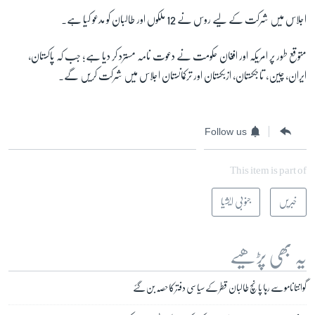
اجلاس میں شرکت کے لیے روس نے 12 ملکوں اور طالبان کو مدعو کیا ہے۔
زبان
متوقع طور پر امریکہ اور افغان حکومت نے دعوت نامہ مسترد کر دیا ہے؛ جب کہ پاکستان،
ایران، چین، تاجکستان، ازبکستان اور ترکمانستان اجلاس میں شرکت کریں گے۔
Follow us
This item is part of
خبریں
جنوبی ایشیا
یہ بھی پڑھیے
گوانتانامو سے رہا پانچ طالبان قطر کے سیاسی دفتر کا حصہ بن گئے