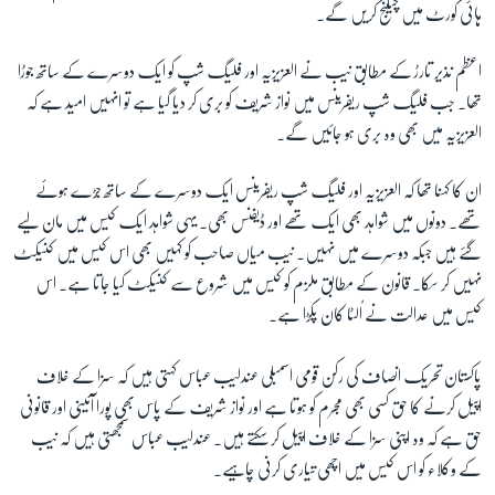
ہائی کورٹ میں چیلنج کریں گے۔
زبان
اعظم نذیر تارڑ کے مطابق نیب نے العزیزیہ اور فلیگ شپ کو ایک دوسرے کے ساتھ جوڑا
تھا۔ جب فلیگ شپ ریفرینس میں نواز شریف کو بری کر دیا گیا ہے تو انہیں امید ہے کہ
العزیزیہ میں بھی وہ بری ہو جائیں گے۔
ان کا کہنا تھا کہ ا
لعزیزیہ اور فلیگ شپ ریفرینس ایک دوسرے کے ساتھ جُڑے ہوئے
تھے۔ دونوں میں شواہد بھی ایک تھے اور ڈیفنس بھی۔ یہی شواہد ایک کیس میں مان لیے
گئے ہیں جبکہ دوسرے میں نہیں۔ نیب میاں صاحب کو کہیں بھی اس کیس میں کنیکٹ
نہیں کر سکا۔ قانون کے مطابق ملزم کو کیس میں شروع سے کنیکٹ کیا جاتا ہے۔ اس
کیس میں عدالت نے اُلٹا کان پکڑا ہے۔
پاکستان تحریک انصاف کی رکن قومی اسمبلی عندلیب عباس کہتی ہیں کہ سزا کے خلاف
اپیل کرنے کا حق کسی بھی مجرم کو ہوتا ہے اور نواز شریف کے پاس بھی پورا آئینی اور قانونی
حق ہے کہ وہ اپنی سزا کے خلاف اپیل کر سکتے ہیں۔ عندلیب عباس سمجھتی ہیں کہ نیب
کے وکلاء کو اس کیس میں اچھی تیاری کرنی چاہیے۔