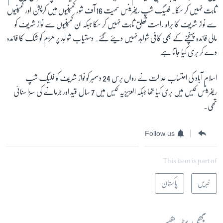
ثابت نہیں کر سکا۔ فلیگ شپ ریفرینس سمیت 16 آف شور کمپنیوں میں کرپشن اور کمپنیوں
سے نواز شریف کا براہ راست تعلق ثابت نہیں کر سکا جبکہ ان کمپنیوں سے نواز شریف کو
مالی فائدہ پہنچنے کے بھی کافی شواہد نہیں دیئے گئے۔ دستیاب شواہد پر ملزم کو شک کا فائدہ
دے کر بری کیا جاتا ہے
اسلام آباد کی احتساب عدالت نے رواں برس 24 دسمبر کو نواز شریف کو فلیگ شپ
ریفرینس کیس میں بری کیا تھا جبکہ العزیزیہ کیس میں 7 سال قید اور جرمانے کی سزا سنائی
تھی۔
Follow us
This item is part of
خبریں
پاکستان
یہ بھی پڑھیے