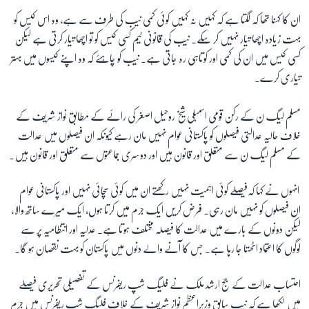
ان کا کہنا تھا کہ لگتا
ہے کہ کہیں نہ کہیں کوئی کمی نیب کی طرف سے ہے، وہ اس کیس کو
بہت زیادہ اچھا تیار نہیں کر سکے۔ نیب کی قانونی ٹیم کسی کیس کو تو اچھا تیار کرتی ہے لیکن
کسی کیس میں ان کی کمی اور کوتاہی رہ جاتی ہے۔ نیب کو چاہئے کہ وہ اپنے کیسوں میں بہتر
تیاری کرے۔
مسلم لیگ ن کے رکن قومی اسمبلی شیخ روحیل اصغر کی رائے کے مطابق نواز شریف کے
خلاف حالیہ عدالتی فیصلوں کو پاکستانی عوام نہیں مان رہے کیونکہ ان فیصلوں میں عدالت
کے مسلم لیگ ن سے متعلق اور قانون ہیں اور دوسری جماعتوں سے متعلق اور قانون ہیں۔
انہوں نے کہا کہ
فیصلے کوئی اہمیت نہیں رکھتے ان میں کوئی سچائی نہیں اور پاکستانی عوام
ان فیصلوں کو نہیں مان رہی۔ فرض کریں ایک جرم میں کرتا ہوں، ایک میرے ساتھ والا،
لیکن دونوں کے بارے میں عدالت کا فیصلہ مختلف ہوتا ہے۔ عدلیہ اور انتظامیہ پر سے
لوگوں کا اعتماد اٹھتا جا رہا ہے۔ جس کا آنے والے دنوں میں پاکستان کو بہت نقصان ہو گا۔
احتساب عدالت کے جج ارشد ملک نے فلیگ شپ ریفرنس کے تفصیلی تحریری فیصلے
میں لکھا ہے کہ نیب سابق وزیراعظم نواز شریف کے خلاف فلیگ شپ ریفرنس میں جرم