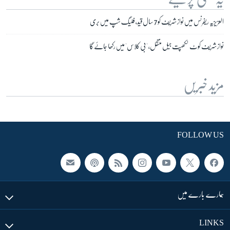
العزیزیہ ریفرنس میں نواز شریف کو 7 سال قید، فلیگ شپ میں بری
نواز شریف کوٹ لکھپت جیل منتقل، 'بی کلاس' میں رکھا جائے گا
مزید خبریں
FOLLOW US
ہمارے بارے میں
LINKS