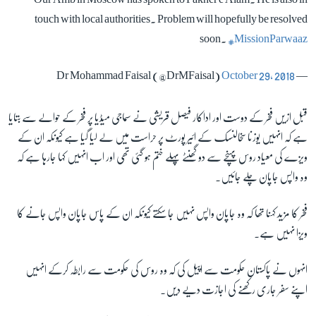
touch with local authorities. Problem will hopefully be resolved
soon.
#MissionParwaaz
زبان
October 29, 2018
— Dr Mohammad Faisal (@DrMFaisal)
قبل ازیں فخر کے دوست اور اداکار فیصل قریشی نے سماجی میڈیا پر فخر کے حوالے سے بتایا
ہے کہ انہیں یوزنا سخالنسک کے ائیر پورٹ پر حراست میں لے لیا گیا ہے کیونکہ ان کے
ویزے کی معیاد روس پہنچے سے دو گھنٹے پہلے ختم ہو گئی تھی اور اب انہیں کہا جارہا ہے کہ
وہ واپس جاپان چلے جائیں۔
فخر کا مزید کہنا تھا کہ وہ جاپان واپس نہیں جا سکتے کیونکہ ان کے پاس جاپان واپس جانے کا
ویزا نہیں ہے۔
انہوں نے پاکستان حکومت سے اپیل کی کہ وہ روس کی حکومت سے رابطہ کرکے انہیں
اپنے سفر جاری رکھنے کی اجازت دیے دیں۔