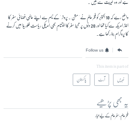
ہے اور وہ خیریت سے ہیں ۔
واضح رہے کہ 10 اکتوبر کو فخر عالم نے ' مشن ۔ پرواز ' کےنام سے اپنے عالمی فضائی سفر کا
اغاز امریکہ سےکیا تھا اور 28 دنوں پر محیط سفر کا اختتام بھی امریکی ریاست فلوریڈا میں کرنے
کا پروگرام بنا رکھا ہے۔
Follow us
This item is part of
خبریں
آرٹ
پاکستان
یہ بھی پڑھیے
فخرِ عالم، سفرِ عالم کے لیے تیار