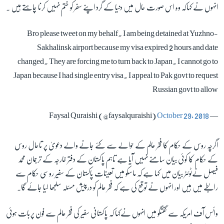
انہوں نے کہاکہ وہ اس صورت حال میں دنیا کے گرد اپنے سفر کو ختم نہیں کرنا چاہتے ہیں ۔
Bro please tweet on my behalf. I am being detained at Yuzhno-
Sakhalinsk airport because my visa expired 2 hours and date
changed. They are forcing me to turn back to Japan. I cannot go to
Japan because I had single entry visa. I appeal to Pak govt to request
Russian govt to allow
October 29, 2018
— Faysal Quraishi (@faysalquraishi)
اگرچہ روس کے حکام کا فخر عالم کے حوالے سے کئے جانے والے دعویٰ پر تاحال روس
کے حکام کا کوئی بیان سامنے نہیں آیا ہے تاہم پاکستان کے دفتر خارجہ کے ترجمان محمد
فیصل نےٹوئٹر بیان میں کہا ہے کہ ماسکو میں تعینات پاکستان کے سفیر روسی حکام سے
رابطے میں ہیں اور انہوں نے توقع کی ہے کہ فخر عالم کو درپیش مسئلہ سلجھا لیا جائے گا۔
وائس آف امریکہ سے گفتگو میں انہوں نےکہا کہ پاکستانی سفیر کی فخر عالم سے فون پربات ہوئی