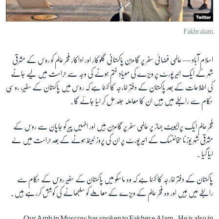
آرٹ
آزادیٔ صحافت
سائنس و ٹیکنالوجی
اسلام آباد —
عالمی فضائی سفر پر گامزن پاکستانی گلوکار اور اداکار فخر عالم کو روس کے مشرقی
صحت
شہر کے ایک ائیر پورٹ پر ویزے کی معیاد ختم ہونے کی وجہ سے حراست میں لیے جانے
دلچسپ و عجیب
کی اطلاعات کے بعد پاکستان کے دفتر خارجہ کا کہنا ہے کہ روس میں پاکستان کے سفیر، روسی
ویڈیوز
حکام سے رابطے میں ہیں ان کا معاملہ جلد حل کر لیا جائے گا۔
آڈیو
فخر عالم ایک پرائیویٹ جہاز پر عالمی سفر پر گامزن ہیں اور انہیں پیر کو جاپان سے روس کے
اسپیشل کوریج
مشرقی شہر یوزنا سخالنسک کے ائیر پورٹ پر ان کی پروز لینڈ ہونے کے بعد حراست میں لے
اداریہ
لیا گیا ۔
Learning English
پاکستان کے دفتر خارجہ کا کہنا ہے کہ وہ ماسکو میں پاکستان کے سفیر روس کے حکام سے
رابطے میں ہیں اور وہ فخر عالم کے ویزے کے معاملے کو سلجھانے کی کوشش کررہے ہیں۔
FOLLOW US
Our Amb in Moscow has spoken to Fakher e Alam. He is also in