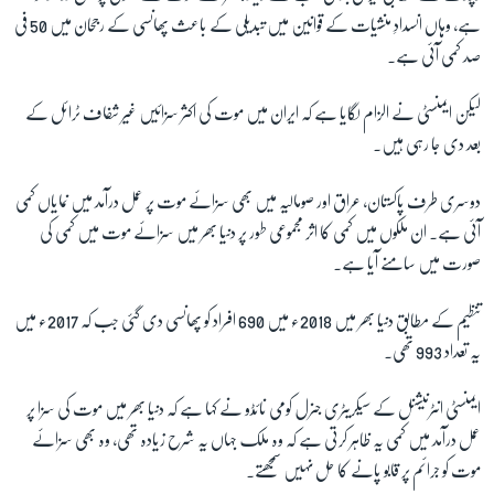
ہے، وہاں انسدادِ منشیات کے قوانین میں تبدیلی کے باعث پھانسی کے رجحان میں 50 فی
صد کمی آئی ہے۔
زبان
لیکن ایمنسٹی نے الزام لگایا ہے کہ ایران میں موت کی اکثر سزائیں غیر شفاف ٹرائل کے
بعد دی جا رہی ہیں۔
دوسری طرف پاکستان، عراق اور صومالیہ میں بھی سزائے موت پر عمل درآمد میں نمایاں کمی
آئی ہے۔ ان ملکوں میں کمی کا اثر مجموعی طور پر دنیا بھر میں سزائے موت میں کمی کی
صورت میں سامنے آیا ہے۔
تنظیم کے مطابق دنیا بھر میں 2018ء میں 690 افراد کو پھانسی دی گئی جب کہ 2017ء میں
یہ تعداد 993 تھی۔
ایمنسٹی انٹرنیشنل کے سیکریٹری جنرل کومی نائڈو نے کہا ہے کہ دنیا بھر میں موت کی سزا پر
عمل درآمد میں کمی یہ ظاہر کرتی ہے کہ وہ ملک جہاں یہ شرح زیادہ تھی، وہ بھی سزائے
موت کو جرائم پر قابو پانے کا حل نہیں سمجھتے۔