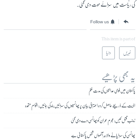
کی ریاست میں سزائے موت دی گئی۔
Follow us
This item is part of
خبریں
دنیا
یہ بھی پڑھیے
پاکستان میں فوجی عدالتوں کی مدت ختم
اذیت کے ذریعے حاصل کردہ اعترافی بیان پر پھانسیوں کی سزائیں بند کی جائیں: اقوام متحدہ
زینب قتل کیس: مجرم عمران کو پھانسی دے دی گئی
پھانسی کی سزا پانے والا ہر آٹھواں شخص پاکستانی ہے