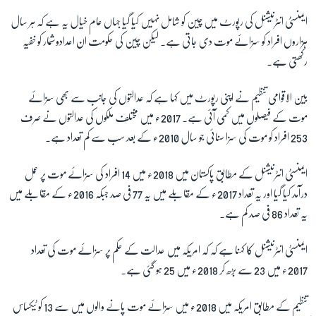
ایمنسٹی انٹرنیشنل کی رپورٹ میں چین کو شامل نہیں کیا گیا جہاں عام خیال یہ ہے کہ ہر سال
ہزاروں افراد کو سزائے موت دی جاتی ہے۔ لیکن چین کی حکومت ان اعدادوشمار کو خفیہ
رکھتی ہے۔
بین الاقوامی تنظیم نے اپنی رپورٹ میں کہا ہے کہ عدالتوں کی جانب سے بھی سزائے
موت کے فیصلوں میں کمی آئی ہے۔ 2017ء میں مختلف ملکوں کی عدالتوں نے صرف
253 افراد کو موت کی سزا سنائی جو سال 2010ء کے بعد سب سے کم تعداد ہے۔
ایمنسٹی انٹرنیشنل کے مطابق پاکستان میں 2018ء میں 14 افراد کی سزائے موت پر عمل
درآمد کیا گیا اور یہ تعداد 2017ء کے مقابلے میں یہ 77 فی صد جبکہ 2016ء کے مقابلے میں
یہ تعداد 86 فی صد کم ہے۔
ایمنسٹی انٹرنیشنل کا کہنا ہے کہ کہ امریکہ میں عدالت کے حکم پر سزائے موت کی تعداد
2017ء میں 23 سے بڑھ کر 2018ء میں 25 ہو گئی ہے۔
تنظیم کے مطابق امریکہ میں 2018ء میں سزائے موت پانے والوں میں سے 13 کو ٹیکساس