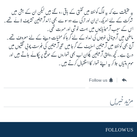
یہ حقیقت ہے کہ یہ لوگ کولکتہ میں گنتی کے باقی رہ گئے ہیں لیکن ان کے جشن میں
شرکت کے لئے امریکہ، ایران اور ترکی سے دو سو سے بھی زائد آرمینین تشریف لائے تھے۔
اس کے سبب آرمینیائیوں میں بہت خوشی اور مسرت تھی۔
ماضی میں آرمینائی غریبوں کی امداد کے لئے گرجا کو عطیات دینے کے لئے معروف تھے۔
آج بھی کولکتہ میں آرمینین اسٹریٹ کے گرجا میں مخیر آرمینین کی فہرست چوبی تختیوں میں
درج ہے۔ کچھ روایتی آرمینین پکوان اب بھی تہواروں کے موقع پر پکائے جاتے ہیں اور
موم بتیاں جلا کر یہ اپنے تہوار کا استقبال کرتے ہیں۔
Follow us
مزید خبریں
FOLLOW US