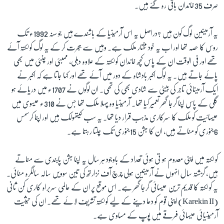
صرف 35خاندان باقی رہ گئے ہیں۔
زبان
یہ آرمینین لوگ کون ہیں ؟دراصل یہ اس آرمینیا کے باشندے ہیں جو سنہ 1992ء تک
روس کا حصہ تھا اور اب یہ خود مختار ملک ہے۔ وہیں سے ہجرت کر کے یہ لوگ کولکتہ آئے
تھے اور فی الوقت ان کے پاس کچھ خاندان کولکتہ کے علاوہ دہلی، ممبئی اور چنئی میں بھی
پائے جاتے ہیں۔ یہ لوگ اکبر بادشاہ کے دور میں آئے تھے اور کہا جاتا ہے کہ اکبر نے
ایک آرمینائی تاجر کی بیٹی سے شادی بھی کی تھی۔ ان لوگوں نے 1707ء میں دریائے ہو
گلی کے پاس اپنا گرجا گھر تعمیر کیا تھا۔ آرمینیا وہ پہلا ملک تھا جس نے 310ء عیسوی میں
عیسائیت کو ملک کا سرکاری مذہب قرار دیا تھا۔ یہ سب کیتھولک ہیں اور اپنا کرسمس
6جنوری کو مناتے ہیں، ان کا جشن 15جنوری تک چلتا رہتا ہے۔
کولکتہ میں اپنی معدوم ہو تی ہوئی تعداد کے باوجود ہر سال یہ اپنا جشن پابندی سے مناتے
ہیں، گزشتہ سال انہوں نے آرمینین ہولی چرچ آف نزارتھ کی تین سوویں سالہ سالگرہ منائی۔
یہ کولکتہ کا قدیم ترین عیسائی گرجا گھر ہے۔ اس موقع پر ان کے عالمی سربراہ کاری کن ثانی
(Karekin II) اپنی قوم کو دعا دینے کے لیے کولکتہ تشریف لائے تھے۔ ان کی حیثیت
آرمینیائی عیسائی فرقے میں پوپ کے مساوی ہے۔