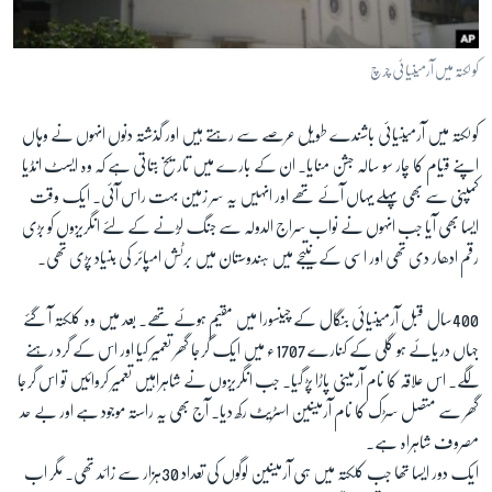
آرٹ
آزادیٔ صحافت
کولکتہ میں آرمینیائی چرچ
سائنس و ٹیکنالوجی
کولکتہ میں آرمینیائی باشندے طویل عرصے سے رہتے ہیں اور گذشتہ دنوں انہوں نے وہاں
صحت
اپنے قیام کا چار سو سالہ جشن منایا۔ ان کے بارے میں تاریخ بتاتی ہے کہ وہ ایسٹ انڈیا
دلچسپ و عجیب
کمپنی سے بھی پہلے یہاں آئے تھے اور انہیں یہ سر زمین بہت راس آئی۔ ایک وقت
ویڈیوز
ایسا بھی آیا جب انہوں نے نواب سراج الدولہ سے جنگ لڑنے کے لئے انگریزوں کو بڑی
آڈیو
رقم ادھار دی تھی اور اسی کے نتیجے میں ہندوستان میں برٹش امپائر کی بنیاد پڑی تھی۔
اسپیشل کوریج
400سال قبل آرمینیائی بنگال کے چینسورا میں مقیم ہوئے تھے۔ بعد میں وہ کلکتہ آ گئے
اداریہ
جہاں دریائے ہو گلی کے کنارے 1707ء میں ایک گرجا گھر تعمیر کیا اور اس کے گرد رہنے
لگے۔ اس علاقہ کا نام آرمینی پاڑا پڑ گیا۔ جب انگریزوں نے شاہراہیں تعمیر کروائیں تو اس گرجا
Learning English
گھر سے متصل سڑک کا نام آرمینین اسٹریٹ رکھ دیا۔ آج بھی یہ راستہ موجود ہے اور بے حد
مصروف شاہراہ ہے۔
FOLLOW US
ایک دور ایسا تھا جب کلکتہ میں ہی آرمینین لوگوں کی تعداد 30ہزار سے زائد تھی۔ مگر اب