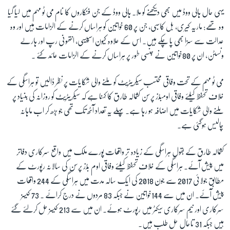
یہی حال ہالی ووڈ میں بھی دیکھنے کو ملا۔ ہالی ووڈ کے جن فنکاروں کا نام می ٹو مہم میں لیا گیا
وہ تھے: ماریہ کیری، بل کاسبی، جن پر 60 خواتین کو ہراساں کرنے کے الزامات ہیں اور وہ
عدالت سے سزا بھی پا چکے ہیں۔ اس کے علاوہ کیون اسپیسی، انتھونی رپ اور ہارلے
ونسٹن، ان پر 80خواتین نے جنسی طور پر ہراساں کرنے کے الزامات عائد کئے ۔
می ٹو مہم کے تحت وفاقی محتسب سیکریٹریٹ کو ملنے والی شکایات پر نظر ڈالیں تو ہراسگی کے
خلاف تحفظ کیلئے وفاقی اومبڈز پرسن کشمالہ طارق کا کہنا ہے کہ سیکریٹریٹ کو روزانہ کی بنیاد پر
ملنے والی شکایات میں اضافہ ہو رہا ہے۔ پہلے یہ تعداد آٹھ تک تھی جو بڑھ کر اب ماہانہ
چالیس ہوگئی ہے۔
کشمالہ طارق کے بقول ہراسگی کے زیادہ تر واقعات پورے ملک میں واقع سرکاری دفاتر
میں پیش آئے۔ ہراسگی کے خلاف تحفظ کیلئے وفاقی اوم بڈز پرسن کی سالانہ رپورٹ کے
مطابق جولائی 2017 سے جون 2018 کی ایک سالہ مدت میں ہراسگی کے 244 واقعات
پیش آئے۔ ان میں سے 144خواتین نے جبکہ 83 مردوں نے درج کرائے ۔ 73 کیسز
سرکاری اور نیم سرکاری سیکٹر میں رپورٹ ہوئے۔ ان میں سے 213 کیسز حل کرلئے گئے
ہیں جبکہ 31 تاحال حل طلب ہیں۔