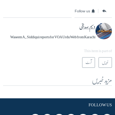
Follow us
وسیم صدیقی
Waseem A. Siddiqui reports for VOA Urdu Web from Karachi
This item is part of
خبریں
آرٹ
مزید خبریں
FOLLOW US