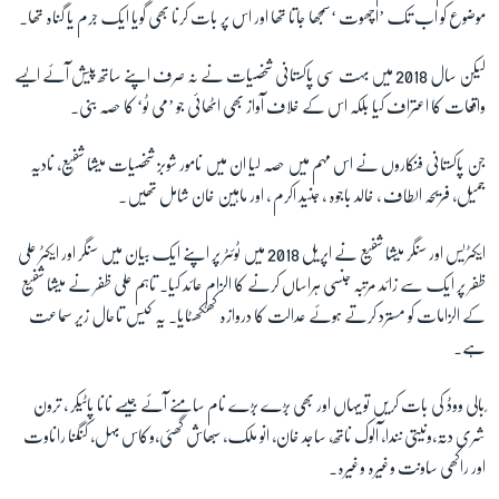
موضوع کو اب تک ’اچھوت ‘سمجھا جاتا تھا اور اس پر بات کرنا بھی گویا ایک جرم یا گناہ تھا۔
زبان
لیکن سال 2018 میں بہت سی پاکستانی شخصیات نے نہ صرف اپنے ساتھ پیش آئے ایسے
واقعات کا اعتراف کیا بلکہ اس کے خلاف آواز بھی اٹھائی جو ’می ٹو‘ کا حصہ بنی۔
جن پاکستانی فنکاروں نے اس مہم میں حصہ لیا ان میں نامور شوبز شخصیات میشا شفیع، نادیہ
جمیل، فریحہ الطاف ، خالد باجوہ ، جنید اکرم ، اور ماہین خان شامل تھیں۔
ایکٹریس اور سنگر میشا شفیع نے اپریل 2018 میں ٹوئٹر پر اپنے ایک بیان میں سنگر اور ایکٹر علی
ظفر پر ایک سے زائد مرتبہ جنسی ہراساں کرنے کا الزام عائد کیا۔ تاہم علی ظفر نے میشا شفیع
کے الزامات کو مسترد کرتے ہوئے عدالت کا دروازہ کھٹکھٹایا۔ یہ کیس تاحال زیر سماعت
ہے۔
ًبالی ووڈ کی بات کریں تو یہاں اور بھی بڑے بڑے نام سامنے آئے جیسے نانا پاٹیکر ، ترون
شری دتہ،ونیتی نندا، آلوک ناتھ، ساجد خان، انو ملک، سبھاش گھئی،وکاس بہل، کنگنا راناوت
اور راکھی ساونت وغیرہ وغیرہ۔