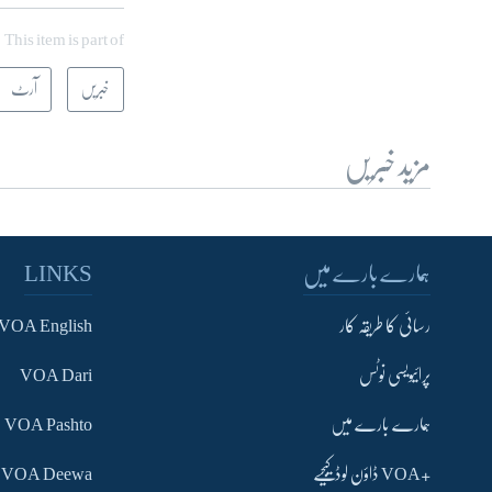
This item is part of
خبریں
آرٹ
مزید خبریں
ہمارے بارے میں
LINKS
رسائی کا طریقہ کار
VOA English
پرائیویسی نوٹس
VOA Dari
ہمارے بارے میں
VOA Pashto
+VOA ڈاؤن لوڈ کیجیے
VOA Deewa