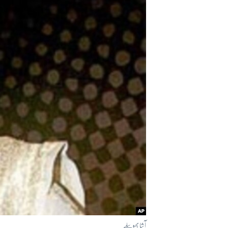
آرٹ
آزادیٔ صحافت
سائنس و ٹیکنالوجی
صحت
دلچسپ و عجیب
ویڈیوز
آڈیو
اسپیشل کوریج
اداریہ
آشا بھوسلے