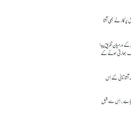
 پرکار نے بھی آشا
کے درمیان تفریق پیدا
 ایک بھارتی ہونے کے
 آشا تائی کے اِس
 دیا ہے۔ اِس سے قبل