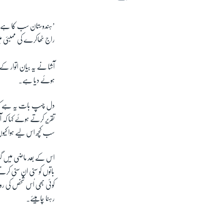
’ہندوستان سب کا ہے،’ ب
راج ٹھاکرے کی ممبئی 
ہوئے دیا ہے۔
دل چسپ بات یہ ہے کہ 
تقریر کرتے ہوئے کہا کہ
سب کچھ اس لیے ہوا کیوں
اس کے بعد ماضی میں گریم
باتوں کو سنی ان سنی کرت
کوئی بھی اُس شخص کی رو
رہنا چاہیئے۔