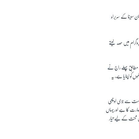
ان سینا کے سربراہ
شن کے لیے منعقد ایک پروگرام میں حصہ لیتے
 مطابق پہلے راج نے
 کو اپنایا ہے، یہ
 سیاست سے جڑی اوچھی
 بھارت کا ہے اور یہاں
ی محنت کے لیے تیار