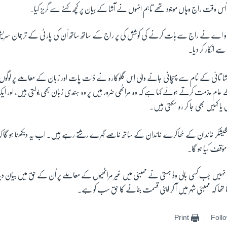
ُس وقت راج وہاں موجود تھے تاہم انہوں نے آشا کے بیان پر کچھ کہنے سے گریز کیا۔
و اے نے راج سےبات کرنے کی کوشش کی پر راج کے ساتھ ساتھ اُن کی پارٹی کے ترجمان سریش
 انکار کر دیا۔
تائی کے نام سے پہچانی جانے والی اِس گلوکارہ نے ذات پات اور زبان کے معاملے پر لوگوں 
 عام مذمت کرتے ہوئے کہا ہے کہ وہ مراٹھی ضرور ہیں پر وہ ہندی زبان بھی بولتی ہیں، اور
یا کہیں بھی جا کر رہ سکتی ہیں۔
نگیشکر خاندان کے ٹھاکرے خاندان کے ساتھ خاصے گہرے رشتے رہے ہیں۔ اب یہ دیکھنا ہو گا کہ
مؤقف کیا ہو گا۔
ر نہیں جب کسی بالی وڈ ہستی نے ممبئی میں غیر مراٹھیوں کے معاملے پر اُن کے حق میں بیان
تھا کہ ممبئی شہر میں آ کر اپنی قسمت بنانے کا حق سب کو ہے۔
Print
Foll