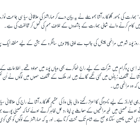
ھارت کی نامور گلوکارہ آشا بھوسلے نے یہ بیان دے کر مہاراشٹر کی علاقائی سیاسی جماعت نونرم
میں کام کرنے والے شمالی بھارت کے باشندوں کے خلاف مہم کی کھل کر مخالفت کی ہے۔
آشا نے یہ بیان اتوار کے روز پونہ شہر میں مراٹھی چینل کی جانب سے اپنی 75 ویں سالگرہ کے ج
اِسی پروگرام میں شرکت کے لیے راج ٹھاکرے بھی وہاں پونہ میں موجود تھے۔ اطلاعات کے
 آشا نے مختلف زبانوں میں کئی نغمے گائے ہیں اور ملک کے مختلف حصوں میں لوگوں نے اُن نغموں
 کہ وہ مراٹھی ہیں۔
ی ایوارڈز کے لیے نامزدگی کا اعزاز رکھنے والی بالی وڈ کی عظیم گلوکارہ آشا نے راج کی علاقائی
ے ہوئے ممبئی میں غیر مراٹھیوں کے معاملے پر اپنا ردِ عمل ظاہر کرتے ہوئے کہا کہ ممبئی پورے
زی نہیں چھین سکتا جو صبح سے شام تک محنت کرتا ہے۔ اور یہ کہ مہاراشٹر کے لوگوں کو بھی کڑ