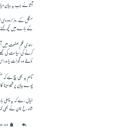
آشا نے جب یہ بیان دیا ا
منگل کے روز اردو وی ا
کے بارے میں کچھ کہنے سے
ہندی فلم صنعت میں آشا 
کرنے کی سیاست کی کھلے
ناطے وہ گجرات یا مدراس 
تاہم یہ بھی سچ ہے کہ م
پورے بیان پر شیوسینا کا 
خیال رہے کہ یہ پہلی با
شاہ رخ خان نے بھی کہا 
ow us