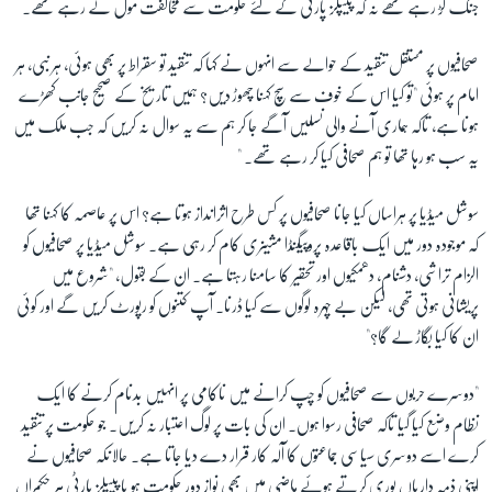
جنگ لڑ رہے تھے نہ کہ پیپلز پارٹی کے لئے حکومت سے مخالفت مول لے رہے تھے۔
صحافیوں پر مستقل تنقید کے حوالے سے انہوں نے کہا کہ تنقید تو سقراط پر بھی ہوئی، ہر نبی، ہر
امام پر ہوئی "تو کیا اس کے خوف سے سچ کہنا چھوڑ دیں؟ ہمیں تاریخ کے صحیح جانب کھڑے
ہونا ہے، تاکہ ہماری آنے والی نسلیں آگے جا کر ہم سے یہ سوال نہ کریں کہ جب ملک میں
یہ سب ہو رہا تھا تو ہم صحافی کیا کر رہے تھے۔ "
سوشل میڈیا پر ہراساں کیا جانا صحافیوں پر کس طرح اثرانداز ہوتا ہے؟ اس پر عاصمہ کا کہنا تھا
کہ موجودہ دور میں ایک باقاعدہ پروپیگنڈا مشینری کام کر رہی ہے۔ سوشل میڈیا پر صحافیوں کو
الزام تراشی، دشنام، دھمکیوں اور تحقیر کا سامنا رہتا ہے۔ ان کے بقول، "شروع میں
پریشانی ہوتی تھی، لیکن بے چہرہ لوگوں سے کیا ڈرنا۔ آپ کتنوں کو رپورٹ کریں گے اور کوئی
ان کا کیا بگاڑ لے گا؟"
"دوسرے حربوں سے صحافیوں کو چپ کرانے میں ناکامی پر انہیں بدنام کرنے کا ایک
نظام وضع کیا گیا تاکہ صحافی رسوا ہوں۔ ان کی بات پر لوگ اعتبار نہ کریں۔ جو حکومت پر تنقید
کرے اسے دوسری سیاسی جماعتوں کا آلہ کار قرار دے دیا جاتا ہے۔ حالانکہ صحافیوں نے
اپنی ذمہ داریاں پوری کرتے ہوئے ماضی میں بھی نواز دور حکومت ہو یا پیپلز پارٹی ہر حکمراں