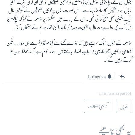
بقول ان کے، پاکستانی سوشل میڈیا دیکھیں تو خواتین صحافیوں کو بھی آن لائن نفرت انگیز
زبان اور دھمکیوں کا سامنا رہتا ہے۔ اس صورت حال پر خواتین صحافیوں نے گزشتہ سال
ایک پٹیشن بھی جمع کرائی تھی۔ اس کے بارے میں استفسار پر عاصمہ نے کہا کہ "پاکستان
میں کب کچھ ہوا ہے؟ بہرحال، شکایت درج کرانا ہمارا حق تھا، وہ ہم نےاستعمال کیا"۔
عاصمہ کے بقول، "لوگ سوچتے ہیں کہ ہمارے کہنے سے کیا ہو گا؟ تو رہنے ہی دو۔۔۔لیکن
کہنا ہی تو نہیں چھوڑنا، یہی تو ارباب اقتدار چاہتے ہیں۔ ہمارا کام ہے آواز اٹھانا اور یہ ہم
کرتے رہیں گے"۔
Follow us
This item is part of
خبریں
آزادیِٔ صحافت
یہ بھی پڑھیے