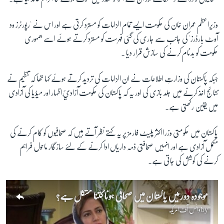
وزیراعظم عمران خان کی حکومت ایسے تمام الزامات کو مسترد کرتی ہے اور اس نے 'رپورٹرز ود
زبان
آوٹ بارڈرز' کی جانب سے جاری کی گئی فہرست کو مسترد کرتے ہوئے اسے جمہوری
حکومت کو بدنام کرنے کی سازش قرار دیا ۔
جبکہ پاکستان کی وزارتِ اطلاعات نے ان الزامات کی تردید کرتے ہوئے کہا تھا کہ تنظیم نے
نتائج اخذ کرنے میں جلد بازی کی اور یہ کہ پاکستان کی حکومت آزادئِ اظہار اور میڈیا کی آزادی
میں یقین رکھتی ہے۔
پاکستان میں حکومتی وزرا اکثر پلیٹ فارمز پر یہ کہتے نظر آتے ہیں کہ صحافیوں کو کام کرنے کی
مکمل آزادی ہے اور انہیں صحافتی ذمہ داریاں ادا کرنے کے لئے سازگار ماحول فراہم
کرنے کی کوشش کی جاتی ہے۔
موجودہ دور میں پاکستان میں صحافی ہونا کتنا مشکل ہے؟
by
وائس آف امریکہ