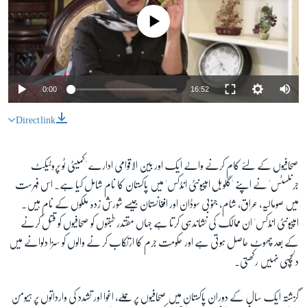
No media source currently available
0:00
16:52
Direct link
صحافیوں کے لئے کام کرنے والے ایک اور بین الاقوامی ادارے 'کمیٹی ٹو پروٹیکٹ
جرنلسٹس' نے اپنے 'گلوبل امپیونٹی انڈکس' میں پاکستان کا نام شامل کیا ہے۔ اس فہرست
میں صومالیہ، عراق، شام، جنوبی سوڈان اور افغانستان جیسے شورش زدہ ملکوں کے نام ہیں۔
امپیونٹی انڈکس' ان ممالک کی نشاندہی کرتا ہے جہاں مقتدر طبقوں کو صحافیوں کو قتل کرنے
کے بعد چھوٹ حاصل ہوتی ہے اور حکومت جرم کا ارتکاب کر نے والوں کو سزا دلوانے میں
دلچسپی نہیں رکھتی۔
گزشتہ ایک سال کے دوران پاکستان میں صحافیوں پر حملے، اغوا اور تشدد کی وارداتوں پر ہیومن