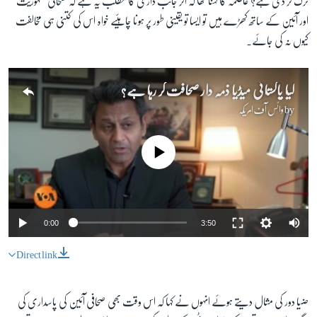
ترک کر دی ہے؟ عاصمہ کا کہنا تھا کہ اگر جانب داری کا مطلب یہ ہے کہ صحافی جمہوریت
اور آئین کے ساتھ کھڑے ہیں تو ایسا تو یقینی طور پر ہونا چاہئیے خواہ اس کی کتنی ہی مخالفت
کیوں نہ کی جائے۔
کیا پاکستانی میڈیا ذمہ دار صحافت کر رہا ہے؟
by
وائس آف امریکہ
No media source currently available
0:00
3:50
Direct link
ضیا دور کی مثال دیتے ہوئے انہوں نے کہا کہ اس وقت بھی صحافی آئین کی پاسداری کی