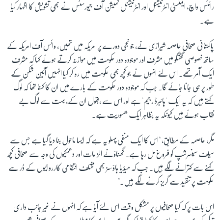
رائٹس واچ، ایمنسٹی انٹرنیشنل اور انٹرنیشنل کمیشن آف جیورسٹس نے بھی تشویش کا اظہار کیا
ہے۔
پاکستانی صحافی عاصمہ شیرازی نے، جو نجی دورے پر امریکہ میں تھیں، وائس آف امریکہ کے
ساتھ خصوصی گفتگو میں مشرف اور موجودہ دور حکومت میں موازنہ کرتے ہوئے کہا کہ مشرف
ایک آمر تھے۔ اس لئے انہوں نے جو کچھ بھی حکومت میں رہ کر کیا انہیں آئین شکن کے
طور پر ہی جانا جائے گا۔ جب کہ موجودہ دور حکومت کے بارے میں ان کا کہنا تھا کہ لوگ
کہتے ہیں کہ یہ ایک 'ہائبرڈ رجیم' ہے اور اس سے ،بقول ان کے، بہت سے لوگ بے
نقاب ہوئے ہیں کیونکہ یہ بظاہر ایک جمہوریت ہے۔
مگر، عاصمہ کے مطابق، "اس کا ایک منفی پہلو یہ ہے کہ ایسا ماحول بنا دیا گیا ہے جس سے
سیلف سینسرشپ کو فروغ مل رہا ہے۔ گھناؤنے الزامات اور دھمکیوں کی وجہ سے صحافی کچھ
کہنے سے کترانے لگے ہیں۔ جب کہ میڈیا ہاؤسز بھی مختلف انتقامی کارروائیوں کے ڈر سے
حکومت پر تنقید سے گریز کرنے لگے ہیں۔"
اس بات پر کہ کیا صحافیوں پر مشکل وقت اس لئے آیا ہے کہ انہوں نے غیر جانب داری