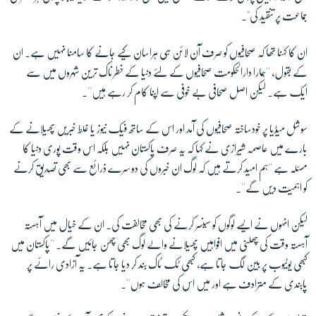
جماعت پر تنقید کی"۔
ان کا کہنا تھا کہ صحافیوں کو صرف آن لائن ہی ہراسان کیے جانے کا سامنا نہیں ہے۔ ان
کے بقول، ''ہمارا دارالحکومت صحافیوں کے لئے دنیا کے خطرناک ترین شہروں میں سے
ایک ہے۔ لیکن اصل صحافی بے خوفی سے اپنا کام کر رہے ہیں''۔
سوشل میڈیا پر خودساختہ صحافیوں کی آمد اور اس کے ساتھ فیک نیوز یا غلط خبریں پھیلانے کے
بارے میں عاصمہ شیرازی نے کہا کہ یہ صرف پاکستان نہیں بلکہ اس وقت پوری دنیا کا
مسئلہ ہے ''ہم امید کرتے ہیں کہ لوگ ان خبروں کی دوسرے ذرائع سے بھی تصدیق کرنے
کو اہمیت دیں گے''۔
لیکن انہوں نے ایسے لوگوں کو سینسر کرنے کی بھی مخالفت کی۔ ان کے خیال میں آہستہ
آہستہ وقت کی چھلنی میں افواہیں پھیلانے والے لوگ بھی چھن جائیں گے۔ ''پاکستان میں
کبھی یوٹیوب پر بین لگ جاتا ہے، کبھی ٹک ٹاک بند کر دیا جاتا ہے۔ یہ آزادی رائے پر
پابندی کے مترادف ہے اور میں اس کی مخالف ہوں''۔