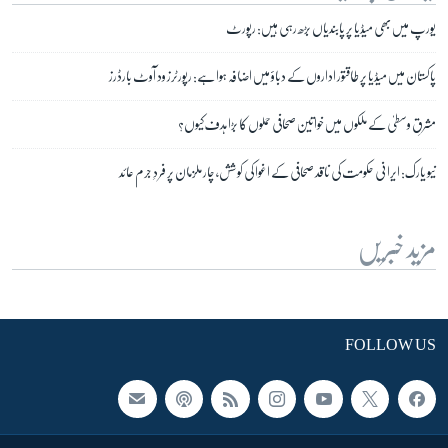
یورپ میں بھی میڈیا پر پابندیاں بڑھ رہی ہیں: رپورٹ
پاکستان میں میڈیا پر طاقتور اداروں کے دباؤ میں اضافہ ہوا ہے: رپورٹرز ود آوٹ بارڈرز
مشرقِ وسطیٰ کے ملکوں میں خواتین صحافی حملوں کا بڑا ہدف کیوں؟
نیو یارک: ایرانی حکومت کی ناقد صحافی کے اغوا کی کوشش، چار ملزمان پر فردِ جرم عائد
مزید خبریں
FOLLOW US