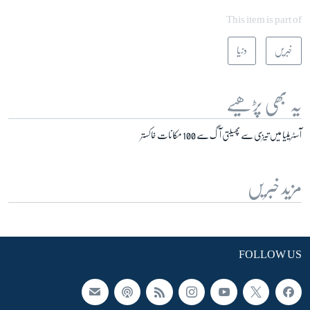
This item is part of
خبریں
دنیا
یہ بھی پڑھیے
آسٹریلیا میں تیزی سے پھیلتی آگ سے 100 مکانات خاکستر
مزید خبریں
FOLLOW US