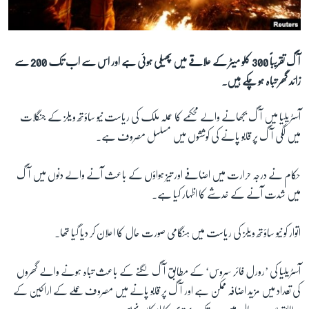
آرٹ
آزادیٔ صحافت
سائنس و ٹیکنالوجی
آگ تقریباً 300 کلو میٹر کے علاقے میں پھیلی ہوئی ہے اور اس سے اب تک 200 سے
زائد گھر تباہ ہو چکے ہیں۔
صحت
دلچسپ و عجیب
آسٹریلیا میں آگ بجھانے والے محکمے کا عملہ ملک کی ریاست نیو ساؤتھ ویلز کے جنگلات
ویڈیوز
میں لگی آگ پر قابو پانے کی کوششوں میں مسلسل مصروف ہے۔
آڈیو
حکام نے درجہ حرارت میں اضافے اور تیز ہواؤں کے باعث آنے والے دنوں میں آگ
اسپیشل کوریج
میں شدت آنے کے خدشے کا اظہار کیا ہے۔
اداریہ
اتوار کو نیو ساؤتھ ویلز کی ریاست میں ہنگامی صورت حال کا اعلان کر دیا گیا تھا۔
Learning English
آسٹریلیا کی ’رورل فائر سروس‘ کے مطابق آگ لگنے کے باعث تباہ ہونے والے گھروں
FOLLOW US
کی تعداد میں مزید اضافہ ممکن ہے اور آگ پر قابو پانے میں مصروف عملے کے اراکین کے