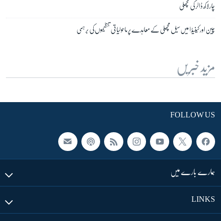
چارلاکھ ڈالر کی مچھلی
چین اور کینیڈا میں سیل مچھلی کے معاہدے پر ماحولیاتی تنظیموں کی برہمی
مزید خبریں
FOLLOW US
ہمارے بارے میں
LINKS