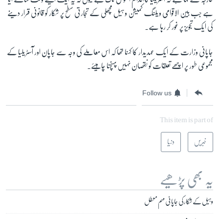
ہے جب بین الاقوامی ویلنگ کمیشن وہیل مچھلی کے تجارتی سطح پر شکار کو قانونی قرار دینے
کی ایک تجویز پر غور کر رہا ہے۔
زبان
جاپانی وزارت کے ایک عہدیدار کا کہنا تھا کہ اس معاملے کی وجہ سے جاپان اور آسٹریلیا کے
مجموعی طور پر اچھے تعلقات کو نقصان نہیں پہنچنا چاہیئے۔
Follow us
This item is part of
خبریں
دنیا
یہ بھی پڑھیے
وہیل کے شکار کی جاپانی مہم معطل