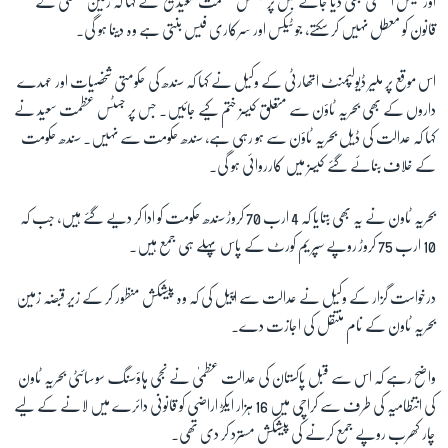
اور ٹیکس استثنیٰ بھی دیا جائے جس پر جسٹس عظمت سعید شیخ نے کہا کہ زمین منتقلی کے
قانون کو معطل نہیں کر سکتے، جو ٹیکس اور سرکاری فیس بنتی ہے وہ دینا ہو گی۔
اس موقع پر ملیر ڈیولپمنٹ اتھارٹی کے وکیل نے کہا کہ سندھ کی حکومتی شخصیات اور عہدے
داروں کے بھی بحریہ ٹاؤن سے متعلق کیسز ختم کیے جائیں۔ جس پر جسٹس عظمت سعید نے
کہا کہ عدالت کی ڈیل بحریہ ٹاؤن سے ہو رہی ہے، سندھ حکومت سے نہیں۔ سندھ حکومت
کے خلاف بنائے گئے کیسز میں کارروائی ہو گی۔
بحریہ ٹاون نے یہ بھی بتایا کہ 4 ارب 70 کروڑ سندھ حکومت کو ادا کر دیے گئے ہیں، جب کہ
10 ارب 75 کروڑ روپے سپریم کورٹ کے پاس پہلے ہی جمع ہیں۔
درخواست گزار کے وکیل نے عدالت سے اپیل کی کہ وہ پیشکش منظور کر کے زیر قبضہ زمین
بحریہ ٹاون کے نام منتقل کی اجازت دے۔
واضح رہے کہ اس سے قبل پاکستان کی عدالت عظمیٰ نے نجی ہاؤسنگ سوسائٹی بحریہ ٹاون
کی انتظامیہ کی طرف سے کراچی میں 16 ہزار ایکڑ اراضی کو قانونی دائرے میں لانے کے لیے
چار کھرب روپے جمع کرنے کی پیشکش مسترد کر دی تھی۔