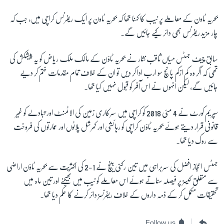
بحریہ ٹاون کے معاملے پر نیب کا کہنا تھا کہ بحریہ ٹاون پر ایک ریفرنس کراچی میں، جب کہ
چار مزید ریفرنس بھی دائر کیے جائیں گے۔
سابق چیف جسٹس میاں ثاقب نثار نے بحریہ ٹاؤن کے مالک ملک ریاض کو یہ پیشکش کی
تھی کہ اگر وہ کم ازکم پانچ سو ارب ادا کر دیں تو ان کے خلاف تمام مقدمات ختم کر دیے
جائیں گے، لیکن انہوں نے اس آفر کو قبول نہیں کیا تھا۔
سپریم کورٹ نے 4 مئی 2018 کو کراچی میں سرکاری زمین کی الاٹمنٹ اور تبادلے کو غیر
قانونی قرار دیتے ہوئے بحریہ ٹاؤن کراچی کو رہائشی اور کمرشل پلاٹوں اور عمارتوں کی فروخت
سے روک دیا تھا۔
جسٹس اعجاز افضل کی سربراہی میں تین رکنی بینچ نے 1-2 کی اکثریت سے بحریہ ٹاؤن اراضی
سے متعلق کیسز پر فیصلہ سناتے ہوئے اس معاملے کو نیب میں بھیجنے اور تین ماہ میں
تحقیقات مکمل کر کے ذمہ داروں کے خلاف ریفرنسز دائر کرنے کا حکم دیا تھا۔
Follow us