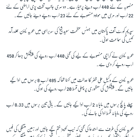
منصوبہ کے لئے 440 ارب دینے پر تیار ہے۔ دوسری جانب تخت پڑی اراضی کے لئے
22 ارب اور مری میں موجود منصوبے کے لئے 23 ارب روپے دیئے جائیں گے۔
زبان
سپریم کورٹ آف پاکستان میں جسٹس عظمت سعید شیخ کی سربراہی میں بحریہ ٹاؤن عملدرآمد
کیس کی سماعت ہوئی۔
بحریہ ٹاؤن نے کراچی منصوبے کے لیے کی گئی 440 ارب روپے کی پیشکش بڑھا کر 450
ارب روپے کر دی ہے۔
بحریہ ٹاون کے وکیل علی ظفر کا عدالت میں کہنا تھا کہ 485 ارب 8 برسوں میں ادا کیے
جائیں گے۔ پیشکش کی منظوری پر پہلی قسط 20 ارب روپے کی ہو گی۔
پہلے پانچ برسوں میں ماہانہ 2 ارب ادا کیے جائیں گے۔ باقی تین برسوں میں 8.33 ارب
روپے کی ماہانہ قسط ادا کی جائے گی۔
بحریہ ٹاؤن کی طرف سے استدعا کی گئی کہ نیب کیسز ختم کیے جائیں اور زمین منتقلی کی فیس