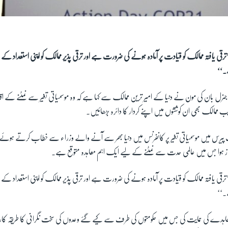
ترقی یافتہ ممالک کو قیادت پر آمادہ ہونے کی ضرورت ہے اور ترقی پذیر ممالک کو اپنی استعداد کے 
۔‘‘
جنرل بان کی مون نے دنیا کے امیر ترین ممالک سے کہا ہے کہ وہ موسمیاتی تغیر سے نمٹنے کے اق
ممالک بھی ان کوششوں میں اپنے کردار کا دائرہ بڑھائیں۔
یرس میں موسمیاتی تغیر پر کانفرنس میں دنیا بھر سے آنے والے وزراء سے خطاب کرتے ہوئے کہ
 ہوا جس میں عالمی حدت سے نمٹنے کے لیے ایک اہم معاہدہ متوقع ہے۔
ترقی یافتہ ممالک کو قیادت پر آمادہ ہونے کی ضرورت ہے اور ترقی پذیر ممالک کو اپنی استعداد کے 
۔‘‘
دے کی حمایت کی جس میں حکومتوں کی طرف سے کیے گئے وعدوں کی سخت نگرانی کا طریقہ کار او