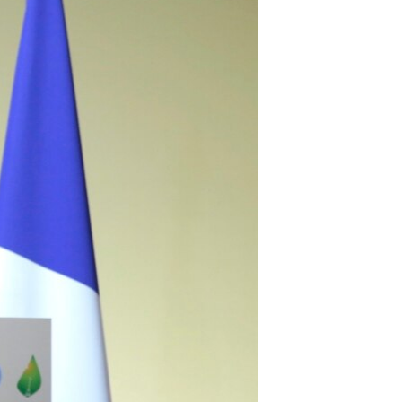
آرٹ
آزادیٔ صحافت
سائنس و ٹیکنالوجی
صحت
دلچسپ و عجیب
ویڈیوز
آڈیو
اسپیشل کوریج
اداریہ