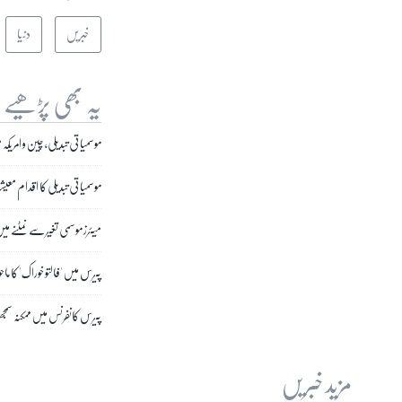
خبریں
دنیا
یہ بھی پڑھیے
موسمیاتی تبدیلی، چین و امریکہ 
موسمیاتی تبدیلی کا اقدام معی
میئرز موسمی تغیر سے نمٹنے میں 
پیرس میں 'فالتو خوراک' کا م
پیرس کانفرنس میں ممکنہ س
مزید خبریں