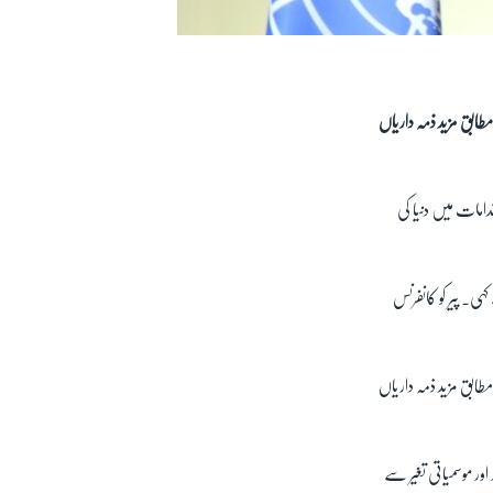
مطابق مزید ذمہ داریاں
دامات میں دنیا کی
ی۔ پیر کو کانفرنس
مطابق مزید ذمہ داریاں
ر موسمیاتی تغیر سے