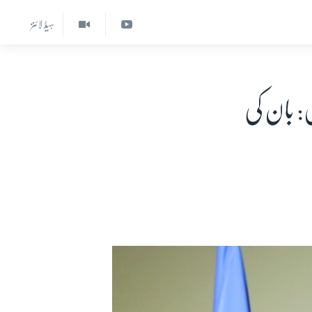
ہیڈ لائنز
: بان کی