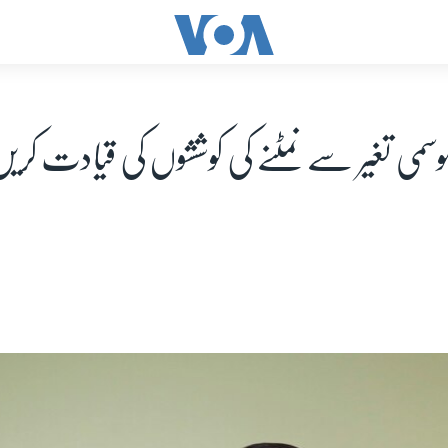
سمی تغیر سے نمٹنے کی کوششوں کی قیادت کریں