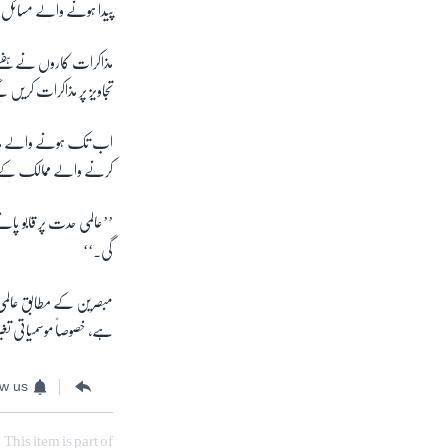
پیدا ہونے والے مسائل
تجاویز پر مذاکرات کریں
اب تک ہونے والے مذاکرات
کرنے والے ممالک کے خلا
’’عالمی حدت پر قابو پانے
گی۔‘‘
مبصرین کے مطابق عالمی 
ہے، خصوصاً موسمیاتی تغیر 
ow us
This item is part of