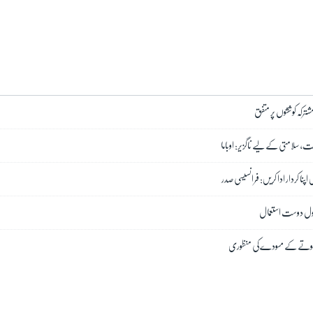
مشترکہ کوششوں پر متفق
شت، سلامتی کے لیے ناگزیر: اوباما
اپنا کردار ادا کریں: فرانسیسی صدر
احول دوست استعمال
مجھوتے کے مسودے کی منظوری