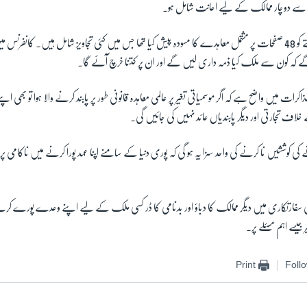
 سے دوچار ممالک کے لیے اعانت شامل ہو۔
مذاکرات کاروں نے ہفتے کو 48 صفحات پر مشتمل معاہدے کا مسودہ پیش کیا تھا جس میں کئی تجاویز شامل ہیں۔ کان
 گے کہ کون سے ملک کیا ذمہ داری لیں گے اور ان پر کتنا خرچ آئے گا۔
 میں واضح ہے کہ اگر موسمیاتی تغیر پر عالمی معاہدہ قانونی طور پر پابند کرنے والا ہوا تو بھی 
ف تجارتی اور دیگر پابندیاں عائد نہیں کی جائیں گی۔
 کی کوششیں نا کرنے کی واحد سزا یہ ہو گی کہ پوری دنیا کے سامنے اپنا عہد پورا کرنے میں ناکامی پ
سفارتکاری میں دیگر ممالک کا دباؤ اور بدنامی کا ڈر کسی ملک کے لیے اپنے وعدے پورے کرنے 
جیسے اہم مسئلے پر۔
Print
Foll