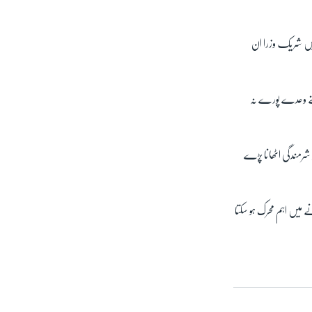
فرنس میں شریک وزرا ان
اپنے وعدے پورے نہ
ر شرمندگی اٹھانا پڑے
میں اہم محرک ہو سکتا