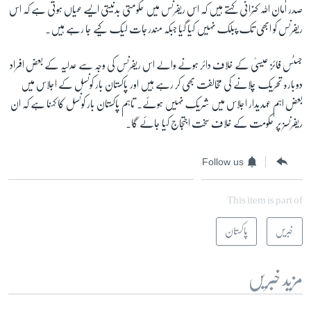
صدر امان اللہ کنرانی کہتے ہیں کہ اس ریفرنس میں حکومتی بدنیتی ایسے عیاں ہوتی ہے کہ اس
ریفرنس کو ابھی تک پبلک نہیں کیا گیا جبکہ مندرجات لیک کیے جا رہے ہیں۔
جسٹس فائز عیسیٰ کے خلاف دائر ہونے والے اس ریفرنس کی وجہ سے عدلیہ کے بعض افراد
دوبارہ تحریک چلانے کی مخالفت بھی کر رہے ہیں اور پاکستان بار کونسل کے اجلاس میں
بعض اہم عہدیدار اجلاس میں شریک نہیں ہوئے۔ تاہم پاکستان بار کونسل کا کہنا ہے کہ ان
ریفرنسز پر حکومت کے خلاف سخت اجتجاج کیا جائے گا۔
Follow us
This item is part of
خبریں
پاکستان
مزید خبریں