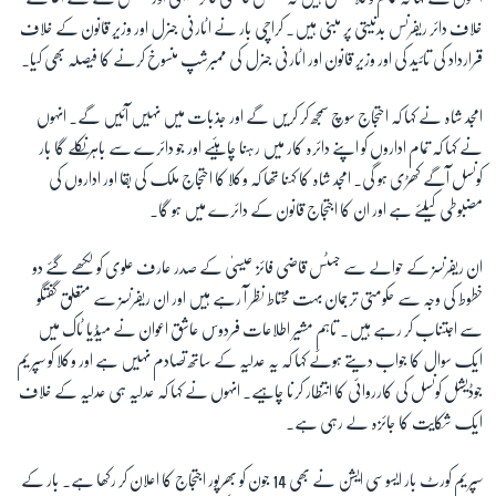
خلاف دائر ریفرنس بدنیتی پر مبنی ہیں۔ کراچی بار نے اٹارنی جنرل اور وزیر قانون کے خلاف
قرارداد کی تائید کی اور وزیر قانون اور اٹارنی جنرل کی ممبرشپ منسوخ کرنے کا فیصلہ بھی کیا۔
زبان
امجد شاہ نے کہا کہ احتجاج سوچ سمجھ کر کریں گے اور جذبات میں نہیں آئیں گے۔ انہوں
نے کہا کہ تمام اداروں کو اپنے دائرہ کار میں رہنا چاہئیے اور جو دائرے سے باہر نکلے گا بار
کونسل آگے کھڑی ہو گی۔ امجد شاہ کا کہنا تھا کہ وکلا کا احتجاج ملک کی بقا اور اداروں کی
مضبوطی کیلئے ہے اور ان کا اجتجاج قانون کے دائرے میں ہو گا۔
ان ریفرنسز کے حوالے سے جسٹس قاضی فائز عیسیٰ کے صدر عارف علوی کو لکھے گئے دو
خطوط کی وجہ سے حکومتی ترجمان بہت محتاط نظر آ رہے ہیں اور ان ریفرنسز سے متعلق گفتگو
سے اجتناب کر رہے ہیں۔ تاہم مشیر اطلاعات فردوس عاشق اعوان نے میڈیا ٹاک میں
ایک سوال کا جواب دیتے ہوئے کہا کہ یہ عدلیہ کے ساتھ تصادم نہیں ہے اور وکلا کو سپریم
جوڈیشل کونسل کی کارروائی کا انتظار کرنا چاہیے۔ انہوں نے کہا کہ عدلیہ ہی عدلیہ کے خلاف
ایک شکایت کا جائزہ لے رہی ہے۔
سپریم کورٹ بار ایسوسی ایشن نے بھی 14 جون کو بھرپور اجتجاج کا اعلان کر رکھا ہے۔ بار کے