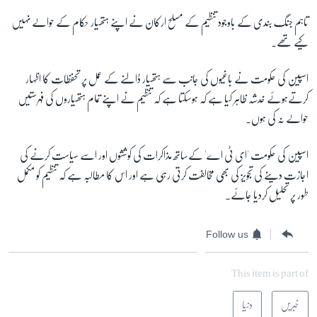
تاہم جنگ بندی کے باوجود تنظیم کے مسلح ارکان نے اپنے ہتھیار حکام کے حوالے نہیں
کیے تھے۔
اسپین کی حکومت نے باغیوں کی جانب سے ہتھیار ڈالنے کے عمل پر تحفظات کا اظہار
کرتےہوئے خدشہ ظاہر کیا ہے کہ ہوسکتا ہے کہ تنظیم نے اپنے تمام ہتھیاروں کی فہرستیں
حوالے نہ کی ہوں۔
اسپین کی حکومت 'ای ٹی اے' کےساتھ مذاکرات کی کوششوں اور اسے سیاست کرنے کی
اجازت دینے کی تجویز کی بھی مخالفت کرتی رہی ہے اور اس کا مطالبہ ہے کہ تنظیم کو مکمل
طور پر تحلیل کردیا جائے۔
Follow us
This item is part of
خبریں
دنیا