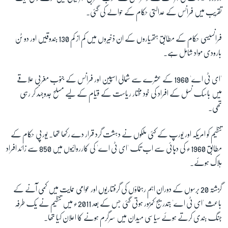
تقریب میں فرانس کے عدالتی حکام کے حوالے کی گئی۔
زبان
فرانسیسی حکام کے مطابق ہتھیاروں کے ان ذخیروں میں کم از کم 130 بندوقیں اور دو ٹن
بارودی مواد شامل ہے۔
'ای ٹی اے' 1960 کے عشرے سے شمالی اسپین اور فرانس کے جنوب مغربی علاقے
میں باسک نسل کے افراد کی خود مختار ریاست کے قیام کے لیے مسلح جدوجہد کر رہی
تھی۔
تنظیم کو امریکہ اور یورپ کے کئی ملکوں نے دہشت گرد قرار دے رکھا تھا۔ یورپی حکام کے
مطابق 1960ء کی دہائی سے اب تک 'ای ٹی اے' کی کارروائیوں میں 850 سے زائد افراد
ہلاک ہوئے۔
گزشتہ 20 برسوں کے دوران اہم رہنماؤں کی گرفتاریوں اور عوامی حمایت میں کمی آنے کے
باعث 'ای ٹی اے' بتدریج کمزور ہوتی گئی جس کے بعد 2011ء میں تنظیم نے یک طرفہ
جنگ بندی کرتے ہوئے سیاسی میدان میں سرگرم ہونے کا اعلان کیا تھا۔