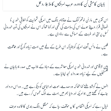
بائیڈن کا مشی گن کا دورہ: عرب امریکیوں کا ملاجلا ردعمل
اس تقریر میں مارٹن لوتھر کنگ نے ویتنام جنگ میں امریکی شمولیت کو اخلاقی طور پر نا
انصافی قرار دیتے ہوئے اس کی مذمت کی تھی اور کہا تھا کہ اس نے امریکیوں کی توجہ اندرونی
نسل پرستی اور غربت کے مسائل سے ہٹا دی ہے۔
فلپس نے وائس آف امریکہ کو بتایا کہ اس طرح کے لمحے میں بہت زیادہ گونج اور مماثلت
ہے۔
بین الاقوامی اور اندرونی طور پر امریکی معاشرے کے دباؤ کے جواب میں صدر جو بائیڈن نے
فلسطینیوں کے لیے زیادہ ہمدردانہ لہجہ اپنایا ہے۔
انہوں نے گزشتہ ہفتے کہا تھا کہ وہ صدمے، موت اور تباہی کو دیکھ رہے ہیں۔ وہ اس درد اور
جذبے کو سمجھتے ہیں جو امریکہ اور دنیا بھر میں بہت سے لوگ محسوس کر رہے ہیں۔
خیال رہے کہ امریکی انتظامیہ کا یہ مؤقف رہا ہے کہ مستقل جنگ بندی کا فائدہ صرف