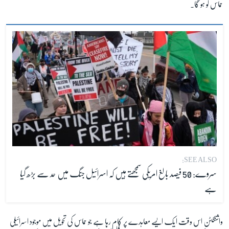
حماس کو ہو گا۔
SEE ALSO:
سروے: 50 فیصد بالغ امریکی سمجھتے ہیں کہ اسرائیل جنگ میں حد سے بڑھ گیا
ہے
واشنگٹن اس وقت ایک ایسے معاہدے پر کام رہا ہے جو حماس کی تحویل میں موجود اسرائیلی