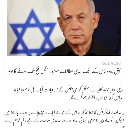
SEE ALSO:
نیتن یاہو: حماس کے جنگ بندی مطالبات مسترد، 'مکمل فتح' تک لڑنے کا عزم
امریکی ایوانِ نمائندگان نے منگل کو ری پبلکن کے زیرِ قیادت ایک بل کو مسترد کیا جو
اسرائیل کو 17.6 ارب ڈالر فراہم کرے گا۔
برسرِ اقتدار ڈیموکریٹس کا کہنا تھا کہ وہ اس کے بجائے ایک وسیع پیمانے پر ووٹ چاہتے ہیں
جو یوکرین کو امداد بین الاقوامی انسانی امداد اور نئے سرحدی حفاظت کے لیے رقم فراہم کرے