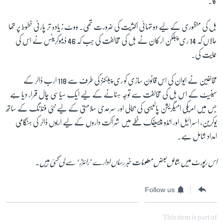
گا۔
بل کی منظوری کے لیے دو تہائی اکثریت کی ضرورت تھی۔ ووٹ زیادہ تر پارٹی خطوط پر تھا
حالاں کہ 14 ری پبلکن ارکان نے بل کی مخالفت کی جب کہ 46 ڈیموکریٹس نے اس کی
حمایت کی۔
مخالفین نے ایوان کی اس قانون سازی کو ری پبلکنز کی طرف سے 118 ارب ڈالر کے
سینیٹ کے اس بل کی مخالفت سے توجہ ہٹانے کے لیے ایک سیاسی چال قرار دیا ہے
جس میں امریکی امیگریشن پالیسی کی بحالی اور سرحدی سلامتی کے لیے نئی فنڈنگ کے ساتھ
یوکرین، اسرائیل اور انڈو پیسیفک خطے میں شراکت داروں کے لیے اربوں ڈالر کی ہنگامی
امداد شامل ہے۔
اس رپورٹ میں شامل بعض معلومات خبر رساں ادارے ’رائٹرز‘ سے لی گئی ہیں۔
Follow us
This item is part of