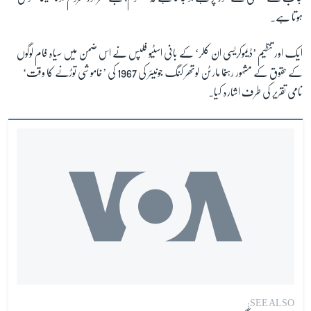
ہوتا ہے۔
ایک اور تنظیم ’ڈیموکریسی ان کلر‘ کے بانی اسٹیو فلپس نے اس ضمن میں سیاہ فام لوگوں
کے حقوق کے مشہور رہنما مارٹن لوتھر کنگ جونیئر کی 1967 کی ’خاموشی توڑنے کا وقت‘
نامی تقریر کی طرف اشارہ کیا۔
SEE ALSO: