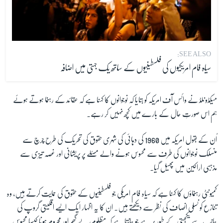
SEE ALSO:
سیاہ فام امریکیوں کی فلسطینیوں کے ساتھ یک جہتی میں اضافہ
میکڈونلڈ نے وائس آف امریکہ کو بتایا کہ نوجوانوں کا کہنا ہے کہ عقائد کے رہنما ہوتے ہوئے
ہم اس صورتِ حال کے بارے میں کچھ نہیں کر رہے۔
اُن کے بقول امریکہ میں 1960 کی دہائی کی شہری حقوق کی تحریک کی طرح چرچ سے
منسلک نوجوانوں کی طرف سے محسوس ہونے والے مسئلے پر پریشانی اور غصہ تیزی سے
مذہبی اراکین میں پھیل گیا۔
کمیونٹی رہنماؤں کا کہنا ہے کہ سیاہ فام امریکی جو فلسطینیوں کے حقوق کی حمایت کرتے ہیں، وہ
تنازع کو نسلی انصاف کی نظر سے دیکھتے ہیں۔ ان کا یہ اظہار ایک ایسے اقلیتی گروپ کی
جانب سے یکجہتی کے طور پر ہے جو جانتا ہے کہ مظلوم، بے گھر اور محروم ہونا کیسا محسوس