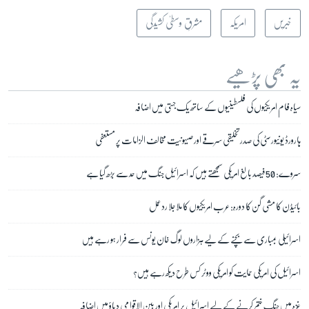
خبریں
امریکہ
مشرقِ وسطیٰ کشیدگی
یہ بھی پڑھیے
سیاہ فام امریکیوں کی فلسطینیوں کے ساتھ یک جہتی میں اضافہ
ہارورڈ یونیورسٹی کی صدر تخلیقی سرقے اور صیہونیت مخالف الزامات پر مستعفی
سروے: 50 فیصد بالغ امریکی سمجھتے ہیں کہ اسرائیل جنگ میں حد سے بڑھ گیا ہے
بائیڈن کا مشی گن کا دورہ: عرب امریکیوں کا ملاجلا ردعمل
اسرائیلی بمباری سے بچنے کے لیے ہزاروں لوگ خان یونس سے فرار ہو رہے ہیں
اسرائیل کی امریکی حمایت کو امریکی ووٹر کس طرح دیکھ رہے ہیں؟
غزہ میں جنگ ختم کرنے کے لیے اسرائیل پر امریکی اور بین الاقوامی دباؤ میں اضافہ