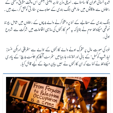
شدید انسانی بحران کا سامنا ہے۔ امریکی وزیرِ خارجہ اینٹنی بلنکن اس وقت مشرقِ وسطیٰ کے
رہنماؤں سے ملاقاتوں میں عارضی جنگ بندی کے معاہدے پر سفارتی کوشش کر رہے ہیں۔
زبان
جنگ بندی کے مطالبے کے خط پر دستخط کرنے والے چرچوں کے رہنماؤں میں شامل ریورنڈ
ٹموتھی میکڈونلڈ سوم نے بتایا کہ یہ مہم کارکنوں کی مذہبی اجتماعات میں شرکت سے شروع
ہوئی۔
غزہ کی صورتِ حال پر متحرک ہونے والے کارکنوں کے حوالے سے ’افریقی امریکن منسٹرز
لیڈرشپ کونسل‘ کے بانی اور اٹلانٹا و جارجیا میں ’فرسٹ آئیکونیم بپٹسٹ چرچ‘ کے پادری
میکڈونلڈ نے کہا ہے کہ ان کارکنوں نے ہمیں بیان دینے کے لیے قائل کیا۔