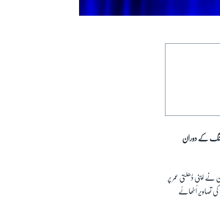
ہ جنگ کے دوران
نے اپنی ڈھلتی عمر پر
ی تصاویر اُٹھائے