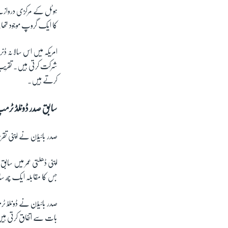
ہوٹل کے مرکزی دروازے
کا ایک گروپ موجود ت
امریکہ میں اس سالانہ ڈ
شرکت کرتی ہیں۔ تقریب ک
کرتے ہیں۔
سابق صدر ڈونلڈ ٹرمپ 
صدر بائیڈن نے اپنی تقری
اپنی ڈھلتی عمر میں ساب
جس کا مقابلہ ایک چھ 
صدر بائیڈن نے ڈونلڈ ٹر
بات سے اتفاق کرتی ہی