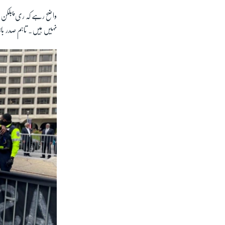
واضح رہے کہ ری پبلکن رہن
نہیں ہیں۔ تاہم صدر بائی