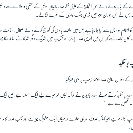
 کے باہر ہونے والے اس احتجاج کے پیشِِ نظر صدر بائیڈن ہوٹل کے عقبی دروازے سے داخ
ھا۔ جس نے اس دوران غزہ میں فوری جنگ بندی کے نعرے لگائے۔
نر کا اہتمام سو سال سے کیا جا رہا ہے جس میں وائٹ ہاؤس کی کوریج کرنے والے صحافی، سیاست دا
ا یہ خاصہ ہے کہ اس میں امریکی صدر رپورٹرز اور تقریب میں شریک دیگر شرکا کے ساتھ ہلکا پھل
پر تنقید
ر کے دوران سابق صدر ڈونلڈ ٹرمپ پر بھی طنز کیا۔
ق صدر پر تنقید کرتے ہوئے صدر بائیڈن نے کہا کہ "ہاں عمر میرے لیے ایک مسئلہ ہے، میں ایک
سالہ شخص سے ہے۔"
مپ کا نام لیے بغیر کہا کہ صرف عمر ہی ہمارے درمیان ایک مشترک چیز ہے اور نائب صدر کامل
ں۔