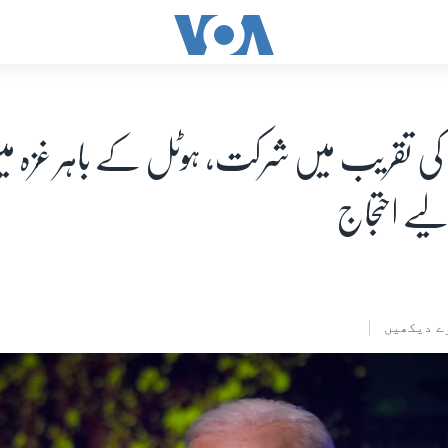
 کی تقریب میں شرکت، ہوٹل کے باہر غزہ 
ے احتجاج
ے دیکھیں