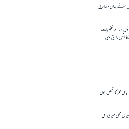
ل ہوئے جہاں مظاہرین
نوں اور اہم شخصیات
کا ہنسی مذاق بھی
 بڑی عمر کا شخص ہوں
ا ہیرس بھی میری اس