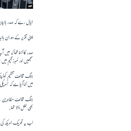
خیال رہے کہ صدر بائیڈن کی عمر 81 برس ہے جب کہ سابق صدر ڈونلڈ 
اپنی تقریر کے دوران با
صدر کا کہنا تھا کہ میں
سمجھیں اور نمبرز گیم می
جنگ مخالف تنظیم 'کوڈ
میں کہا گیا ہے کہ "امریکی 
جنگ مخالف مظاہرین نے ر
بھی خلل ڈالا تھا۔
اب یہ تحریک امریکہ کی 