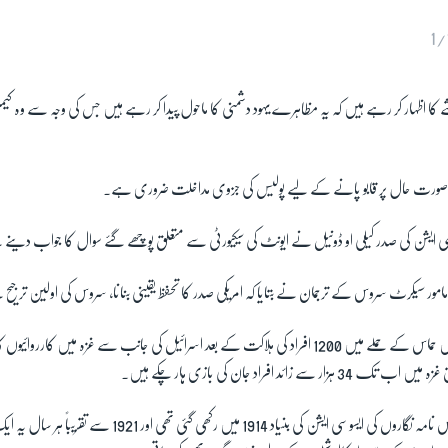
1/
 کا اظہار کر رہے ہیں کہ یہ مظاہرے یہود دشمنی کا ماحول پیدا کر رہے ہیں جس کی وجہ سے وہ
کہ صورت حال پر قابو پانے کے لیے پولیس کی جزوی مداخلت ضروری ہے۔
ی ایشن کی صدر کیلی او ڈونیل نے ایونٹ کی سیکیورٹی سے متعلق پوچھے گئے سوال کا جواب دینے سے
ر مامور سیکرٹ سروس کے ترجمان نے بتایا کہ امریکی صدر کا تحفظ یقینی بنانا، سروس کی اولین ترجی
سات اکتوبر کو اسرائیل میں حماس کے حملے میں 1200 افراد کی ہلاکت کے بعد اسرائیل کی جانب سے غزہ میں
ے زائد افراد جان کی بازی ہار چکے ہیں۔
خیال رہے کہ وائٹ ہاؤس نامہ نگاروں کی ایسوسی ایشن کی بنیاد 1914 میں رکھی گئ