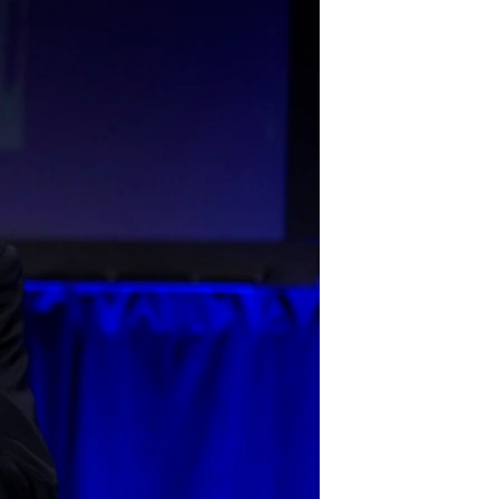
آرٹ
آزادیٔ صحافت
سائنس و ٹیکنالوجی
صحت
دلچسپ و عجیب
ویڈیوز
آڈیو
اسپیشل کوریج
اداریہ