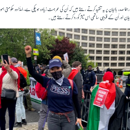
ما صدر بائیڈن پر یہ تنقید کرتے رہتے ہیں کہ اُن کی عمر بہت زیادہ ہو چکی ہے، لہذٰا وہ حکومتی ا
ڈن اور اُن کے قریبی ساتھی اس تاثر کو رد کرتے رہتے ہیں۔