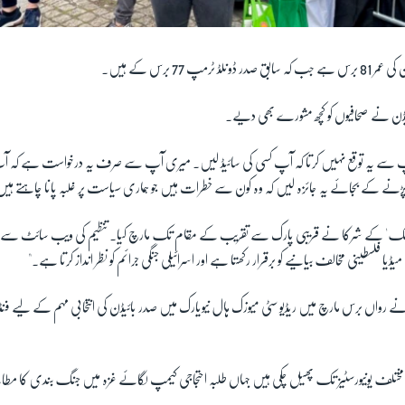
ٹرمپ 77 برس کے ہیں۔
ئیڈن نے صحافیوں کو کچھ مشورے بھی دیے۔
 آپ سے یہ توقع نہیں کرتا کہ آپ کسی کی سائیڈ لیں۔ میری آپ سے صرف یہ درخواست ہے کہ آ
ں پڑنے کے بجائے یہ جائزہ لیں کہ وہ کون سے خطرات ہیں جو ہماری سیاست پر غلبہ پانا چاہتے ہی
 پنک' کے شرکا نے قریبی پارک سے تقریب کے مقام تک مارچ کیا۔ تنظیم کی ویب سائٹ سے 
میڈیا فلسطینی مخالف بیانیے کو برقرار رکھتا ہے اور اسرائیلی جنگی جرائم کو نظر انداز کرتا ہے۔"
واں برس مارچ میں ریڈیو سٹی میوزک ہال نیویارک میں صدر بائیڈن کی انتخابی مہم کے لیے فن
مختلف یونیورسٹیز تک پھیل چکی ہیں جہاں طلبہ احتجاجی کیمپ لگائے غزہ میں جنگ بندی کا مطا