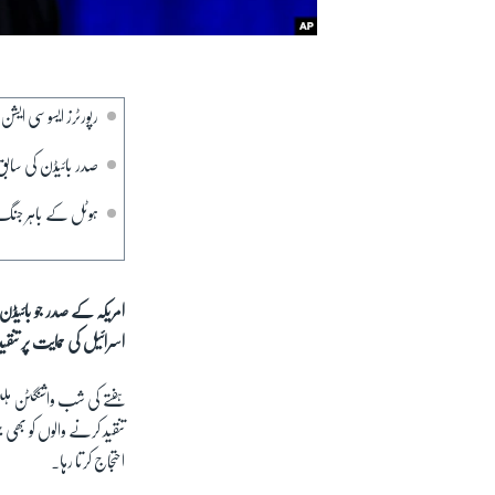
رپورٹرز ایسوسی ایش
صدر بائیڈن کی سابق 
ہوٹل کے باہر جنگ 
امریکہ کے صدر جو بائیڈ
اسرائیل کی حمایت پر تنقی
ہفتے کی شب واشنگٹن ہلٹ
تنقید کرنے والوں کو بھ
احتجاج کرتا رہا۔