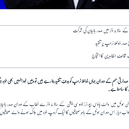
ن کے سالانہ ڈنر میں صدر بائیڈن کی شرکت
صدر ڈونلڈ ٹرمپ پر تنقید
مخالف مظاہرین کا احتجاج
ن صدارتی مہم کے دوران جہاں ڈونلڈ ٹرمپ کو ہدفِ تنقید بنا رہے ہیں تو وہیں خود انہیں بھی غز
د کا سامنا ہے۔
ن ہوٹل میں 'وائٹ ہاؤس رپورٹرز ایسوسی ایشن' کے سالانہ ڈنر سے خطاب کے دوران صدر بائیڈن 
ی جواب دیا۔ اس دوران ہوٹل کے باہر صحافیوں کا ایک گروپ غزہ میں ہلاک ہونے والے صحافیوں ک