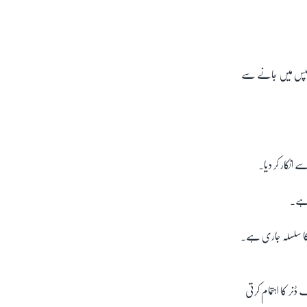
2/14
 کیمپس میں جانے سے
 انکار کر دیا۔
ح ہے۔
 کارروائیوں کا سلسلہ جاری ہے۔
ی تھی اور 1921 سے تقریباً ہر سال یہ ایک ڈنر کا اہتمام کرتی