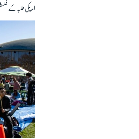
امریکی طلبہ کے فلس