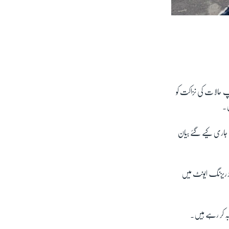
پ حالات کی نزاکت کو
ں۔
جاری کیے گئے بیان
ڈ ریزنگ ایونٹ میں
بہ کر رہے ہیں۔