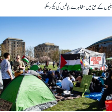
طینیوں کے حق میں مظاہرے، پولیس کی پکڑ دھکڑ