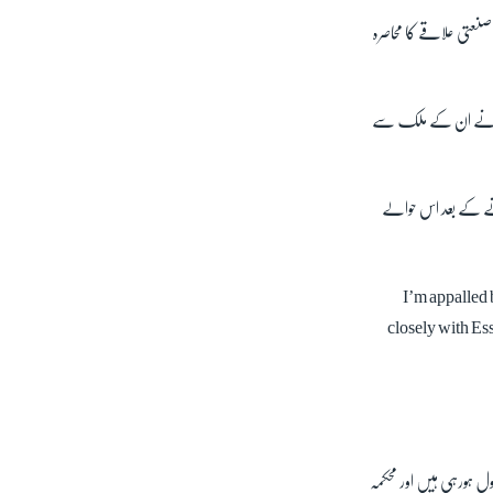
صنعتی علاقے کا محاصرہ
 ٹرک نے ان کے ملک سے
 آنے کے بعد اس حوالے
I’m appalled 
closely with Es
ل ہورہی ہیں اور محکمہ