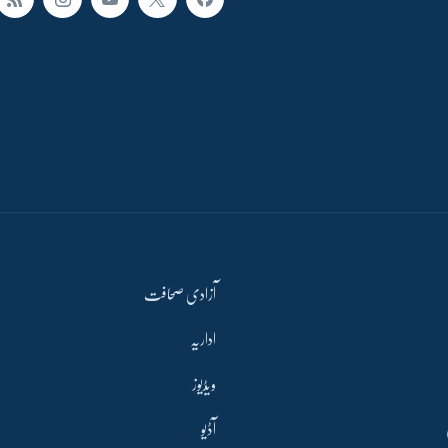
آزادی صحافت
اداریہ
ویڈیوز
آڈیو