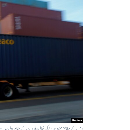
آرٹ
آزادیٔ صحافت
سائنس و ٹیکنالوجی
صحت
دلچسپ و عجیب
ویڈیوز
آڈیو
اسپیشل کوریج
اداریہ
​پولیس کے مطابق ممکنہ طور پر ٹرک شمالی ویلز پورٹ کے مقام ہولی ہیڈ سے 