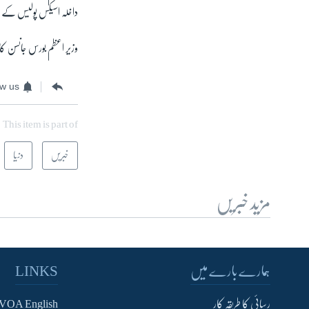
داخلہ اسیکس پولیس کے 
وزیر اعظم بورس جانسن کا 
ow us
This item is part of
خبریں
دنیا
مزید خبریں
ہمارے بارے میں
LINKS
رسائی کا طریقہ کار
VOA English