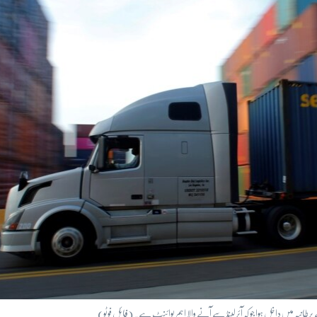
برطانیہ میں داخل ہوا جو کہ آئرلینڈ سے آنے والا اہم پوائنٹ ہے۔ (فائل فوٹو)