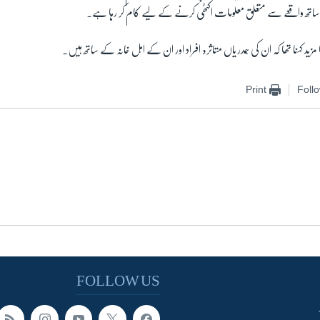
ساتھ واقعے سے متعلق معلومات اکٹھی کرنے کے لیے کام کر رہا ہے۔
مزید کہنا تھا کہ ان کی ہمدریاں متاثرہ افراد اور ان کے اہل خانہ کے ساتھ ہیں۔
Print
Foll
FOLLOW US