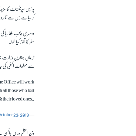
پولیس سپرنٹنڈنٹ کا مزید
کر لیا ہے جس سے تاجروں
دوسری جانب بلغاریا کی
سفر کا آغاز کیا تھا۔
ترجمان بلغارین وزارت خا
سے معلومات اکٹھی کی ج
me Office will work
 all those who lost
 & their loved ones.
ctober 23, 2019
— Boris Johnson (@BorisJohnson)
وزیر اعظم بورس جانسن نے