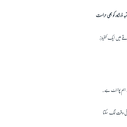
رآمد کی ہیں جب کہ مشتبہ ڈرائیور کو بھی حراست
لندن سے 20 میل کی دوری پر صنعتی علاقے میں ایک کنٹینرز
لا اہم پوائنٹ ہے۔
کافی وقت لگ سکتا