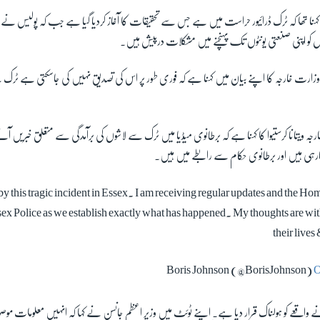
 کہنا تھا کہ ٹرک ڈرائیور حراست میں ہے جس سے تحقیقات کا آغاز کردیا گیا ہے جب کہ پولیس نے 
 کو اپنی صنعتی یونٹوں تک پہنچنے میں مشکلات درپیش ہیں۔
 وزارت خارجہ کا اپنے بیان میں کہنا ہے کہ فوری طور پر اس کی تصدیق نہیں کی جاسکتی ہے
رجہ ویتانا کرستیوا کا کہنا ہے کہ برطانوی میڈیا میں ٹرک سے لاشوں کی برآمدگی سے متعلق خبریں
ارہی ہیں اور برطانوی حکام سے رابطے میں ہیں۔
by this tragic incident in Essex. I am receiving regular updates and the Ho
sex Police as we establish exactly what has happened. My thoughts are with
their lives
O
 واقعے کو ہولناک قرار دیا ہے۔ اپنے ٹوئٹ میں وزیر اعظم جانسن نے کہا کہ انہیں معلومات موصو