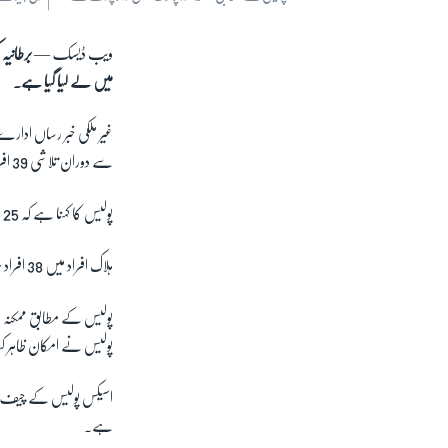
ویب ڈیسک —
میں لے لیا گیا ہے۔
سے دوران تلاشی 39 افراد کی لاشیں برآمد کی ہیں۔ امکان ظاہر کیا جارہا ہے کہ مذکورہ کنٹینر بلغاریا سے آرہا تھا۔
پولیس کا کہنا ہے کہ 25 سالہ مشتبہ ڈرائیور کو بھی حراست میں لیا گیا ہے جو شمالی آئرلینڈ کا رہائشی ہے۔
ہلاک افراد میں 38 افراد بڑی عمر کے ہیں اور ایک نوجوان شامل ہے اور تمام افراد مردہ پائے گئے تھے۔
پولیس کے مطابق ممکنہ طو
پولیس نے امکان ظاہر کیا
اسیکس پولیس کے چیف سپر
ہے۔