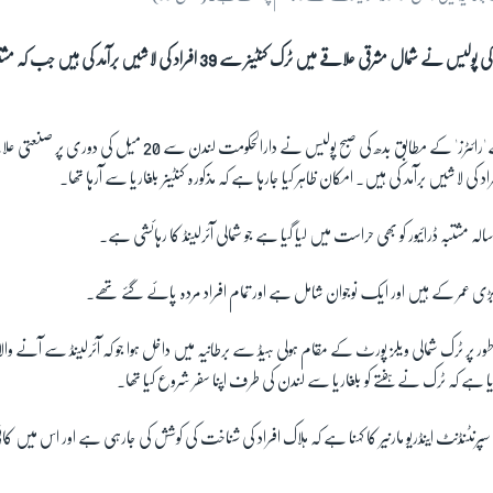
برطانیہ کی پولیس نے شمال مشرقی علاقے میں ٹرک کنٹینر سے 39 افراد کی لاشیں ب
غیر ملکی خبر رساں ادارے 'رائٹرز' کے مطابق بدھ کی صبح پولیس نے دارالحکومت 
ر پر ٹرک شمالی ویلز پورٹ کے مقام ہولی ہیڈ سے برطانیہ میں داخل ہوا جو کہ آئرلینڈ سے آنے وا
 ہے کہ ٹرک نے ہفتے کو بلغاریا سے لندن کی طرف اپنا سفر شروع کیا تھا۔
نٹنڈنٹ اینڈریو مارنیر کا کہنا ہے کہ ہلاک افراد کی شناخت کی کوشش کی جارہی ہے اور اس میں 