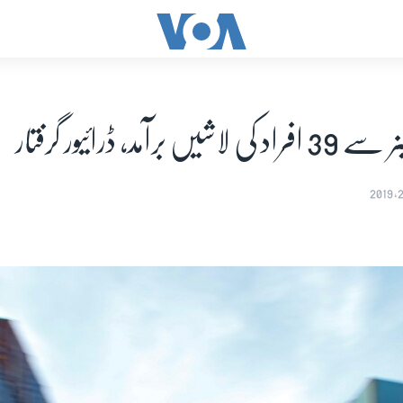
 برآمد، ڈرائیور گرفتار