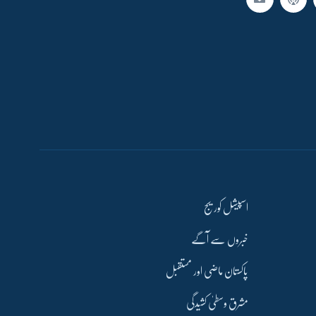
اسپیشل کوریج
خبروں سے آگے
پاکستان ماضی اور مستقبل
مشرق وسطیٰ کشیدگی