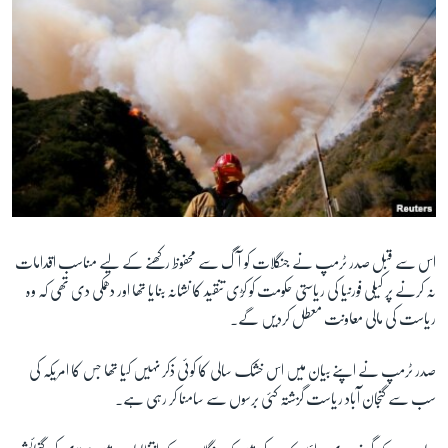
اس سے قبل صدر ٹرمپ نے جنگلات کو آگ سے محفوظ رکھنے کے لیے مناسب اقدامات
نہ کرنے پر کیلی فورنیا کی ریاستی حکومت کو کڑی تنقید کا نشانہ بنایا تھا اور دھمکی دی تھی کہ وہ
ریاست کی مالی معاونت معطل کردیں گے۔
صدر ٹرمپ نے اپنے بیان میں اس خشک سالی کا کوئی ذکر نہیں کیا تھا جس کا امریکہ کی
سب سے گنجان آباد ریاست گزشتہ کئی برسوں سے سامنا کر رہی ہے۔