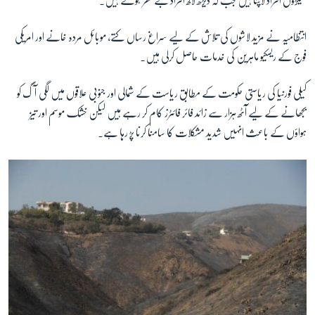
سیکڑوں افراد لاپتا ہیں جب کہ ڈیڑھ لاکھ افراد بے گھر ہوئے ہیں۔
انتظامیہ نے مزید لاشوں کی تلاش کے لیے سراغ رساں کتے، موبائل مردہ خانے اور امریکی
فوج کے ریسکیو ماہرین کی خدمات حاصل کرلی ہیں۔
کیلی فورنیا کی ریاستی حکومت کے مطابق ریاست کے شمالی اور جنوبی علاقوں میں لگی آگ کو
بجھانے کے لیے آٹھ ہزار سے زائد فائر فائٹرز کام کر رہے ہیں لیکن خشک موسم اور تیز
ہواؤں کے باعث انہیں شدید مشکلات کا سامنا کرنا پڑ رہا ہے۔