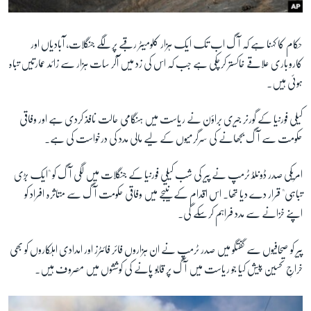
حکام کا کہنا ہے کہ آگ اب تک ایک ہزار کلومیٹر رقبے پر لگے جنگلات، آبادیاں اور
کاروباری علاقے خاکستر کرچکی ہے جب کہ اس کی زد میں آکر سات ہزار سے زائد عمارتیں تباہ
ہوئی ہیں۔
کیلی فورنیا کے گورنر جیری براؤن نے ریاست میں ہنگامی حالت نافذ کردی ہے اور وفاقی
حکومت سے آگ بجھانے کی سرگرمیوں کے لیے مالی مدد کی درخواست کی ہے۔
امریکی صدر ڈونلڈ ٹرمپ نے پیر کی شب کیلی فورنیا کے جنگلات میں لگی آگ کو "ایک بڑی
تباہی" قرار دے دیا تھا۔ اس اقدام کے نتیجے میں وفاقی حکومت آگ سے متاثرہ افراد کو
اپنے خزانے سے مدد فراہم کرسکے گی۔
پیر کو صحافیوں سے گفتگو میں صدر ٹرمپ نے ان ہزاروں فائر فائٹرز اور امدادی اہلکاروں کو بھی
خراجِ تحسین پیش کیا جو ریاست میں آگ پر قابو پانے کی کوششوں میں مصروف ہیں۔