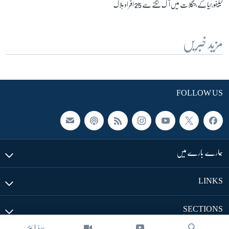
کیلیفورنیا کے جنگلات میں آگ لگنے سے 25 افراد ہلاک
مزید خبریں
FOLLOW US
ہمارے بارے میں
LINKS
SECTIONS
ہیڈ لائنز