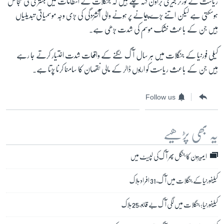
ریاست کے گورنر جیری براؤن کہہ چکے ہیں کہ جنگلات کے انتظامات میں بہتری کی گنجائش
ہوسکتی ہے لیکن اتنے بڑے پیمانے پر ہونے والی آتشزدگی کی بڑی وجہ موسمیاتی تبدیلیاں
ہیں جن کے باعث خشک موسم کی شدت بڑھی ہے۔
کیلی فورنیا کے جنگلات میں ہر سال آگ لگنے کے واقعات شدت اختیار کرتے جا رہے
ہیں جن کے باعث ریاست کو اربوں ڈالر کے مالی نقصان کا سامنا کرنا پڑتا ہے۔
Follow us
یہ بھی پڑھیے
ایمیزون کا جنگل پھر آگ کی لپیٹ میں
کیلیفورنیا کے جنگلات میں آگ، 31 افراد ہلاک
کیلیفورنیا: جنگلات میں لگی آگ بے قابو، 25 ہلاک