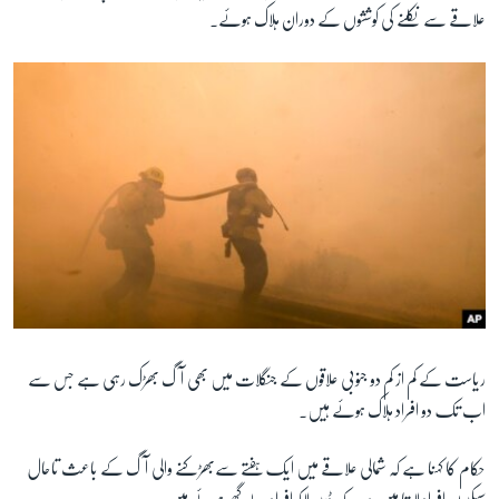
علاقے سے نکلنے کی کوششوں کے دوران ہلاک ہوئے۔
زبان
ریاست کے کم از کم دو جنوبی علاقوں کے جنگلات میں بھی آگ بھڑک رہی ہے جس سے
اب تک دو افراد ہلاک ہوئے ہیں۔
حکام کا کہنا ہے کہ شمالی علاقے میں ایک ہفتے سےبھڑکنے والی آگ کے باعث تاحال