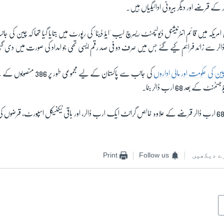
کہ چین کی حکومت اور مالی اداروں
ٹ کے بعد 68 ارب ڈالر بنا۔
رپورٹ میں کہا گیا تھا کہ 68 ارب ڈالر قرضے کے علاوہ خالص گرانٹ ایک ارب ڈالر، اور باقی ٹیکنیکل اسپورٹ، قرض
ے دیکھیں
Follow us
Print