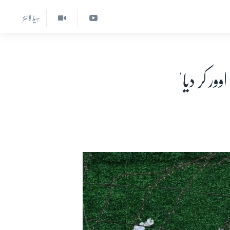
ہیڈ لائنز
 کر دیا'