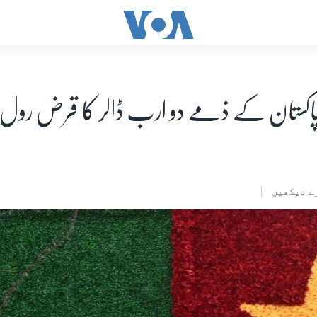
کستان کے ذمے دو ارب ڈالر کا قرض رول اوور
ے دیکھیں