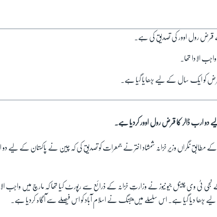
 نے قرض رول اوور کی تصدیق کی ہے۔
اجب الادا تھا۔
رض کو ایک سال کے لیے بڑھایا گیا ہے۔
 دو ارب ڈالر کا قرض رول اوور کردیا ہے۔
 کے مطابق نگراں وزیرِ خزانہ شمشاد اختر نے جمعرات کو تصدیق کی کہ چین نے پاکستان کے لیے د
 نجی ٹی وی چینل جیو نیوز نے وزارتِ خزانہ کے ذرائع سے رپورٹ کیا تھا کہ مارچ میں واجب الا
بڑھا دیا گیا ہے۔ اس سلسلے میں بیجنگ نے اسلام آباد کو اس فیصلے سے آگاہ کردیا ہے۔