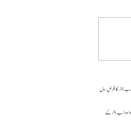
و ارب ڈالر کا قرض رول
دا دو ارب ڈالر کے