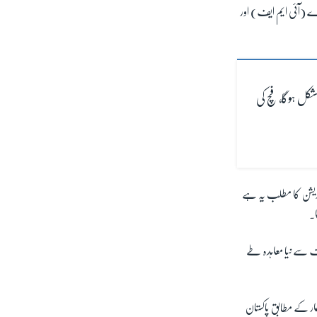
ارے (آئی ایم ایف) اور
 مشکل ہوگا، فچ کی
پوزیشن کا مطلب یہ ہے
ا۔
یف سے نیا معاہدہ طے
ار کے مطابق پاکستان