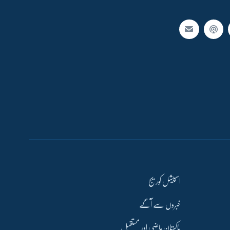
اسپیشل کوریج
خبروں سے آگے
پاکستان ماضی اور مستقبل