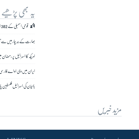
یہ بھی پڑھیے
قومی اسمبلی کے 302 ارکان کی حلف برداری، وزیرِ اعظم کا انتخاب تین مارچ کو ہو گا
بھارت کے ہر چار میں سے تین
امریکہ کا اسرائیل پر رمضان 
ایران میں وی او اے فارسی ک
بائیڈن کی اسرائیل فلسطین پ
مزید خبریں