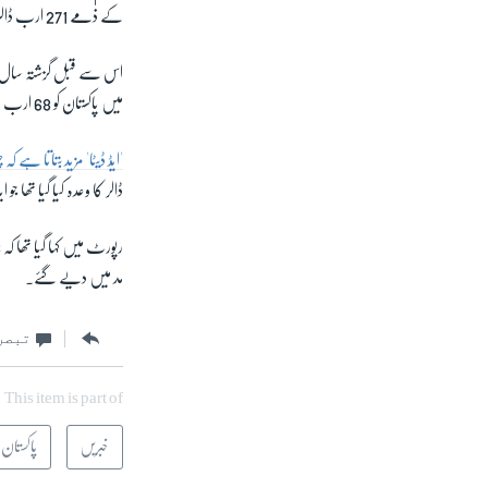
کے ذمے 271 ارب ڈالر کے قرضے اور دیگر بیرونی ادائیگیاں ہیں۔
میں پاکستان کو 68 ارب ڈالر سے زائد فراہم کیے گئے جس میں صرف دو فی صد رقم ایسی تھی جو امداد کی صورت میں دی گئی۔
'ایڈ ڈیٹا' مزید بتاتا ہے 
ڈالر کا وعدہ کیا گیا تھا جو ایڈجسٹمن
مد میں دیے گئے۔
تبصر
This item is part of
خبریں
پاکستان