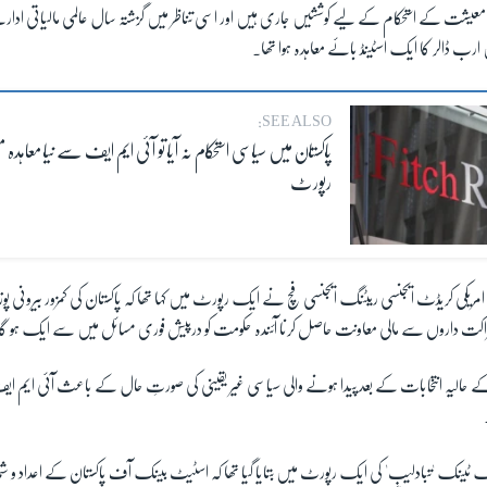
کی معیشت کے استحکام کے لیے کوششیں جاری ہیں اور اسی تناظر میں گزشتہ سال عالمی مالیاتی اد
رب ڈالر کا ایک اسٹینڈ بائے معاہدہ ہوا تھا۔
SEE ALSO:
پاکستان میں سیاسی استحکام نہ آیا تو آئی ایم ایف سے نیا معاہدہ
رپورٹ
امریکی کریڈٹ ایجنسی ریٹنگ ایجنسی فچ نے ایک رپورٹ میں کہا تھا کہ پاکستان کی کمزور بیرونی 
فہ شراکت داروں سے مالی معاونت حاصل کرنا آئندہ حکومت کو درپیش فوری مسائل میں سے ایک ہو گ
ان کے حالیہ انتخابات کے بعد پیدا ہونے والی سیاسی غیر یقینی کی صورتِ حال کے باعث آئی ایم ا
نک ٹینک 'تبادلیب' کی ایک رپورٹ میں بتایا گیا تھا کہ اسٹیٹ بینک آف پاکستان کے اعداد و شم