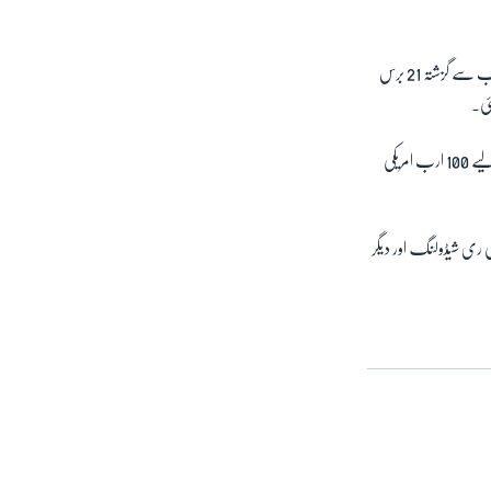
اس سے قبل گزشتہ سال امریکہ میں قائم انٹرنیشنل ڈیولپمنٹ ریسرچ لیب 'ایڈ ڈیٹا' کی رپورٹ میں بتایا گیا تھا کہ چین کی جانب سے گزشتہ 21 برس
کی جانب سے پاکستان کے لیے مجموعی طور پر 386 منصوبوں کے لیے 100 ارب امریکی
وں کی ری شیڈولنگ اور دیگر