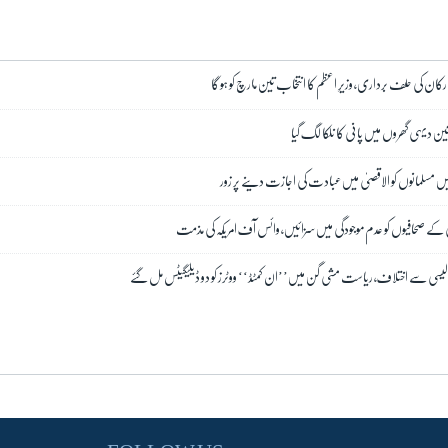
 دیہی گھروں میں پانی کا نلکا لگ گیا
میں مسلمانوں کو الاقصیٰ میں عبادت کی اجازت دینے پر زور
ے صحافیوں کو عدم موجودگی میں سزائیں، وائس آف امریکہ کی مذمت
الیسی سے اختلاف، ریاست مشی گن میں’’ان کمٹڈ‘‘ ووٹرز کو دو ڈیلیگیٹس مل گئے