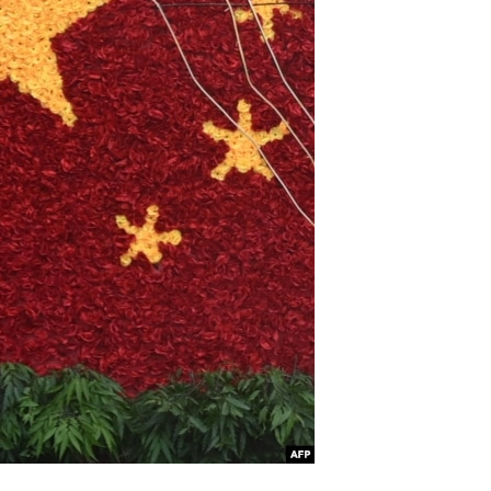
آرٹ
آزادیٔ صحافت
سائنس و ٹیکنالوجی
صحت
دلچسپ و عجیب
ویڈیوز
آڈیو
اسپیشل کوریج
اداریہ