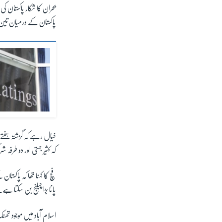
بحران کا شکار پاکستان 
پاکستان کے درمیان تین ا
خیال رہے کہ گزشتہ ہفتے 
کہ کثیر جہتی اور دو طر
فچ کا کہنا تھا کہ پاکست
پانا بڑا چیلنج بن سکتا ہے۔
اسلام آباد میں موجود تھ