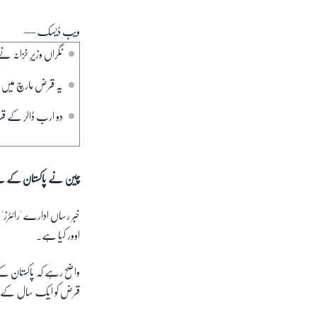
ویب ڈیسک —
نگراں وزیرِ خزانہ
یہ قرض مارچ میں و
دو ارب ڈالر کے ق
چین نے پاکستان کے لیے
خبر رساں ادارے 'رائٹرز'
اوور کیا ہے۔
واضح رہے کہ پاکستان کے
قرض کو ایک سال کے لیے 