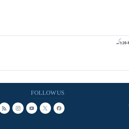
اک
FOLLOW US