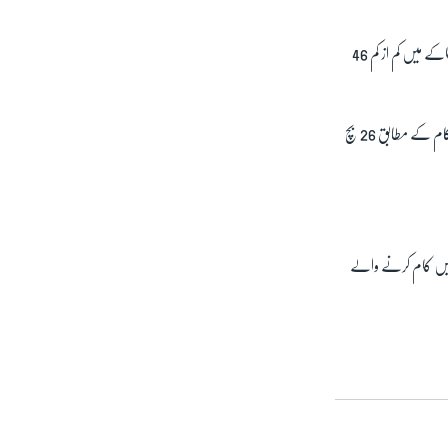
چین کے سرکاری میڈیا نے اطلاع دی ہے کہ وسطی صوبے ہنان میں پیر کی صُبح کوئلے ایک کان میں ہونے والے دھماکے میں کم از کم 46
پِن دنگشان شہر میں پیش آنے والے اس حادثے کے وقت کان میں 72 مزدور کا م کر رہے تھے جن میں سے مقامی حکام کے مطابق 26 بچ
 مزدور ہلاک ہو گئے تھے۔ کانوں میں کام کرنے والے