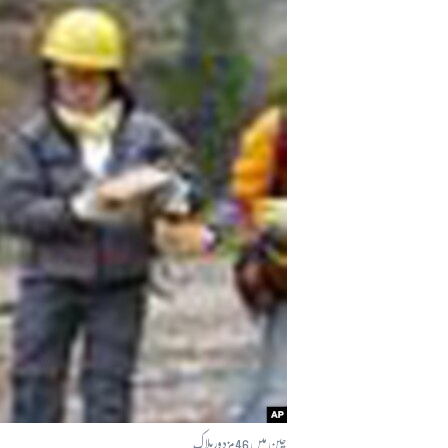
آرٹ
آزادیٔ صحافت
سائنس و ٹیکنالوجی
صحت
دلچسپ و عجیب
ویڈیوز
آڈیو
اسپیشل کوریج
اداریہ
چین میں 46 مزدور ہلاک