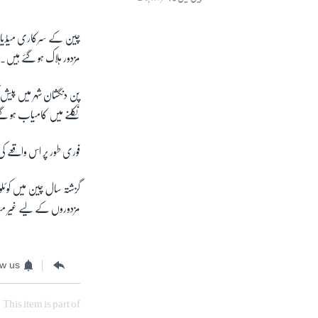
مزدور ہلاک ہو گئے ہیں۔
نکلنے میں کامیاب ہو گ
فوری طور پر اس واقعے ک
مزدوروں کے لیے غیر من
ow us
This item is part of