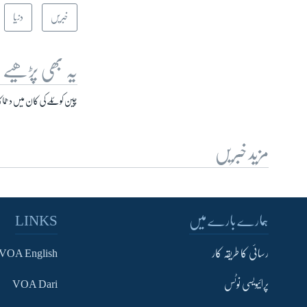
خبریں
دنیا
یہ بھی پڑھیے
چین کوئلے کی کان میں دھماکا، 20 ہل
مزید خبریں
ہمارے بارے میں
LINKS
رسائی کا طریقہ کار
VOA English
پرائیویسی نوٹس
VOA Dari