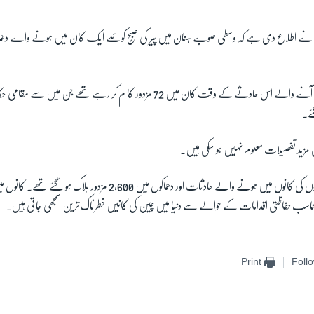
ئے۔
ی مزید تفصیلات معلوم نہیں ہو سکی ہیں۔
گزشتہ سال چین میں کوئلوں کی کانوں میں ہونے والے حادثات اور دھماکوں میں 2,600
اسب حفاظتی اقدامات کے حوالے سے دنیا میں چین کی کانیں خطرناک ترین سمجھی جاتی ہیں۔
Print
Foll