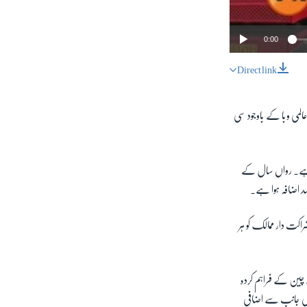
0:00
Direct link
SHARE
المی وبا کے باوجود سی
 ہے۔
رواں سال کے
px
width
اکت دار ممالک کو ہر
 چین کے فراہم کردہ
ی جانب سے اضافی