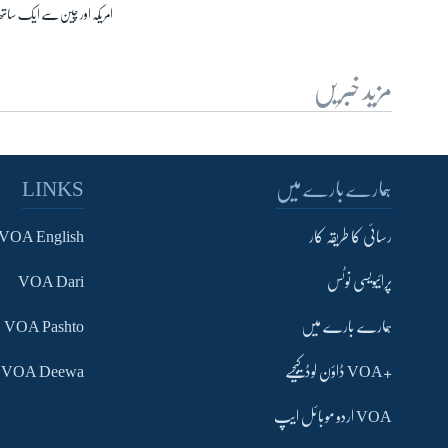
امریکہ اور چین سے ایک ساتھ
مزید خبریں
ہمارے بارے میں
LINKS
رسائی کا طریقہ کار
VOA English
پرائیویسی نوٹس
VOA Dari
ہمارے بارے میں
VOA Pashto
+VOA ڈاؤن لوڈ کیجیے
VOA Deewa
VOA اردو موبائل ایپ