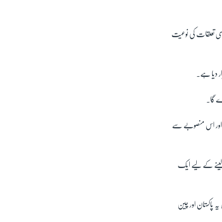
یادی تعلقات کی نوعیت
ار دیا ہے۔
رے گا۔
ا اور اس منصوبے سے
 لینے کے لیے ایک
ہ پاکستان اور چین