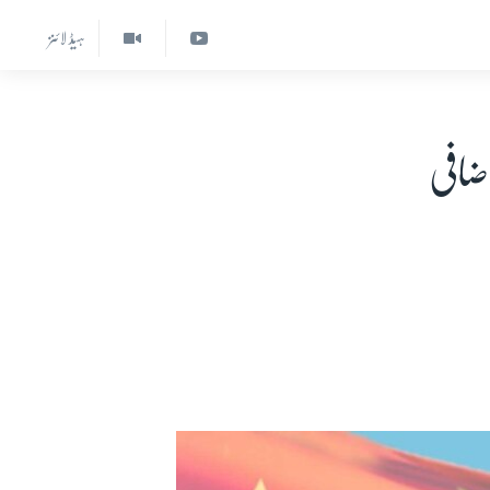
ہیڈ لائنز
ضافی