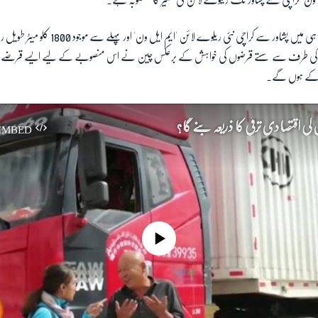
ون' کراچی سے پشاور تک ریلوے لائن کی تعمیر کا منصوبہ ہے۔
رپورٹ کے مطابق حال ہی میں پشاور سے کراچی نئی ریلوے لائن 
 کی طرف سے سستے قرضوں کی خواہش کے برعکس چین نے اس منصوبے کے لیے ایسے قرضے ف
ت کے ہوں گے۔
کی اقتصادی ترقی کا ذریعہ بنے گا؟
EMBED
No media source currently available