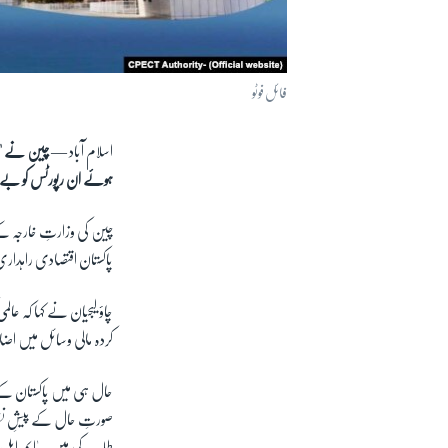
فائل فوٹو
اسلام آباد —
چین نے 'س
ہوئے ان رپورٹس کو بے ب
چین کی وزارتِ خارجہ کے 
پاکستان اقتصادی راہد
چاؤ لیجیان نے کہا کہ عا
کردہ مالی وسائل میں اضا
حال ہی میں پاکستان کے ا
صورتِ حال کے پیشِ نظ