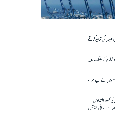
بروں کی تردید کرتے
رار دیا کہ بیجنگ 'چین
 منصوبوں کے لیے فراہم
 کی کمزور اقتصادی
ن سے اضافی ضمانتیں