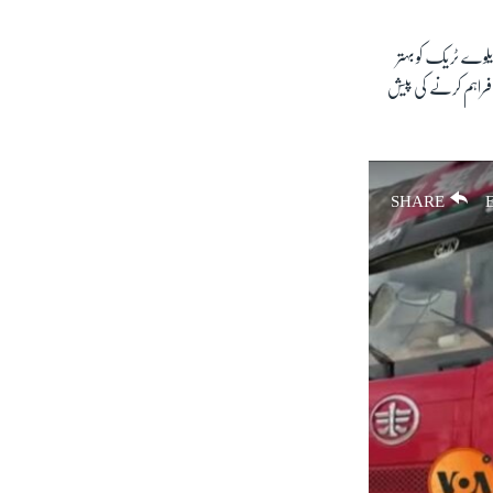
'ایم ایل ون' اور پہلے سے موجود 1800 کلو میٹر طویل ریلوے ٹریک کو بہتر
راہم کرنے کی پیش
SHARE