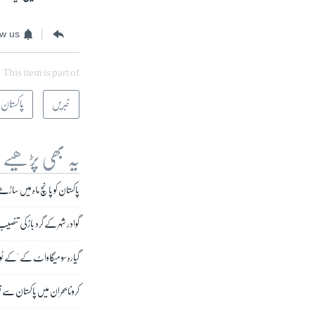
ow us
This item is part of
خبریں
پاکستان
یہ بھی پڑھیے
پاکستان کو پانچ ماہ میں ساڑھ
گوادر شہر کے گرد باڑ کی تنص
گیارہ سو میگاواٹ کے 'کے ٹو' 
کرونا بحران میں پاکستان سے