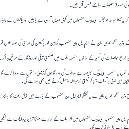
ئی مصدقہ معلومات سامنے نہیں آئی ہیں۔
کہ یہ کہنا مبالغہ ہو گا کہ سی پیک منصوبوں میں کوئی تبدیلی آ رہی ہے یا چین اور پاکستان کے بن
وزیرِ اعظم عمران خان نے 'ایم ایل ون' منصوبے کو چین اور پاکستان کی دوستی کی عمدہ مثال قر
د ذرائع مواصلات کی تعمیر کے ساتھ یہ منصوبہ ملک میں صنعتی ترقی اور روزگار کے مواقع پیدا ک
ے بقول یہ منصوبہ سی پیک کا حصہ ہے جو ملک کی بندرگاہوں کو زمینی راستوں سے مربوط کرے گ
منڈیوں میں اپنی برآمدات پہنچا کر قیمتی زرمبادلہ حاصل کرنے میں بھی مدد ملے گی۔
 وزیرِ اعظم عمران خان نے یہ گفتگو 'ایم ایل ون' منصوبے کے بارے میں پیش رفت کا جائزہ
 'ایم ایل ون' منصوبہ سی پیک منصوبوں میں اخراجات کے لحاظ سے مہنگا ترین پروجیکٹ ہے لیکن ی
ئے باب کا اضافہ کرے گا۔