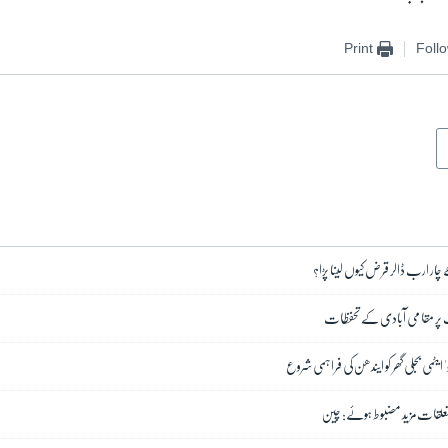
Print
Foll
ے چار ارب ڈالر قرض کیوں لینا پڑا؟
یب پر مقامی آبادی کے تحفظات
ایٹمی بجلی گھر کو ایندھن کی فراہمی شروع
 تعلقات مزید مضبوط ہوئے: چین