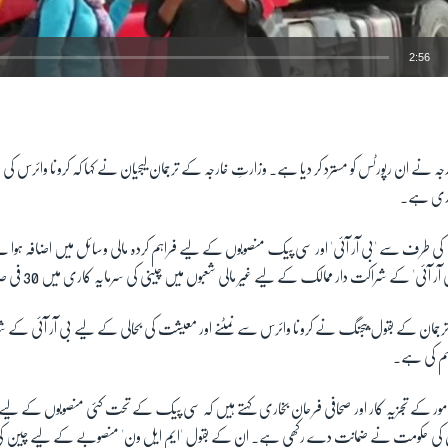
2:56
EMBED
ہ نے ان رپورٹس کو مسترد کر دیا ہے۔ وزارتِ خارجہ کے ترجمان لیجیان نے کہا کہ کرونا وائرس کی ع
جاری ہے۔
ین کی طرف سے 'بی آر آئی' اور سی پیک منصوبوں کے لیے فراہم کردہ مالی وسائل میں اضافہ ہوا
 آئی' کے شراکت دار ممالک کے لیے غیر مالی شعبوں میں چینی کی سرمایہ کاری میں 30 فی صد اضافہ ہوا ہے۔
رجمان کے بقول بیجنگ نے کرونا وائرس سے نمٹنے اور معیشت کی بحالی کے لیے بی آر آئی کے شر
ہم کی ہے۔
مور کے تجزیہ کار اور صحافی فرحان بخاری کہتے ہیں کہ سی پیک کے تحت کئی منصوبوں کے لیے
ن کی حکومت نے ضمانت دے رکھی ہے۔ ان کے بقول 'ایم ایل ون' منصوبے کے لیے چین ک