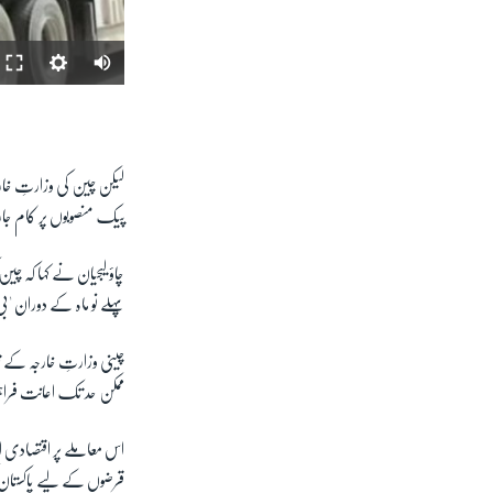
لیکن چین کی وزارتِ خارج
پیک منصوبوں پر کام 
چاؤ لیجیان نے کہا کہ چ
پہلے نو ماہ کے دوران 'بی آر
چینی وزارتِ خارجہ کے ت
ممکن حد تک اعانت فرا
اس معاملے پر اقتصادی ا
قرضوں کے لیے پاکستا