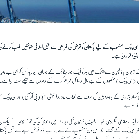
ی پیک' منصوبے کے لیے پاکستان کو قرض کی فراہمی سے قبل اضافی ضمانتیں طلب کرنے کی خ
نیاد قرار دیا ہے۔
ترجمان چاؤ لیجیان نے بیجنگ میں پیر کو ایک نیوز بریفنگ کے دوران ان رپورٹس کو بھی بے بنیاد ق
اری' (سی پیک) منصوبوں کے لیے مالی وسائل فراہم کرنے کے وعدوں سے پیچھے ہٹ رہا ہے۔
لمی کساد بازاری کے باوجود چین کی طرف سے 'بیلٹ اینڈ روڈ انیشی ایٹیو' (بی آر آئی) اور سی پیک
فہ ہوا ہے۔
یک مقامی انگریزی اخبار 'ایکسپریس ٹریبیون' کی رپورٹ میں دعویٰ کیا گیا تھا کہ چین نے پاکستان
ر سی پیک کے تحت 'ایم ایل ون' منصوبے کے لیے چھ ارب ڈالر قرض دینے سے قبل پاکستا