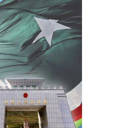
آرٹ
آزادیٔ صحافت
سائنس و ٹیکنالوجی
صحت
دلچسپ و عجیب
ویڈیوز
آڈیو
اسپیشل کوریج
اداریہ