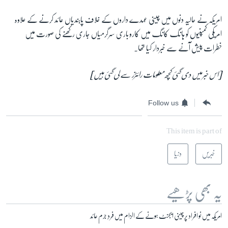
امریکہ نے حالیہ دنوں میں چینی عہدے داروں کے خلاف پابندیاں عائد کرنے کے علاوہ
امریکی کمپنیوں کو ہانگ کانگ میں کاروباری سرگرمیاں جاری رکھنے کی صورت میں
خطرات پیش آنے سے خبردار کیا تھا۔
[اس خبر میں دی گئی کچھ معلومات رائٹرز سے لی گئی ہیں]
Follow us
This item is part of
خبریں
دنیا
یہ بھی پڑھیے
امریکہ میں نو افراد پر چینی ایجنٹ ہونے کے الزام میں فردِ جرم عائد