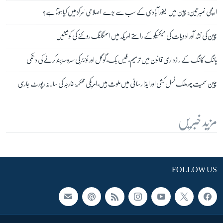
ارمچی نمبر تین: چین میں ایغور آبادی کے سب سے بڑے 'اصلاحی' مرکز میں کیا ہوتا ہے؟
چین کی نشہ آور ادویات کی میکسیکو کے راستے امریکہ میں اسمگلنگ روکنے کی کوششیں
ہانگ کانگ کے رازداری قانون میں ترمیم، فیس بک، گوگل اور ٹوئٹر کی سروسز بند کرنے کی دھمکی
چین سمیت چھ ملک نسل کشی اور ایذا رسانی میں ملوث ہیں، امریکی محکمۂ خارجہ کی سالانہ رپورٹ جاری
مزید خبریں
FOLLOW US