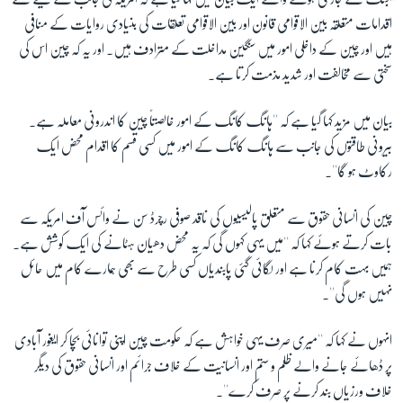
اقدامات متعلقہ بین الاقوامی قانون اور بین الاقوامی تعلقات کی بنیادی روایات کے منافی
ہیں اور چین کے داخلی امور میں سنگین مداخلت کے مترادف ہیں۔ اور یہ کہ چین اس کی
زبان
سختی سے مخالفت اور شدید مذمت کرتا ہے۔
بیان میں مزید کہا گیا ہے کہ ''ہانگ کانگ کے امور خالصتاً چین کا اندرونی معاملہ ہے۔
بیرونی طاقتوں کی جانب سے ہانگ کانگ کے امور میں کسی قسم کا اقدام محض ایک
رکاوٹ ہو گا''۔
چین کی انسانی حقوق سے متعلق پالیسیوں کی ناقد صوفی رچرڈ سن نے وائس آف امریکہ سے
بات کرتے ہوئے کہا کہ ''میں یہی کہوں گی کہ یہ محض دھیان ہٹانے کی ایک کوشش ہے۔
ہمیں بہت کام کرنا ہے اور لگائی گئی پابندیاں کسی طرح سے بھی ہمارے کام میں حائل
نہیں ہوں گی''۔
انہوں نے کہا کہ ''میری صرف یہی خواہش ہے کہ حکومت چین اپنی توانائی بچا کر ایغور آبادی
پر ڈھائے جانے والے ظلم و ستم اور انسانیت کے خلاف جرائم اور انسانی حقوق کی دیگر
خلاف ورزیاں بند کرنے پر صرف کرے''۔