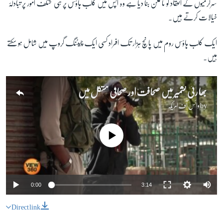
سرگرمیوں کے انعقاد کو ناممکن بنا دیا ہے وہ آپس میں کلب ہاؤس پر ہی مختلف امور پر تبادلۂ
خیالات کرتے ہیں۔
ایک کلب ہاؤس روم میں پانچ ہزار تک افراد کسی ایک چیٹنگ گروپ میں شامل ہو سکتے
ہیں۔
بھارتی کشمیر میں صحافت اور صحافی مشکل میں
by
وائس آف امریکہ
No media source currently available
0:00
3:14
Direct link