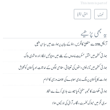
This item is part of
خبریں
جنوبی ایشیا
یہ بھی پڑھیے
آرٹیکل 370 سے متعلق کانگریس رہنما کے بیان پر بھارت میں سیاسی ہلچل
بھارتی کشمیر میں مشتبہ عسکریت پسندوں کے حملے میں دو پولیس اہلکار اور دو شہری ہلاک
بھارتی کشمیر میں تازہ فوجی دستوں کی تعیناتی: مقامی لوگوں کے خدشات اور پاکستان کو تشویش
بھارت کا پاکستان پر جنگ بندی معاہدے کی خلاف ورزی کا الزام
بھارتی حکومت کا محبوبہ مفتی کو پاسپورٹ جاری کرنے سے انکار
سری نگر میں میوزک کنسرٹ ہنگامہ آرائی کی نذر کیوں ہوا؟