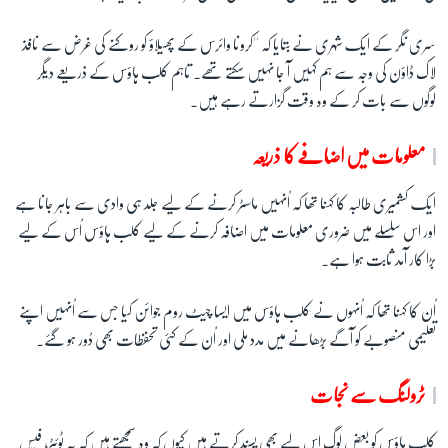
سری نگر کے ایک شہری نے بتایا کہ ''کرونا وائرس کے پھیلاؤ کو روکنے کی غرض سے نافذ
زبان
لاک ڈاؤن کی وجہ سے ہم کہیں آ جا نہیں سکتے تھے۔ تاہم کلب ہاؤس کے ذریعے دیگر
لوگوں سے بات کر کے وہ وقت گزارتے رہے ہیں۔
معلومات میں اضافے کا ذریعہ
ایک کشمیری طالبہ کا کہنا تھا کہ اُنہیں ماسٹر کرنے کے لیے جلد ہی وادی سے باہر جانا ہے
اور اس سلسلے میں ضروری معلومات میں اضافہ کرنے کے لیے کلب ہاؤس اُس کے لیے
بڑا کار آمد ثابت ہوا ہے۔
اُن کا کہنا تھا کہ اُنہوں نے کلب ہاؤس میں ایسا چیٹ روم جوائن کیا جس سے اُنہیں اپنے
تعلیمی منصوبے کو آگے بڑھانے میں مدد ملی اور اُن کے کئی تحفظات بھی دُور ہو گئے۔
ٹرولنگ سے نجات
کلب ہاؤس کو بعض لوگ اس لیے بھی پسند کرتے ہیں کیوں کہ وہ سمجھتے ہیں کہ یہ ٹوئٹر، فیس