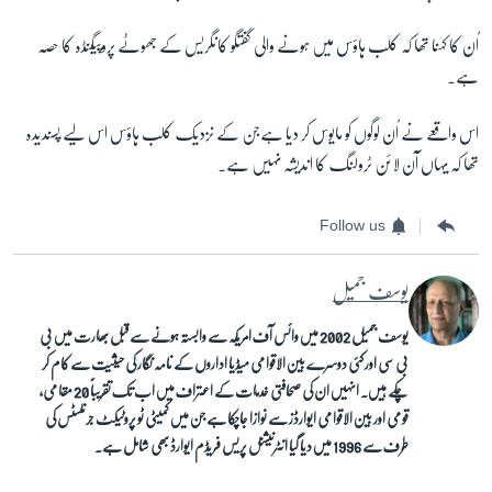
اُن کا کہنا تھا کہ کلب ہاؤس میں ہونے والی گفتگو کانگریس کے جھوٹے پروپیگنڈہ کا حصہ
ہے۔
اس واقعے نے اُن لوگوں کو مایوس کر دیا ہےجن کے نزدیک کلب ہاؤس اس لیے پسندیدہ
تھا کہ یہاں آن لائن ٹرولنگ کا اندیشہ نہیں ہے۔
Follow us
یوسف جمیل
یوسف جمیل 2002 میں وائس آف امریکہ سے وابستہ ہونے سے قبل بھارت میں بی
بی سی اور کئی دوسرے بین الاقوامی میڈیا اداروں کے نامہ نگار کی حیثیت سے کام کر
چکے ہیں۔ انہیں ان کی صحافتی خدمات کے اعتراف میں اب تک تقریباً 20 مقامی،
قومی اور بین الاقوامی ایوارڈز سے نوازا جاچکا ہے جن میں کمیٹی ٹو پروٹیکٹ جرنلسٹس کی
طرف سے 1996 میں دیا گیا انٹرنیشنل پریس فریڈم ایوارڈ بھی شامل ہے۔