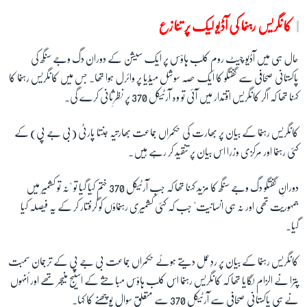
کانگریس رہنما کی آڈیو لیک پر تنازع
حال ہی میں آڈیو چیٹ روم کلب ہاؤس پر ایک سیشن کے دوران دگ وجے سنگھ کی
پاکستانی صحافی سے گفتگو کا ایک حصہ سوشل میڈیا پر وائرل ہوا تھا۔ جس میں کانگریس رہنما کا
کہنا تھا کہ اگر کانگریس اقتدار میں آئی تو وہ آرٹیکل 370 پر نظرِثانی کرے گی۔
کانگریس رہنما کے بیان پر بھارت کی حکمراں جماعت بھارتیہ جنتا پارٹی (بی جے پی) کے
کئی رہنما اور مرکزی وزرا اس بیان پر تنقید کر رہے ہیں۔
دورانِ گفتگو دگ وجے سنگھ کا مزید کہنا تھا کہ جب آرٹیکل 370 ختم کیا گیا تو "نہ تو کشمیر میں
جمہوریت تھی اور نہ ہی انسانیت" جب کہ کئی کشمیری رہنماؤں کو گرفتار کر کے یہ فیصلہ کیا
گیا۔
کانگریس رہنما کے بیان پر ردِعمل دیتے ہوئے حکمراں جماعت بی جے پی کے ترجمان سمبت
پترا نے الزام لگایا تھا کہ کانگریس رہنما اس کلب ہاؤس مباحثے کے اسٹیج منیجر تھے اور اُنہوں
نے ہی پاکستانی صحافی سے آرٹیکل 370 سے متعلق سوال پوچھنے کا کہا۔