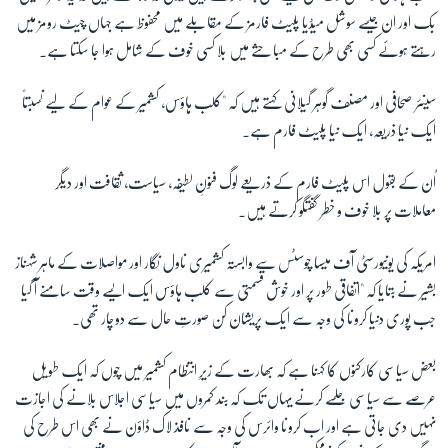
بک اور ان جیسے سوشل میڈیا پلیٹ فارمز کے مقابلے میں محفوظ ہے جہاں چیٹ رومز میں
رہتے ہوئے کسی بھی طرح کے مباحثے میں بلا کسی خوف کے شامل ہوا جا سکتا ہے۔
سینئر صحافی اور مصنف گوہر گیلانی کہتے ہیں کہ "کلب ہاؤس، کشمیر کے عوام کے لیے نسبتاً
ایک نیا ذریعہ، ایک نیا پلیٹ فارم ہے۔
اُن کے بقول اس پلیٹ فارم کے ذریعے لوگ فنونِ لطیفہ، سیاست، ثقافت اور دیگر
معاملات پر بلا خوف و خطر گفتگو کرتے ہیں۔
امریکہ کی یونیورسٹی آف میسا چوسٹس سے وابستہ کشمیری ناول نگار اور مواصلات کے ماہر شہناز
بشیر نے بتایا کہ "اتفاقی طور پر اور خوش قسمتی سے کلب ہاؤس ایک ایسے وقت سامنے آ گیا
جب پوری دنیا کرونا کی وجہ سے ایک پریشان کن صورتِ حال سے دوچار تھی۔
بعض سیاسی کارکنوں کا کہنا ہے کہ بھارت کے زیرِ انتظام کشمیر میں چوں کہ ایک طویل
عرصے سے سیاسی جلسے کرنے یہاں تک کہ بند کمروں میں سیاسی اجلاس بلانے کی اجازت
نہیں دی جاتی ہے اور اب کرونا وائرس کی وجہ سے نافذ لاک ڈاؤن نے بھی اس طرح کی