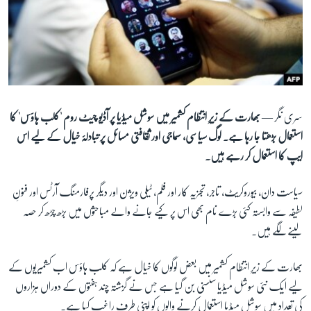
آرٹ
آزادیٔ صحافت
سائنس و ٹیکنالوجی
صحت
دلچسپ و عجیب
سری نگر —
بھارت کے زیرِ انتظام کشمیر میں سوشل میڈیا پر آڈیو چیٹ روم 'کلب ہاؤس' کا
استعمال بڑھتا جا رہا ہے۔ لوگ سیاسی، سماجی اور ثقافتی مسائل پر تبادلۂ خیال کے لیے اس
ویڈیوز
ایپ کا استعمال کر رہے ہیں۔
آڈیو
اسپیشل کوریج
سیاست دان، بیوروکریٹ، تاجر، تجزیہ کار اور فلم، ٹیلی ویژن اور دیگر پرفارمنگ آرٹس اور فنونِ
لطیفہ سے وابستہ کئی بڑے نام بھی اس پر کیے جانے والے مباحثوں میں بڑھ چڑھ کر حصہ
اداریہ
لینے لگے ہیں۔
Learning English
بھارت کے زیرِ انتظام کشمیر میں بعض لوگوں کا خیال ہے کہ کلب ہاؤس اب کشمیریوں کے
لیے ایک نئی سوشل میڈیا سنسنی بن گیا ہے جس نے گزشتہ چند ہفتوں کے دوراں ہزاروں
FOLLOW US
کی تعداد میں سوشل میڈیا استعمال کرنے والوں کو اپنی طرف راغب کیا ہے۔