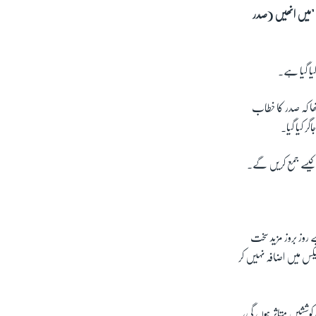
۔ "میں انھیں (صدر
ا گیا ہے۔
تھا کہ صدر کا خطاب
ر کیا گیا۔
 کیسے جمع کریں گے۔
روز بروز مزید سخت
ٹیکس میں اضافہ نہیں کر
کوششیں متاثر ہوں گی،