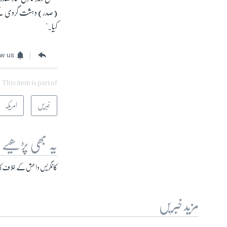
(صدر) دہشت گردی کے خطر
کیا۔"
ow us
This item is part of
خبریں
امریکہ
یہ بھی پڑھیے
کانگریس داعش کے خلاف کارر
مزید خبریں