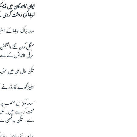
ایوان نمائندگان میں ڈیم
اوباما کو) دہشت گردی ک
صدر براک اوباما کے اس
منگل کو دیر گئے واشنگٹن 
امریکی خاندانوں کے لیے "خ
لیکن حال ہی میں سینیٹ
سینیٹر کورے گارڈنر نے
"صدر کو (اس منصب پر) چ
محنت کر رہے ہیں۔ ہمیں ا
رہے۔ لیکن بد قسمی سے 
ایران پر نئی پابندیاں ع