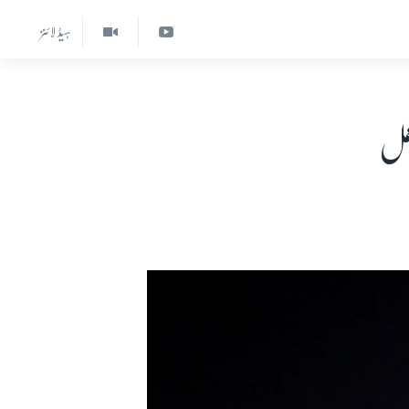
ہیڈ لائنز
عمل