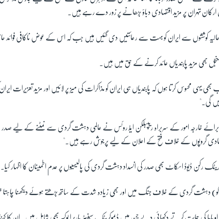
رکان تہران پر مزید اقتصادی دباؤ بڑھانے پر زور دے رہے ہیں۔
تھا کہ حالیہ کوششوں سے ایران کو بہت سے رعائتیں دی گئیں ہیں جب کہ اس کے عوض ناکافی فوائد
اینجل بھی مزید پابندیاں عائد کرنے کے حق میں ہیں۔
اب بھی یہی محسوس کرتا ہوں کہ پابندیاں ہی ایران کو مذاکرات کی میز پر لائیں اور مزید تعزیرات ایر
یں گی۔"
ی برائے خارجہ امور کے سربراہ ریپبلکن ایڈ روئس نے عالمی دہشت گردی سے نمٹنے کے لیے صدر اوبام
جہادی گروپوں کے خلاف فتح کے اعلان کے لیے پرجوش رہے ہیں۔"
وکریٹک رکن ڈیوڈ اسکاٹ بھی صدر کی انسداد دہشت گردی کی پالیسیوں پر عدم اطمینان کا اظہار کیا۔
ا کو) دہشت گردی کے خلاف جنگ میں اور بھی زیادہ شدت کے ساتھ بڑھتے ہوئے دیکھنا چاہتا ت
وباما کی حمایت کرتے دکھائی دیے جن میں ڈیموکریٹک سینیٹر باربرا بوکسر بھی شامل ہیں۔ ان کا کہنا