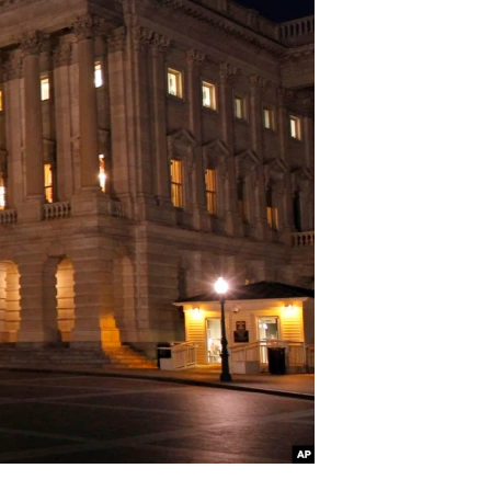
آرٹ
آزادیٔ صحافت
سائنس و ٹیکنالوجی
صحت
دلچسپ و عجیب
ویڈیوز
آڈیو
اسپیشل کوریج
اداریہ