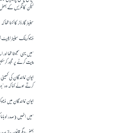
لیکن کانگریس کے بعض ا
سینیٹر گارڈنر کا کہنا 
ڈیموکریٹک سینیٹر ایلیٹ 
"میں یہی سمجھتا تھا اور 
چیت کرنے پر مجبور کرسک
ایوان نمائندگان کی کمیٹ
کرتے ہوئے کہا کہ وہ "
ایوان نمائندگان میں ڈیم
"میں انھیں (صدر اوبام
بعض دیگر قانون ساز صدر ا