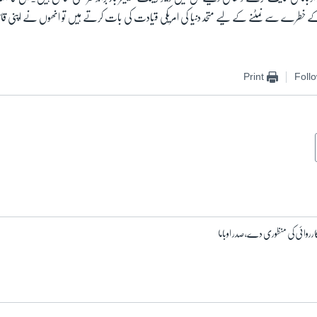
ے سے نمٹنے کے لیے متحد دنیا کی امریکی قیادت کی بات کرتے ہیں تو انھوں نے اپنی قائدانہ
Print
Foll
وائی کی منظوری دے، صدر اوباما