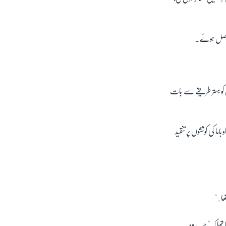
 حاصل ہوئے۔
ان کو بہتر طریقے سے بات
ا کی کوششوں پر تنقید
ھا۔"
 تھا کہ " جب وہ