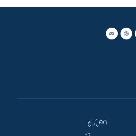
اسپیشل کوریج