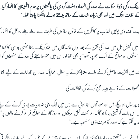
وکریٹک رکن ڈیوڈ اسکاٹ نے صدر کی انسداد دہشت گردی کی پالیسیوں پر عدم اطمینان کا اظہار کیا
ے خلاف جنگ میں اور بھی زیادہ شدت کے ساتھ بڑھتے ہوئے دیکھنا چاہتا تھا۔"
ٹیٹ آف دی یونین خطاب پر کانگریس کے قانون سازوں کی طرف سے ملے جلے ردعمل کا اظہار کی
میں کپیٹل ہل میں صدر کی تقریر کے بعد ایوان نمائندگان میں ڈیموکریٹک رہنما نینسی پلوسی کا کہنا 
وشحالی اور مواقع کے ایک بھرپور تصور" پر بھی تھا اور اس میں متوسط طبقے کی مدد کے منصوبوں کو اجاگ
 میں اکثریت حاصل کرنے والے ریبپلکنز نے یہ سوال اٹھایا کہ صدر ان اقدامات کے لیے فنڈ
 محصولات کے ذریعے پیسہ جمع کرنے کی مخالفت کی۔
ھ سال ہو چکے ہیں اور صورتحال ابتر ہوئی ہے جس میں لوگ اپنی ضروریات پوری کرنے کے لیے 
س بات کو یقینی بنانا ہو گا کہ ہم محنت کش امریکیوں اور روزگار کے مواقع فراہم کرنے والوں پر 
یہ لگتا ہے کہ صدر کا صرف یہی منصوبہ ہے۔"
ائد کرنے سے متعلق صدر اوباما کا کہنا تھا کہ اس سے جوہری تنازع کے حل کے لیے جاری مذاکراتی 