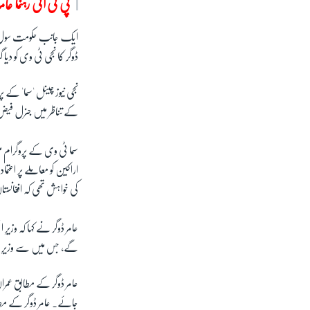
پی ٹی آئی رہنما عا
ایک جانب حکومت سول، م
ڈوگر کا نجی ٹی وی کو دیا 
نجی نیوز چینل 'سما' کے پ
کے تناظر میں جنرل فیض 
سما ٹی وی کے پروگرام می
اراکین کو معاملے پر اعت
کی خواہش تھی کہ افغانس
عامر ڈوگر نے کہا کہ وزی
گے، جس میں سے وزیرِ 
عامر ڈوگر کے مطابق عمران
جائے۔ عامر ڈوگر کے مطا