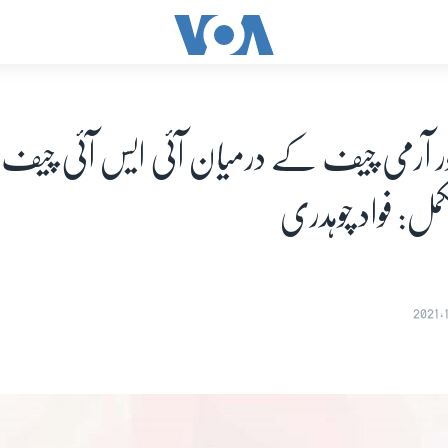
اور آرمی چیف کے درمیان آئی ایس آئی چیف ک
ل: فواد چوہدری