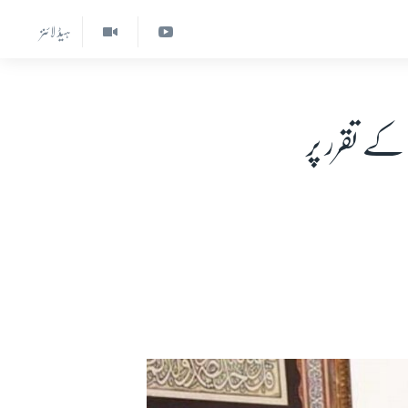
ہیڈ لائنز
ے تقرر پر