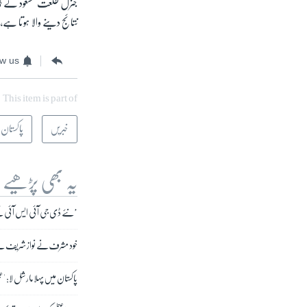
جنرل طلعت مسعود نے کہا 
نتائج دینے والا ہوتا ہے،
ow us
This item is part of
خبریں
پاکستان
یہ بھی پڑھیے
’نئے ڈی جی آئی ایس آئی ک
خود مشرف نے نواز شریف سے ک
پاکستان میں پہلا مارشل لا: 'عج