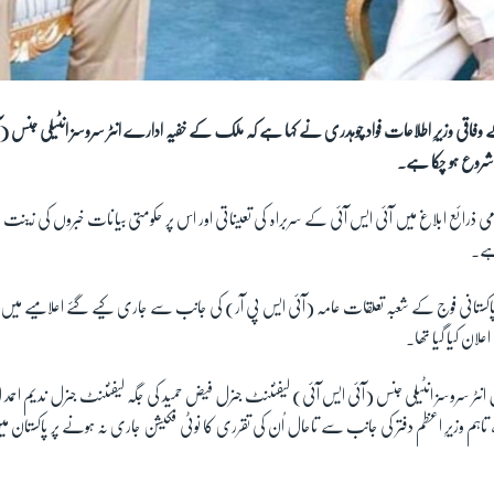
 وفاقی وزیرِ اطلاعات فواد چوہدری نے کہا ہے کہ ملک کے خفیہ ادارے انٹر سروسز انٹیلی جنس
 شروع ہو چکا ہے۔
ی ذرائع ابلاغ میں آئی ایس آئی کے سربراہ کی تعیناتی اور اس پر حکومتی بیانات خبروں کی زینت
ہے۔
و پاکستانی فوج کے شعبہ تعلقات عامہ (آئی ایس پی آر) کی جانب سے جاری کیے گئے اعلامیے میں
 اعلان کیا گیا تھا۔
 انٹر سروسز انٹیلی جنس (آئی ایس آئی) لیفٹننٹ جنرل فیض حمید کی جگہ لیفٹننٹ جنرل ندیم احمد انجم 
ا، تاہم وزیرِ اعظم دفتر کی جانب سے تاحال اُن کی تقرری کا نوٹی فکیشن جاری نہ ہونے پر پاکستان م