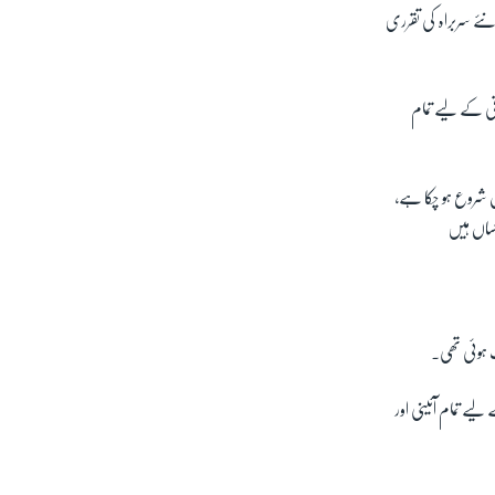
نئے سربراہ کی تقرری
قی کے لیے تمام
ری کا پراسس شروع ہو چکا ہے،
کساں ہیں
ت ہوئی تھی۔
لیے تمام آئینی اور