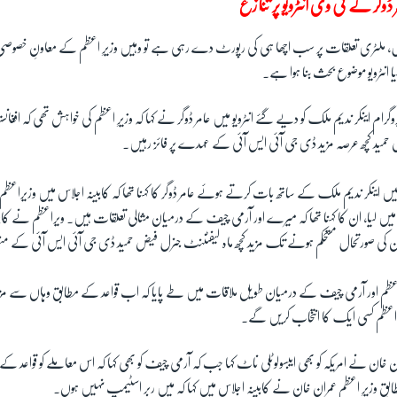
مر ڈوگر کے ٹی وی انٹرویو پر تنازع
لٹری تعلقات پر سب اچھا ہی کی رپورٹ دے رہی ہے تو وہیں وزیرِ اعظم کے معاونِ خصوصی بر
گیا انٹرویو موضوع بحث بنا ہوا ہے۔
روگرام اینکر ندیم ملک کو دیے گئے انٹرویو میں عامر ڈوگر نے کہا کہ وزیرِ اعظم کی خواہش تھی کہ افغ
حمید کچھ عرصہ مزید ڈی جی آئی ایس آئی کے عہدے پر فائز رہیں۔
ں اینکر ندیم ملک کے ساتھ بات کرتے ہوئے عامر ڈوگر کا کہنا تھا کہ کابینہ اجلاس میں وزیراعظ
ماد میں لیا، ان کا کہنا تھا کہ میرے اور آرمی چیف کے درمیان مثالی تعلقات ہیں۔ ویراعظم نے کابی
تان کی صورتحال مستحکم ہونے تک مزید کچھ ماہ لیفٹننٹ جنرل فیض حمید ڈی جی آئی ایس آئی کے م
رِ اعظم اور آرمی چیف کے درمیان طویل ملاقات میں طے پایا کہ اب قواعد کے مطابق وہاں سے مزید
اعظم کسی ایک کا انتخاب کریں گے۔
 خان نے امریکہ کو بھی ایبسولوٹلی ناٹ کہا جب کہ آرمی چیف کو بھی کہا کہ اس معاملے کو قواعد کے 
بق وزیرِ اعظم عمران خان نے کابینہ اجلاس میں کہا کہ میں ربر اسٹیمپ نہیں ہوں۔