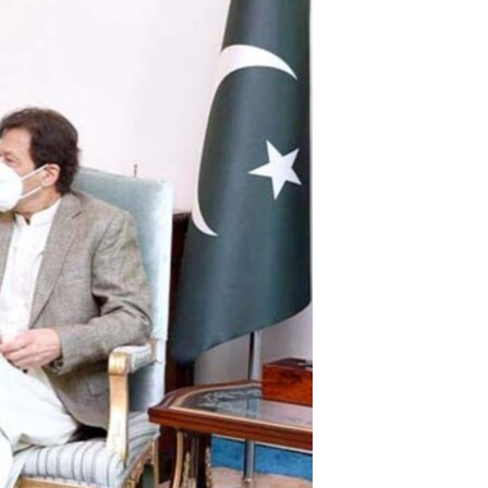
آرٹ
آزادیٔ صحافت
سائنس و ٹیکنالوجی
صحت
دلچسپ و عجیب
ویڈیوز
آڈیو
اسپیشل کوریج
اداریہ