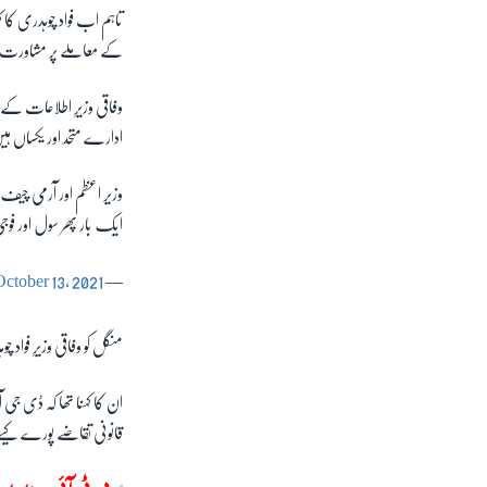
تاہم اب فواد چوہدری کا 
کے معاملے پر مشاورت 
وفاقی وزیرِ اطلاعات کے
ادارے متحد اور یکساں ہ
ایک بار پھر سول اور فوج
October 13, 2021
— Ch Fawad Hussain (@fawadchaudhry)
منگل کو وفاقی وزیرِ فوا
ان کا کہنا تھا کہ ڈی جی ا
قانونی تقاضے پورے کی