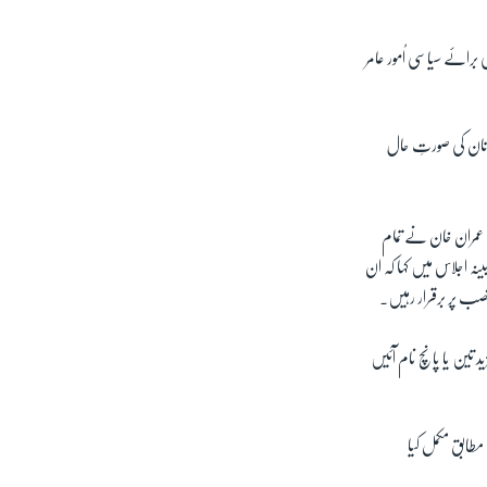
ائے سیاسی اُمور عامر
انستان کی صورتِ حال
م عمران خان نے تمام
نہ اجلاس میں کہا کہ ان
نصب پر برقرار رہیں۔
 تین یا پانچ نام آئیں
مطابق مکمل کیا