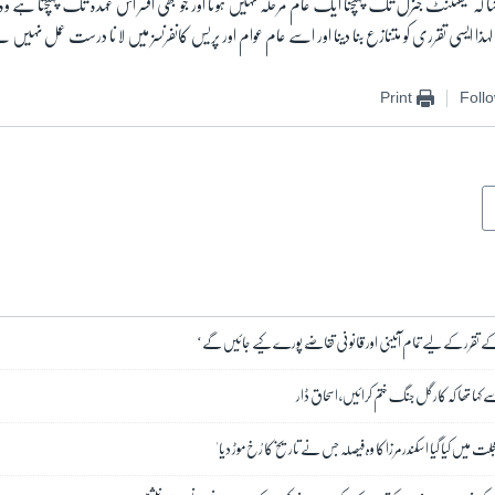
کہ لیفٹننٹ جنرل تک پہنچنا ایک عام مرحلہ نہیں ہوتا اور جو بھی افسر اس عہدہ تک پہنچتا ہے وہ ہ
 لہذا ایسی تقرری کو متنازع بنا دینا اور اسے عام عوام اور پریس کانفرنسز میں لانا درست عمل نہیں
Print
Foll
ے تقرر کے لیے تمام آئینی اور قانونی تقاضے پورے کیے جائیں گے‘
ہا تھا کہ کارگل جنگ ختم کرائیں، اسحاق ڈار
لت میں کیا گیا اسکندر مرزا کا وہ فیصلہ جس نے تاریخ کا رُخ موڑ دیا'