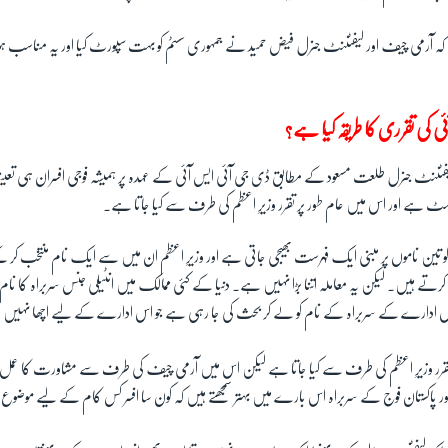
ا کہ آرمی چیف اور لیفٹننٹ جنرل فیض حمید نے جمہوری سسٹم کو بہت سپورٹ کیا اور یہ مناسب 
ی کی تقرری کا طریقہ کیا ہے؟
یفٹننٹ جنرل طلعت مسعود کے مطابق ڈی جی آئی ایس آئی کے عہدہ پر ہمیشہ فوجی افسران ہی 
ٹ ہے اور اس میں عام طور پر تقرر وزیرِ اعظم کی طرف سے کیا جاتا ہے۔
کو تین ناموں پر مبنی ایک فہرست بھیجی جاتی ہے اور وزیرِ اعظم ان میں سے ایک نام منتخب کر 
کرتے ہیں۔ لیکن یہ معاملہ اتنا بڑا نہیں ہے۔ دنیا کے کئی ممالک میں انٹیلی جنس سربراہ کا نام ب
 اس ادارے کے سربراہ کے نام کو لے کر بحث کی جا رہی ہے جو اس ادارے کے لیے اچھا نہی
 تقرر وزیرِ اعظم کی طرف سے کیا جاتا ہے لیکن اس میں آرمی چیف کی طرف سے مشاورت کا عمل بھ
ور پاکستان فوج کے سربراہ اس بارے میں بہتر سمجھتے ہیں کہ کون سا افسر کس کام کے لیے موضو