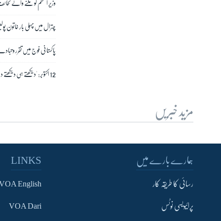
وزیرِ اعظم کو ملنے والے تحائ
چترال میں پہلی بار خاتون پول
پاکستانی فوج میں تقرر و تبا
12 اکتوبر: 'دیکھتے ہی دیکھتے دوست دشمن بن گئے'
مزید خبریں
ہمارے بارے میں
LINKS
رسائی کا طریقہ کار
VOA English
پرائیویسی نوٹس
VOA Dari