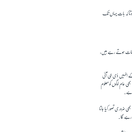
ہوتا کہ بات یہاں تک
تعینات ہوتے رہے ہیں،
کے انہیں ڈی جی آئی
ھی عام لوگوں کو معلوم
ں ہے۔
ی ضروری تصور کیا جاتا
ع رہے گا۔