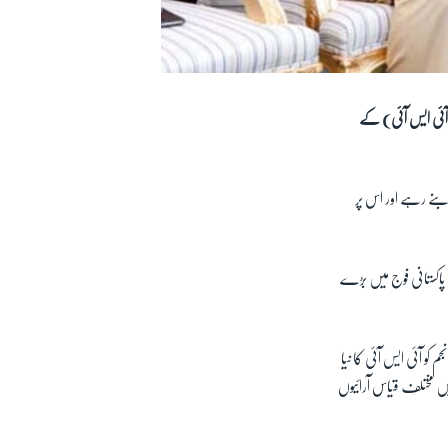
 (آئی ایس آئی) کے
 بنے رہے اور اس پر
 پاکستانی فوج میں بڑے
کو آئی ایس آئی کا نیا
یں مختلف قیاس آرائیوں