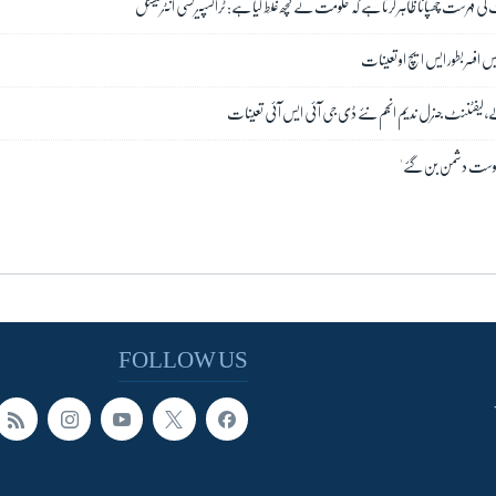
ف کی فہرست چھپانا ظاہر کرتا ہے کہ حکومت نے کچھ غلط کیا ہے: ٹرانسپیرنسی انٹرنیشنل
یس افسر بطور ایس ایچ او تعینات
دلے، لیفٹننٹ جنرل ندیم انجم نئے ڈی جی آئی ایس آئی تعینات
FOLLOW US