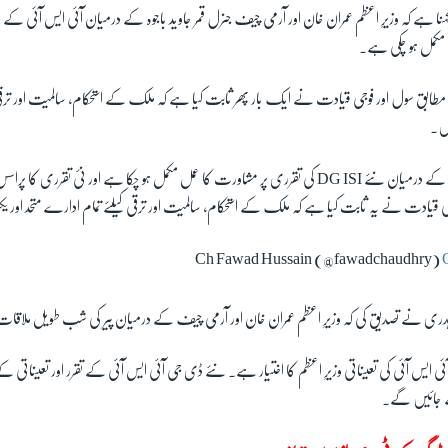
کہنا ہے کہ وزیرِ اعظم عمران خان اور آرمی چیف جنرل قمر جاوید باجوہ کے درمیان آئی ایس آئی کے 
مکمل ہو چکی ہے۔
 مطابق سول اور فوجی قیادت نے ایک بار پھر ثابت کیا ہے کہ ملک کے استحکام، سالمیت اور تر
یں۔
وزیر اعظم اور آرمی چیف کے درمیان نئے DG ISI کی تقرری پر مشاورت کا عمل مکمل ہو چکا ہے اور نئ تقر
ی قیادت نے یہ ثابت کیا ہے کہ ملک کے استحکام، سالمیت اور ترقی کیلئے تمام ادارے متحد اور ی
د چوہدری نے تصدیق کی کہ وزیرِ اعظم عمران خان اور آرمی چیف کے درمیان پیر کی شب طویل ملاقا
ٓئی ایس آئی کی تعیناتی وزیرِ اعظم کا اختیار ہے۔ نئے ڈی جی آئی ایس آئی کے تقرر اور تعیناتی کے 
ے جائیں گے۔