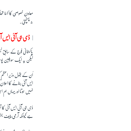
معاون خصوصی کا کہنا تھ
نہ پہنچتی۔
ڈی جی آئی ایس آئ
پاکستانی فوج کے سابق ل
لیکن یہ ایک سویلین پوس
اُن کے بقول وزیرِ اعظم 
ایس آئی بنانے کا اعلان 
نہیں ہوتا اور یہاں ہم
ڈی جی آئی ایس آئی کا
ہے کیونکہ آرمی چیف بط