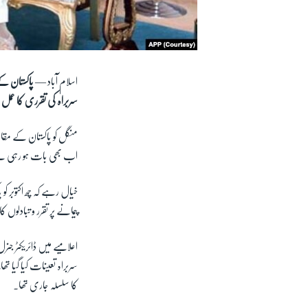
اسلام آباد —
پاکستان کے
سربراہ کی تقرری کا عمل
منگل کو پاکستان کے مقام
اب بھی بات ہو رہی 
خیال رہے کہ چھ اکتوبر ک
پیمانے پر تقرر و تبادلوں کا
اعلامیے میں ڈائریکٹر جنرل
سربراہ تعینات کیا گیا تھ
کا سلسلہ جاری تھا۔