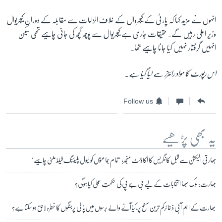
انہوں نے مزید کہا کہ پارٹی کے کیجروال کے خلاف الزامات سے مقابلہ کے دوران کیجریوال
وزیر اعلیٰ رہیں گے۔ حقیقات جاری ہے کیجریوال سے پوچھ گچھ کی جانی چاہیے تھی لیکن
انہیں گرفتار نہیں کیا جانا چاہیے تھا۔
اس رپورٹ کا مواد رائٹرز سے لیا گیا ہے۔
Follow us
یہ بھی پڑھیے
بھارتی الیکشن سے قبل کانگریس کا اکاؤنٹ منجمد؛ ’تمام جماعتوں کو لیول پلیئنگ فیلڈ ملنی چاہیے‘
بھارت: لوک سبھا انتخابات کے لیے بی جے پی کی حکمتِ عملی کیا ہو گی؟
بھارت کے اہم آبی ذخائرکم ترین سطح پر، کیاآنے والے برسوں میں پانی پرجنگوں کا خطرہ لاحق ہو سکتا ہے؟