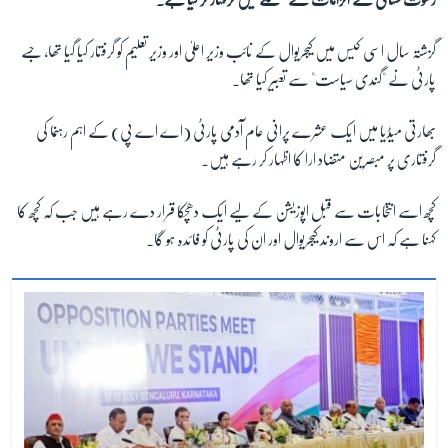
گزشتہ سال اسی کیس میں کیجریوال کے نائب وزیر اعلیٰ اور وزیر تعلیم کو گرفتار کیا گیا تھا، جسے
زبان
پارٹی نے "گندی سیاست" سے تعبیر کیا تھا۔
بھارتی میڈیا میں ایک عشرے پرانی عام آدمی پارٹی (اے اے پی) کے اہم رہنما کی
گرفتاری پر مبصرین متضاد ارا کا اظہار کر رہے ہیں۔
کچھ اسے انتخابات سے قبل اپوزیشن کے لیے ایک دھچکا قرار دے رہے ہیں جب کہ کچھ کا
کہنا ہے کہ اس سے اروند کیجریوال اور ان کی پارٹی کو فائدہ ہو گا۔