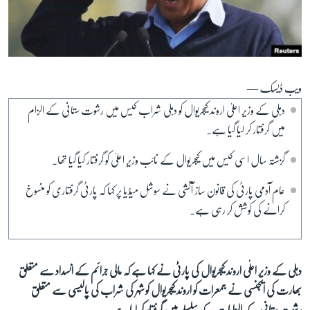
آرٹ
آزادیٔ صحافت
سائنس و ٹیکنالوجی
صحت
ویب ڈیسک —
دہلی کے وزیر اعلیٰ اروند کیجریوال کو دہلی شراب کیس میں رشوت ستانی کے الزام
دلچسپ و عجیب
میں گرفتار کر لیا گیا ہے۔
ویڈیوز
گزشتہ سال اسی کیس میں کیجریوال کے نائب وزیر اعلیٰ کو گرفتار کیا گیا تھا۔
آڈیو
اسپیشل کوریج
عام آدمی پارٹی کی قانون ساز آتشی نے سوشل میڈیا پر کہا کہ پارٹی گرفتاری کو منسوخ
کرانے کی کوشش کر رہی ہے۔
اداریہ
Learning English
دہلی کے وزیر اعلٰی اروند کیجریوال کی پارٹی نے کہا ہے کہ مالی جرائم کے انسداد سے متعلق
FOLLOW US
بھارت کی ایجنسی نے جمعرات کو اروند کیجریوال کو شہر کی شراب کی پالیسی سے متعلق
رشوت ستانی کے الزامات کے سلسلے میں گرفتار کر لیا ہے۔