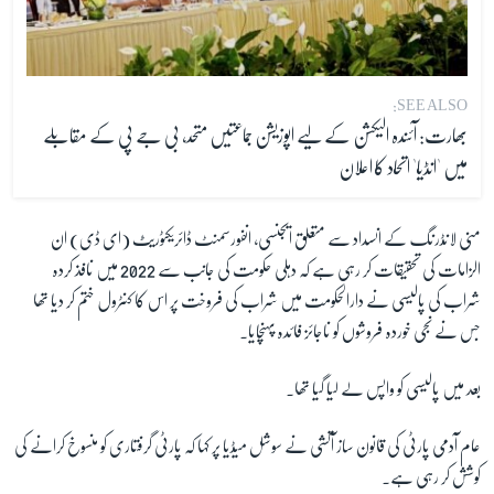
SEE ALSO:
بھارت: آئندہ الیکشن کے لیے اپوزیشن جماعتیں متحد، بی جے پی کے مقابلے
میں 'انڈیا' اتحاد کا اعلان
منی لانڈرنگ کے انسداد سے متعلق ایجنسی، انفورسمنٹ ڈائریکٹوریٹ (ای ڈی) ان
الزامات کی تحقیقات کر رہی ہے کہ دہلی حکومت کی جانب سے 2022 میں نافذ کردہ
شراب کی پالیسی نے دارالحکومت میں شراب کی فروخت پر اس کا کنٹرول ختم کر دیا تھا
جس نے نجی خوردہ فروشوں کو ناجائز فائدہ پہنچایا۔
بعد میں پالیسی کو واپس لے لیا گیا تھا۔
عام آدمی پارٹی کی قانون ساز آتشی نے سوشل میڈیا پر کہا کہ پارٹی گرفتاری کو منسوخ کرانے کی
کوشش کر رہی ہے۔