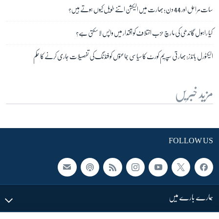
سات مراحل اور 44 دن؛ بھارت میں الیکشن اتنے طویل کیوں ہوتے ہیں؟
کیا راہول گاندھی کی مارچ حزب اختلاف کو اقتدار میں واپس لا سکتی ہے؟
الیکٹورل بانڈز: بھارتی سپریم کورٹ کا سیاسی جماعتوں کو فنڈنگ کی تفصیلات جاری کرنے کا حکم
مزید خبریں
FOLLOW US
ہمارے بارے میں