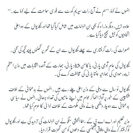
انہوں نے کہا، ’’ہم نے آج رات سپریم کورٹ سے فوری سماعت کے لیے کہا ہے۔‘‘
علاوہ ازیں، دیگر وزراء کو بھی ان الزامات میں شامل کیا گیا تھا اور کیجریوال کے دو اعلیٰ
اتحادیوں کو جیل بھیج دیا گیا ہے۔
جمعرات کی رات گرفتاری سے پہلے کیجریوال سے ان کے گھر پر گھنٹوں پوچھ گچھ کی گئی۔
کیجریوال کی عام آدمی پارٹی، یا کامن پیپلز پارٹی، بھارت کے آئندہ انتخابات میں وزیر اعظم
نریندر مودی کی بھارتیہ جنتا پارٹی کی مخالفت کرے گی۔
کیجریوال نو سال سے دہلی کے وزیر اعلیٰ چلے رہے ہیں۔ انہوں نے بدعنوانی کے خلاف
چیمپین کے طور پر آواز اٹھا کر عوام میں اپنے حامیوں کی تعداد بڑھائی۔انہوں نے سیاسی
بدعنوانی سے دوچار دیکھی جانے والی حکومت کے خلاف لڑا ئی کا عزم کیا تھا۔
وزیر تعلیم اور اے اے پی کے رہنما اتیشی سنگھ نے ان الزامات کی تردید کی ہے اور کیجریوال
کو گرفتار کرنے والی وفاقی ایجنسی کے دعووں کو من گھڑت قرار دیا۔