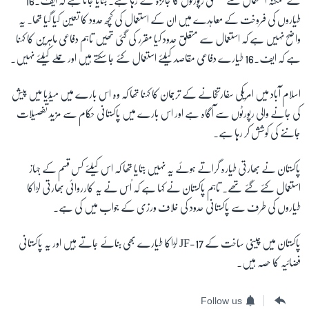
کے ممکنہ استعمال سے متعلق رپورٹوں کا جائزہ لے رہا ہے۔ بتایا جاتا ہے کہ ایف۔
16
طیاروں کی فروخت کے معاہدے میں ان کے استعمال کی کچھ حدود کا تعین کیا گیا تھا۔ یہ
واضح نہیں ہے کہ استعمال سے متعلق حدود کیا مقرر کی گئی تھیں تاہم دفاعی ماہرین کا کہنا
ہے کہ ایف۔
16
طیارے دفاعی مقاصد کیلئے استعمال کئے جا سکتے ہیں اور حملے کیلئے نہیں۔
اسلام آباد میں امریکی سفارتخانے کے ترجمان کا کہنا تھا کہ وہ اس بارے میں میڈیا میں پیش
کی جانے والی رپورٹوں سے آگاہ ہے اور اس بارے میں پاکستانی حکام سے مزید تفصیلات
جاننے کی کوشش کر رہا ہے۔
پاکستان نے بھارتی طیارہ گراتے ہوئے یہ نہیں بتایا تھا کہ اس کیلئے کس قسم کے جہاز
استعمال کئے گئے تھے۔ تاہم پاکستان نے کہا ہے کہ اُس نے یہ کارروائی بھارتی لڑاکا
طیاروں کی طرف سے پاکستانی حدود کی خلاف ورزی کے جواب میں کی ہے۔
پاکستان میں چینی ساخت کے
JF-17
لڑاکا طیارے بھی بنائے جاتے ہیں اور یہ پاکستانی
فضائیہ کا حصہ ہیں۔
Follow us