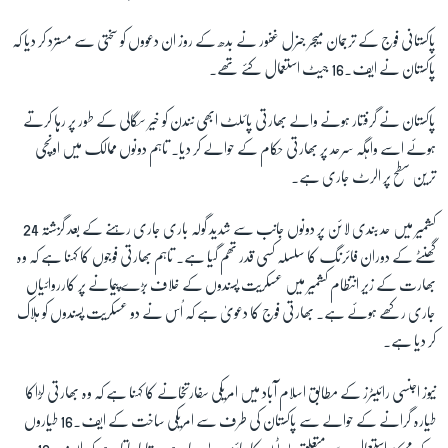
پاکستانی فوج کے ترجمان میجر جنرل غفور نے بدھ کے روز ان دعووں کو سختی سے مسترد کر دیا کہ
زبان
پاکستان نے ایف۔
16
جیٹ استعمال کئے تھے۔
پاکستان نے گرفتار ہونے والے بھارتی پائلٹ ابھی نندن کو خیر سگالی کے طور پر رہا کرتے
ہوئے اسے واہگہ سرحد پر بھارتی حکام کے حوالے کر دیا۔ تاہم دونوں ممالک میں اونچی
ترین سطح پر الرٹ جاری ہے۔
کشمیر میں حد بندی لائن پر دونوں جانب سے شدید گولہ باری جاری رہنے کے بعد گزشتہ
24
گھنٹے کے دوران فائرنگ کا سلسلہ کسی قدر تھم گیا ہے۔ تاہم بھارتی فوجوں کا کہنا ہے کہ وہ
بھارت کے زیر انتظام کشمیر میں عسکریت پسندوں کے خلاف بڑے پیمانے پر کارروائیاں
جاری رکھے ہوئے ہے۔ بھارتی فوج کا دعویٰ ہے کہ اُس نے دو عسکریت پسندوں کو ہلاک
کر دیا ہے۔
نیوز اجنسی رائیٹرز کے مطابق اسلام آباد میں امریکی سفارتخانے کا کہنا ہے کہ وہ بھارتی لڑاکا
طیارہ گرانے کے حوالے سے پاکستان کی طرف سے امریکی ساخت کے ایف۔
16
طیاروں