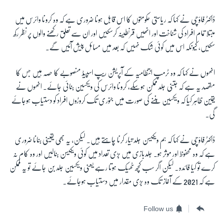
ڈاکٹر فاؤچی نے کہا کہ ریاستی حکومتوں کا اس قابل ہونا ضروری ہے کہ وہ کرونا وائرس میں
مبتلا تمام افراد کی شناخت اور انھیں قرنطینہ کرسکیں اور ان سے تعلق رکھنے والوں پر نظر رکھ
سکیں، کیونکہ اس میں کوئی شک نہیں کہ بعد میں مسائل پیش آئیں گے۔
انھوں نے کہا کہ وہ ٹرمپ انتظامیہ کے آپریشن ریپ اسپیڈ منصوبے کا حصہ ہیں جس کا
مقصد یہ ہے کہ جتنی جلد ممکن ہوسکے، کرونا وائرس کی ویکسین بنائی جائے۔ انھوں نے
یقین ظاہر کیا کہ ویکسین بننے کی صورت میں جنوری تک کروڑوں افراد کو دستیاب ہوجائے
گی۔
ڈاکٹر فاؤچی نے کہا کہ ہم ویکیسن جلد تیار کرنا چاہتے ہیں۔ لیکن، یہ بھی یقینی بنانا ضروری
ہے کہ وہ محفوظ اور موثر ہو۔ جلدبازی میں بڑی تعداد میں کوئی ویکیسن بنالیں اور وہ کام نہ
کرے تو کیا فائدہ۔ لیکن اگر سب کچھ ٹھیک ہوتا رہے یعنی ویکسین جلد بن جائے تو یہ ممکن
ہے کہ 2021 کے آغاز تک وہ بڑی مقدار میں دستیاب ہوجائے۔
Follow us