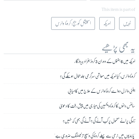
This item is part of
خبریں
امریکہ
اسپیشل کوریج: کرونا وائرس
یہ بھی پڑھیے
امریکہ میں 6 ہفتوں کے دوران 3 کروڑ افراد بیروزگار
کرونا وائرس: کیا امریکہ میں معاشی سرگرمی جلد بحال ہوسکے گی؟
اینٹی وائرل دوا سے کرونا وائرس کے علاج میں کامیابی
سائنس دانوں کا کرونا ویکسین کی تیاری میں پیش رفت کا دعویٰ
زندگی پرانے معمول پر کب آئے گی؟ آئے گی بھی کہ نہیں؟
'پابندیوں میں نرمی سے پہلے کرونا کی وسیع تر ٹیسٹنگ ضروری ہے'