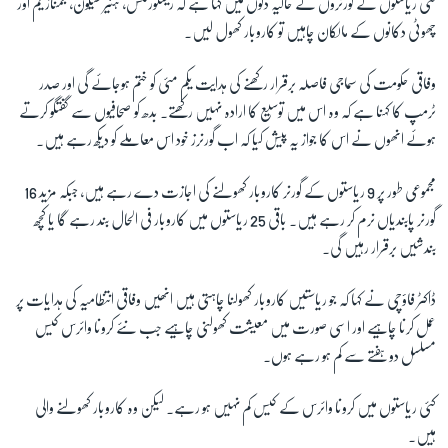
کئی ریاستوں کے گورنروں نے حالیہ دنوں میں کہا ہے کہ ریسٹورنٹس، ہئیر سیلون، جمنازیم اور
چھوٹی دکانوں کے مالکان چاہیں تو کاروبار کھول لیں۔
زبان
وفاقی حکومت کی سماجی فاصلہ برقرار رکھنے کی ہدایت یکم مئی کو ختم ہوجائے گی اور صدر
ٹرمپ کا کہنا ہے کہ وہ اس میں توسیع کا ارادہ نہیں رکھتے۔ بدھ کو صحافیوں سے گفتگو کرتے
ہوئے انھوں نے اس کا جواز یہ پیش کیا کہ اب گورنرز خود اس معاملے کو دیکھ رہے ہیں۔
مجموعی طور پر 9 ریاستوں کے گورنر کاروبار کھولنے کی اجازت دے رہے ہیں، جبکہ مزید 16
گورنر پابندیاں نرم کر رہے ہیں۔ باقی 25 ریاستوں میں کاروبار فی الحال بند رہے گا یا کچھ
بندشیں برقرار رہیں گی۔
ڈاکٹر فاؤچی نے کہا کہ جو ریاستیں کاروبار کھولنا چاہتی ہیں انھیں وفاقی انتظامیہ کی ہدایات پر
عمل کرنا چاہیے اور اسی صورت میں معیشت کھولنی چاہیے جب نئے کرونا وائرس کیس
مسلسل دو ہفتے سے کم ہو رہے ہوں۔
کئی ریاستوں میں کرونا وائرس کے کیس کم نہیں ہو رہے۔ لیکن وہ کاروبار کھولنے والی
ہیں۔