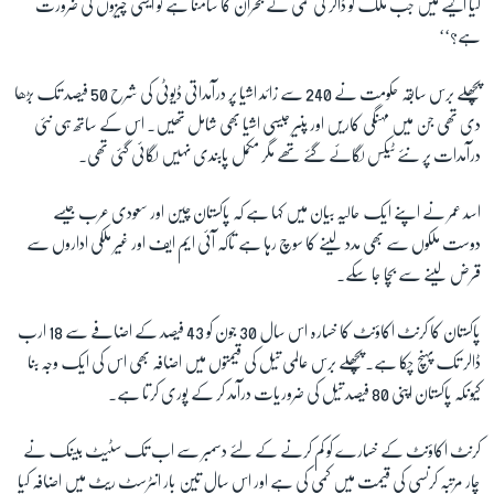
کیا ایسے میں جب ملک کو ڈالر کی کمی کے بحران کا سامنا ہے تو ایسی چیزوں کی ضرورت
ہے؟
‘‘
پچھلے برس سابقہ حکومت نے 240 سے زائد اشیا پر درآمداتی ڈیوٹی کی شرح 50 فیصد تک بڑھا
دی تھی جن میں مہنگی کاریں اور پنیر جیسی اشیا بھی شامل تھیں۔ اس کے ساتھ ہی نئی
درآمدات پر نئے ٹیکس لگائے گئے تھے مگر مکمل پابندی نہیں لگائی گئی تھی۔
اسد عمر نے اپنے ایک حالیہ بیان میں کہا ہے کہ پاکستان چین اور سعودی عرب جیسے
دوست ملکوں سے بھی مدد لینے کا سوچ رہا ہے تاکہ آئی ایم ایف اور غیر ملکی اداروں سے
قرض لینے سے بچا جا سکے۔
پاکستان کا کرنٹ اکاؤنٹ کا خسارہ اس سال 30 جون کو 43 فیصد کے اضافے سے 18 ارب
ڈالر تک پہنچ چکا ہے۔ پچھلے برس عالمی تیل کی قیمتوں میں اضافہ بھی اس کی ایک وجہ بنا
کیونکہ پاکستان اپنی 80 فیصد تیل کی ضروریات درآمد کر کے پوری کرتا ہے۔
کرنٹ اکاؤنٹ کے خسارے کو کم کرنے کے لئے دسمبر سے اب تک سٹیٹ بینک نے
چار مرتبہ کرنسی کی قیمت میں کمی کی ہے اور اس سال تین بار انٹرسٹ ریٹ میں اضافہ کیا