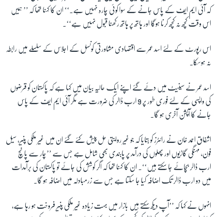
کہ آئی ایم ایف کے پاس جانے کے سوا کوئی چارہ نہیں ہے۔‘‘ ان کا کہنا تھا کہ ’’ ہمیں
اس وقت کچھ نہ کچھ کرنا ہوگا اور ہاتھ پر ہاتھ رکھنا قبول نہیں ہے‘‘۔
اس رپورٹ کے لئے اسد عمر سے اقتصادی مشاورتی کونسل کے اجلاس کے سلسلے میں رابطہ
نہ ہوسکا۔
اسد عمر نے سینیٹ میں دئے گئے اپنے ایک حالیہ بیان میں کہا ہے کہ پاکستان کو قرضوں
کی واپسی کے لئے فوری طور پر 9 ارب ڈالر کی ضرورت ہے مگر آئی ایم ایف کے پاس
جانے کا آپشن آخری ہو گا۔
اشفاق احمد خان نے رائٹرز کو بتایا کہ جو غیر روایتی حل پیش کئے گئے ان میں غیر ملکی پنیر، سیل
فون، مہنگی گاڑیوں اور پھلوں کی درآمد پر پابندی بھی شامل ہے جس سے ’’چار سے پانچ
ارب ڈالر بچائے جا سکتے ہیں‘‘۔ ان کا کہنا تھا کہ اگر کوشش کی جائے تو پاکستان کی برآمدات
میں دو ارب ڈالر تک اضافہ کیا جا سکتا ہے جس سے زرمبادلہ میں اضافہ ہو گا۔
انہوں نے کہا کہ ’’آپ دیکھ سکتے ہیں بازار میں بہت زیادہ غیر ملکی پنیر فروخت ہو رہا ہے،