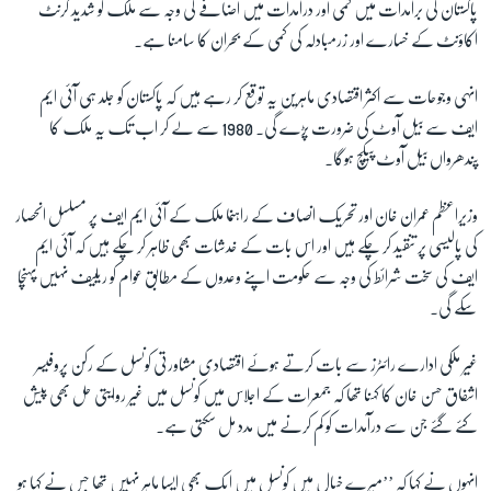
پاکستان کی برآمدات میں کمی اور درآمدات میں اضافے کی وجہ سے ملک کو شدید کرنٹ
اکاؤنٹ کے خسارے اور زرمبادلہ کی کمی کے بحران کا سامنا ہے۔
زبان
انہی وجوحات سے اکثر اقتصادی ماہرین یہ توقع کر رہے ہیں کہ پاکستان کو جلد ہی آئی ایم
ایف سے بیل آوٹ کی ضرورت پڑے گی۔ 1980 سے لے کر اب تک یہ ملک کا
پندھرواں بیل آوٹ پیکچ ہوگا۔
وزیراعظم عمران خان اور تحریک انصاف کے راہنما ملک کے آئی ایم ایف پر مسلسل انحصار
کی پالیسی پر تنقید کر چکے ہیں اور اس بات کے خدشات بھی ظاہر کر چکے ہیں کہ آئی ایم
ایف کی سخت شرائط کی وجہ سے حکومت اپنے وعدوں کے مطابق عوام کو ریلیف نہیں پہنچا
سکے گی۔
غیر ملکی ادارے رائٹرز سے بات کرتے ہوئے اقتصادی مشاورتی کونسل کے رکن پروفیسر
اشفاق حسن خان کا کہنا تھا کہ جمعرات کے اجلاس میں کونسل میں غیر روایتی حل بھی پیش
کئے گئے جن سے درآمدات کو کم کرنے میں مدد مل سکتی ہے۔
انہوں نے کہا کہ ’’میرے خیال میں کونسل میں ایک بھی ایسا ماہر نہیں تھا جس نے کہا ہو