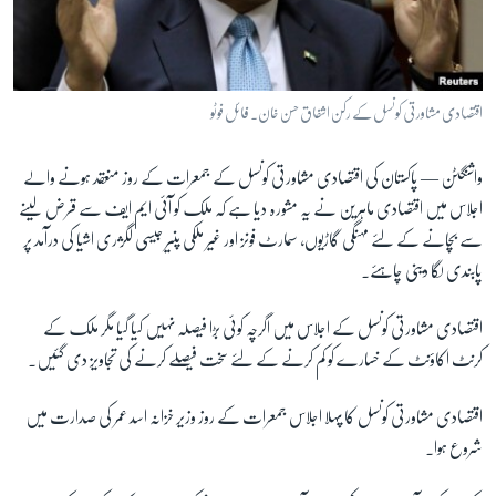
آرٹ
آزادیٔ صحافت
سائنس و ٹیکنالوجی
اقتصادی مشاورتی کونسل کے رکن اشفاق حسن خان۔ فائل فوٹو
صحت
واشنگٹن —
پاکستان کی اقتصادی مشاورتی کونسل کے جمعرات کے روز منعقد ہونے والے
دلچسپ و عجیب
اجلاس میں اقتصادی ماہرین نے یہ مشورہ دیا ہے کہ ملک کو آئی ایم ایف سے قرض لینے
ویڈیوز
سے بچانے کے لئے مہنگی گاڑیوں، سمارٹ فونز اور غیر ملکی پنیر جیسی لگژری اشیا کی درآمد پر
آڈیو
پابندی لگا دینی چاہئے۔
اسپیشل کوریج
اقتصادی مشاورتی کونسل کے اجلاس میں اگرچہ کوئی بڑا فیصلہ نہیں کیا گیا مگر ملک کے
اداریہ
کرنٹ اکاؤنٹ کے خسارے کو کم کرنے کے لئے سخت فیصلے کرنے کی تجاویز دی گئیں۔
Learning English
اقتصادی مشاورتی کونسل کا پہلا اجلاس جمعرات کے روز وزیر خزانہ اسد عمر کی صدارت میں
شروع ہوا۔
FOLLOW US