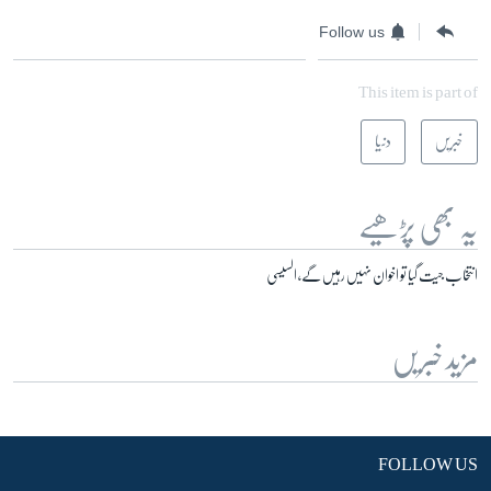
Follow us
This item is part of
خبریں
دنیا
یہ بھی پڑھیے
انتخاب جیت گیا تو اخوان نہیں رہیں گے، السیسی
مزید خبریں
FOLLOW US