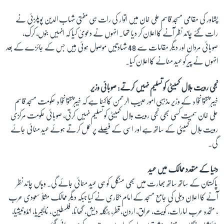
پشاور کی مقامی مسجد قاسم علی خان میں اتوار کی رات ہی مفتی شہاب الدین پوپلزئی نے
رات گئے چاند نظر آنے کااعلان کر دیا تھا۔ انہوں نے دعویٰ کیا کہ انہیں بنوں، کرک،
صوبائی مردان اور دیگر مقامات سے 48 شہادتیں موصول ہوئی ہیں جس کے جائزے کے بعد
انہوں نے پیر کو عید منانے کااعلان کیا۔
نجی رویت ہلال کمیٹی کو تسلیم نہیں کرتے: صوبائی وزیر
خیبر پختوانخواہ کے وزیر مذہبی امور حبیب الرحمن کاکہنا ہے کہ خیبرپختوانخواہ حکومت مسجد قاسم
علی خان سمیت کسی بھی نجی رویت ہلال کمیٹی کو تسلیم نہیں کرتی، صوبائی حکومت مرکزی
رویت ہلال کمیٹی کے ساتھ ہے اور اسی کے فیصلے پر عمل کرتے ہوئے عید منائی جائے
گی۔
دنیا کے متعدد ممالک میں عید
پاکستان کے ساتھ ساتھ بھارت میں بھی منگل کو ہی عید منائی جائے گی۔ وہاں چاند نظر
آنے کا اعلان دہلی کی جامع مسجد کے امام بخاری نے کیا جبکہ دیگر ممالک مثلاً سعودی عرب
، متحدہ عرب امارات، کویت، عراق، اردن،قطر، بنگلہ دیش، گھانا، فلسطین، نائیجیریا، انڈونیشیا،