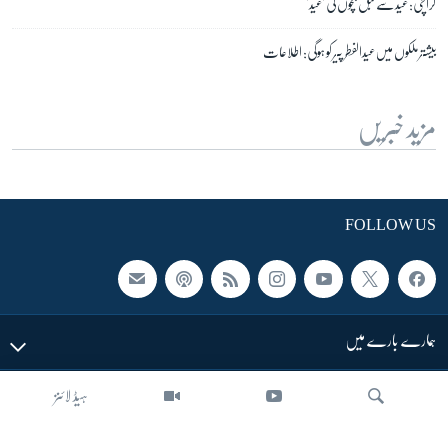
کراچی: عید سے قبل بچوں کی 'عید'
بیشتر ملکوں میں عیدالفطر پیر کو ہوگی: اطلاعات
مزید خبریں
FOLLOW US
ہمارے بارے میں
ہیڈ لائنز
LINKS