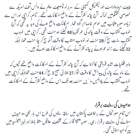
چیف میٹرولوجسٹ اور ٹیکنیکل کمیٹی کے سربراہ توصیف عالم نے وائس آف امریکہ سے
خصوصی گفتگومیں کہا کہ ’آج چاند نظرآنے کے واضح امکانات تھے۔ تاہم، کراچی اور اس سے
زیادہ صوبہ پنجاب میں موسم خاصا ابر آلود تھا۔ امکانات واضح ہونے کی وجہ یہ تھی کہ آج
غروب آفتاب کے و قت چاند کی عمر تقریباً 40 گھنٹے دو منٹ تھی۔کراچی میں غروب
آفتاب سات بج کر20 منٹ اورغروب مہتاب کا وقت آٹھ بج کر چارمنٹ تھا، جبکہ
32گھنٹے سے زائد عمرہونے پرچاندنظر آنے کے واضح امکانات ہوتے ہیں۔‘
ماہر فلکیات شاہد قریشی کا کہنا ہے کہ آج چاند نظر آنے کے امکانات واضح تھے کیوں کہ
نئے ماہ کے چاند کی پیدائش کا وقت اتوار 27 جولائی صبح 3 بج کر 44منٹ تھاجبکہ کراچی میں
غروب آفتاب کے چوالیس وٴیں منٹ بعد تک اس کے واضح نظرآنے کے امکانات
تھے۔
دوعیدوں کی روایت برقرار
اس تمام صورتحال کے برخلاف پاکستان میں سابقہ سالوں کی طرح اس بار بھی دو عیدیں
منانے کی روایت برقرار رہی۔ صوبہ پختوانخوا ہ کے مختلف علاقوں مثلاً باجوڑ اورخیبر ایجنسیز میں
پیر کو عید منائی گئی۔