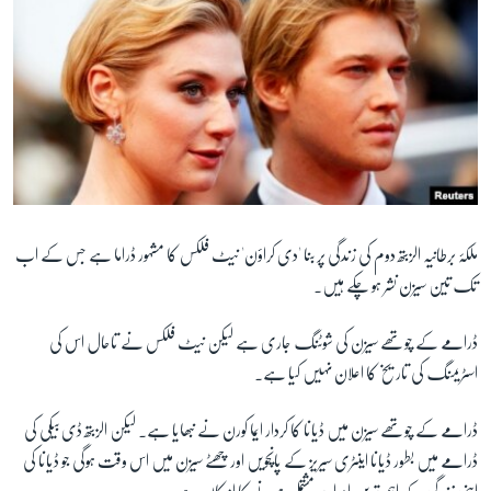
زبان
ملکۂ برطانیہ الزبتھ دوم کی زندگی پر بنا 'دی کراؤن' نیٹ فلکس کا مشہور ڈراما ہے جس کے اب
تک تین سیزن نشر ہو چکے ہیں۔
ڈرامے کے چوتھے سیزن کی شوٹنگ جاری ہے لیکن نیٹ فلکس نے تاحال اس کی
اسٹریمنگ کی تاریخ کا اعلان نہیں کیا ہے۔
ڈرامے کے چوتھے سیزن میں ڈیانا کا کردار ایما کورن نے نبھایا ہے۔ لیکن
الزبتھ ڈی بیکی کی
ڈرامے میں بطور ڈیانا اینٹری سیریز کے پانچویں اور چھٹے سیزن میں اس وقت ہوگی جو ڈیانا کی