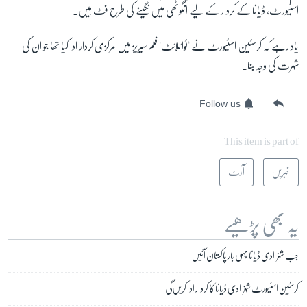
اسٹیورٹ، ڈیانا کے کردار کے لیے انگوٹھی میں نگینے کی طرح فٹ ہیں۔
یاد رہے کہ کرسٹین اسٹیورٹ نے 'ٹوائلائٹ' فلم سیریز میں مرکزی کردار ادا کیا تھا جو ان کی
شہرت کی وجہ بنا۔
Follow us
This item is part of
خبریں
آرٹ
یہ بھی پڑھیے
جب شہزادی ڈیانا پہلی بار پاکستان آئیں
کرسٹین اسٹیورٹ شہزادی ڈیانا کا کردار ادا کریں گی