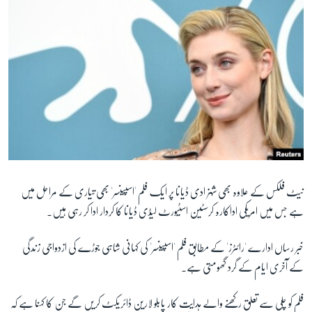
نیٹ فلکس کے علاوہ بھی شہزادی ڈیانا پر ایک فلم 'اسپینسر' بھی تیاری کے مراحل میں
ہے جس میں امریکی اداکارہ کرسٹین اسٹیورٹ لیڈی ڈیانا کا کردار ادا کر رہی ہیں۔
خبر رساں ادارے 'رائٹرز' کے مطابق فلم 'اسپینسر' کی کہانی شاہی جوڑے کی ازدواجی زندگی
کے آخری ایام کے گرد گھومتی ہے۔
فلم کو چلی سے تعلق رکھنے والے ہدایت کار پابلو لارین ڈائریکٹ کریں گے جن کا کہنا ہے کہ