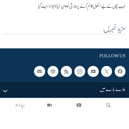
غریب بچوں کے لیے اسکول قائم کرنے پر بھارتی نوجوان 'ڈیانا ایوارڈ' جیت گیا
مزید خبریں
FOLLOW US
ہمارے بارے میں
ہیڈ لائنز
LINKS
SECTIONS