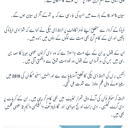
اپنی زندگی کے
اہم ترین ادوار پر مشتمل ہونے کا امکان ہے۔
سیزن 5 اور 6 کے بارے میں امید کی جا رہی ہے کہ یہ شو کے آخری سیزن ہوں گے۔
ڈیانا کے کردار سے متعلق اپنے ٹوئٹر اکاؤنٹ پر الزبتھ ڈی بیکی نے کہا ہے کہ شہزادی ڈیانا کی
باتیں اور ان کے کام آج بھی بہت سے لوگوں کے دلوں میں زندہ ہیں۔
ان کے بقول یہ ان کے لیے بہت بڑا اعزاز ہے کہ وہ 'دی کراؤن' جیسی سیریز کا حصہ بن
رہی ہیں جس کی ہر قسط ان کے بقول وہ خود بہت شوق سے دیکھتی آئی ہیں۔
انتیس برس کی الزبتھ ڈی بیکی کا تعلق آسٹریلیا سے ہے اور انہیں اسٹیو میکوئن کی 2018 میں
ریلیز ہونے والی فلم 'وِڈوز' سے شہرت ملی تھی۔
الزبتھ، کرسٹوفر نولن کی آنے والی تھرلر 'ٹینیٹ' میں بھی کام کر رہی ہیں۔ ان کے کریڈٹ پر
'دی گریٹ گیٹسبی'، 'دی برنٹ اورنج ہیریسی' اور 'گارڈینز آف دا گیلیکسی والیم 2' جیسی فلمیں
بھی ہیں۔